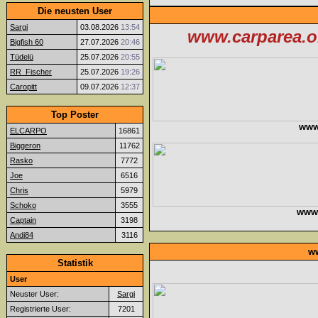
Die neusten User
Sargi
03.08.2026
13:54
www.carparea.or
Bigfish 60
27.07.2026
20:46
Tüdelü
25.07.2026
20:55
RR_Fischer
25.07.2026
19:26
Caropitt
09.07.2026
12:37
Top Poster
www
ELCARPO
16861
Biggeron
11762
Rasko
7772
Joe
6516
Chris
5979
Schoko
3555
www.f
Captain
3198
Andi84
3116
ww
Statistik
User
Neuster User:
Sargi
Registrierte User:
7201