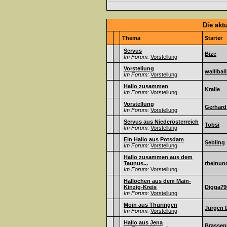
Die akt
Thema
Starter
Servus
Bize
Im Forum:
Vorstellung
Vorstellung
walliball
Im Forum:
Vorstellung
Hallo zusammen
Kralle
Im Forum:
Vorstellung
Vorstellung
Gerhard
Im Forum:
Vorstellung
Servus aus Niederösterreich
Tobsi
Im Forum:
Vorstellung
Ein Hallo aus Potsdam
Sebling
Im Forum:
Vorstellung
Hallo zusammen aus dem
Taunus...
rheinun
Im Forum:
Vorstellung
Hallöchen aus dem Main-
Kinzig-Kreis
Digga79
Im Forum:
Vorstellung
Moin aus Thüringen
Jürgen 
Im Forum:
Vorstellung
Hallo aus Jena
Brassen