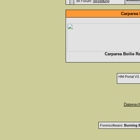
Im Forum:
Vorstellung
Carparea 
Carparea Boilie R
HM-Portal V3
Datensc
Forensoftware:
Burning B