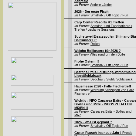
Zapresic
Im Forum:
Andere Länder
2026 - Der erste Fisch
Im Forum:
Smalltalk / Off Topic / Fun
Carp Center Resorts R1 Treffen
Im Forum:
Session- und Fangberichte /
Treffen / geplante Sessions
Suche zwei Ersatzspulen Shimano Big
Baitrunner LC
Im Forum:
Rollen
Welche Boiliesorte für 2026 ?
Im Forum:
Alles rund um den Boilie
Frohe Ostern !!
Im Forum:
Smalltalk / Off Topic / Fun
Bestens Preis-Leistungs-Verhältnis be
Liege/Schlafsack
Im Forum:
Bedchair / Stuhl / Schlafsack
Hausmesse 2026 - Falle Fischertreff
Im Forum:
Werbung / Anzeigen von Falle
Fischertreff
Wichtig:
INFO Carparea Baits - Carpar
Boilies und Mixe - INFOS ZU ALLEN
MIXEN !!
Im Forum:
Carparea Baits - Boilies und
Mixe
2026 - Was ist geplant ?
Im Forum:
Smalltalk / Off Topic / Fun
Guten Rutsch ins neue Jahr ! Prosit