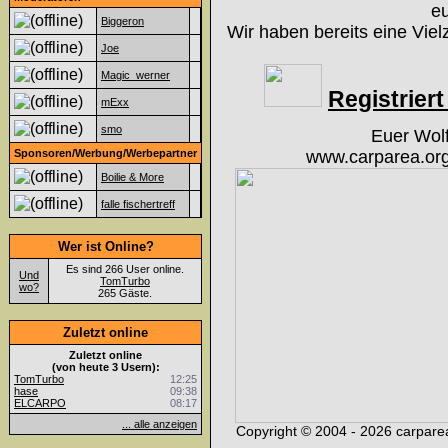
eu
Biggeron
Wir haben bereits eine Viel
Joe
Magic_werner
Registriert 
mExx
smo
Euer Wol
Sponsoren/Werbung/Werbepartner
www.carparea.org
Boilie & More
falle fischertreff
Wer ist Online?
Es sind 266 User online.
Und
TomTurbo
wo?
265 Gäste.
Zuletzt online
Zuletzt online
(von heute 3 Usern):
TomTurbo
12:25
hase
09:38
ELCARPO
08:17
... alle anzeigen
Copyright © 2004 - 2026 carparea