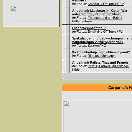
Neujahr !
Im Forum:
Smalltalk / Off Topic / Fun
Angeln mit Maiskette im Kanal- Wie
anfüttern mit gefrorenem Mais?
Im Forum:
Themen rund um Baits /
Futtertaktiken
Frohe Weihnachten !!
Im Forum:
Smalltalk / Off Topic / Fun
Spekulatius- und Lebkuchengewürz f
Winterkarpfen vielversprechend?
Im Forum:
Zutaten A - Z
Welche Montage bei Schlammgrund?
Im Forum:
Rigs und Montagen
Angeln mit Pellets, Tips und Fragen
Im Forum:
Pellets, Partikel und sonstige
Köder
Carparea`s H