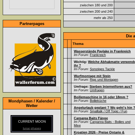
zwischen 180 und 200
zwischen 200 und 240
mehr als 250
Partnerpages
Die 
Thema
Wasserstände Paylake in Frankreich
Im Forum:
Frankreich
Wichtig:
Welche Abhakmatte verwend
ihr ?
Im Forum:
Sonstiges Tackle
Wurfmontage mit Stein
Im Forum:
Rigs und Montagen
Umfrage:
Sterben Internetforen aus?
Im Forum:
Umfragen
Boiliemaschine in 16 oder 18mm ?
Mondphasen / Kalender /
Im Forum:
Boilieküche
Wetter
Angelurlaub geplant ? Wo geht's hin 
Im Forum:
Smalltalk / Off Topic / Fun
Carparea Baits Fänge
CURRENT MOON
Im Forum:
Carparea Baits - Boilies und
Mixe
lunar phases
Kroatien 2026 - Preise Ontario &