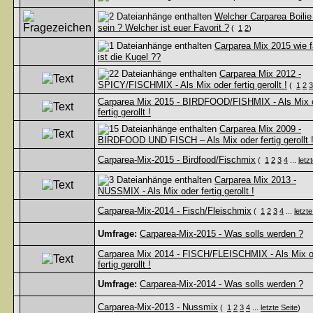
Welcher Carparea Boilie 
sein ? Welcher ist euer Favorit ?
(
1
2
)
Carparea Mix 2015 wie f
ist die Kugel ??
Carparea Mix 2012 -
SPICY/FISCHMIX - Als Mix oder fertig gerollt !
(
1
2
3
Carparea Mix 2015 - BIRDFOOD/FISHMIX - Als Mix 
fertig gerollt !
Carparea Mix 2009 -
BIRDFOOD UND FISCH – Als Mix oder fertig gerollt 
Carparea-Mix-2015 - Birdfood/Fischmix
(
1
2
3
4
...
letz
Carparea Mix 2013 -
NUSSMIX - Als Mix oder fertig gerollt !
Carparea-Mix-2014 - Fisch/Fleischmix
(
1
2
3
4
...
letzte
Umfrage:
Carparea-Mix-2015 - Was solls werden ?
Carparea Mix 2014 - FISCH/FLEISCHMIX - Als Mix o
fertig gerollt !
Umfrage:
Carparea-Mix-2014 - Was solls werden ?
Carparea-Mix-2013 - Nussmix
(
1
2
3
4
...
letzte Seite
)