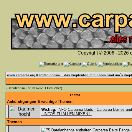
Copyright © 2006 - 2026 c
www.carparea.org Karpfen Forum ... das Karpfenforum für alles rund um`s Karp
(Benutzer im Forum aktiv: 1 Besucher)
Thema
Ankündigungen & wichtige Themen
Wichtig:
INFO Carparea Baits - Carparea Boilies un
- INFOS ZU ALLEN MIXEN !!
Themen
Carparea Baits Fänge