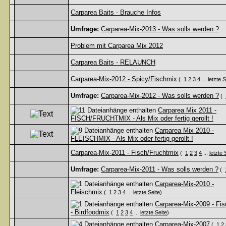
Carparea Baits - Brauche Infos
Umfrage:
Carparea-Mix-2013 - Was solls werden ?
Problem mit Carparea Mix 2012
Carparea Baits - RELAUNCH
Carparea-Mix-2012 - Spicy/Fischmix
(
1
2
3
4
...
letzte S
Umfrage:
Carparea-Mix-2012 - Was solls werden ?
(
Carparea Mix 2011 -
FISCH/FRUCHTMIX - Als Mix oder fertig gerollt !
Carparea Mix 2010 -
FLEISCHMIX - Als Mix oder fertig gerollt !
Carparea-Mix-2011 - Fisch/Fruchtmix
(
1
2
3
4
...
letzte 
Umfrage:
Carparea-Mix-2011 - Was solls werden ?
(
Carparea-Mix-2010 -
Fleischmix
(
1
2
3
4
...
letzte Seite
)
Carparea-Mix-2009 - Fi
- Birdfoodmix
(
1
2
3
4
...
letzte Seite
)
Carparea-Mix-2007
(
1
2