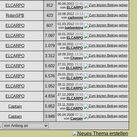
30.09.2012
12:41
ELCARPO
912
von
ELCARPO
16.08.2012
15:13
RobinSPB
423
von
carbonist
01.03.2012
06:58
ELCARPO
607
von
barbenking
16.01.2012
19:52
ELCARPO
7.097
von
ELCARPO
08.10.2011
13:42
ELCARPO
1.079
von
ELCARPO
18.09.2011
13:26
ELCARPO
3.312
von
Chappy
27.01.2011
15:11
ELCARPO
5.602
von
ELCARPO
26.01.2011
19:45
ELCARPO
6.576
von
ELCARPO
28.11.2010
15:47
ELCARPO
1.052
von
ELCARPO
27.12.2009
15:55
ELCARPO
4.834
von
ELCARPO
23.11.2009
13:29
Captain
5.852
von
ELCARPO
05.04.2008
07:11
Captain
3.849
von
Captain
e,