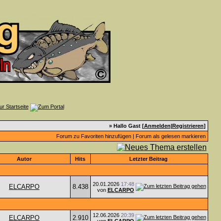
» Hallo Gast [
Anmelden
|
Registrieren
]
Forum zu Favoriten hinzufügen
|
Forum als gelesen markieren
Autor
Hits
Letzter Beitrag
20.01.2026
17:48
ELCARPO
8.438
von
ELCARPO
12.06.2026
20:39
ELCARPO
2.910