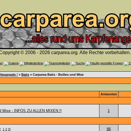
Copyright © 2006 - 2026 carparea.org. Alle Rechte vorbehalten.
fenangeln !
»
Baits
» Carparea Baits - Boilies und Mixe
Antworten
und Mixe - INFOS ZU ALLEN MIXEN !!
1
86
(
1
2
3
)