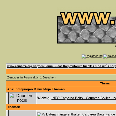
www.carparea.org Karpfen Forum ... das Karpfenforum für alles rund um`s Karp
(Benutzer im Forum aktiv: 1 Besucher)
Thema
Ankündigungen & wichtige Themen
Wichtig:
INFO Carparea Baits - Carparea Boilies 
Themen
Carparea Baits Fänge