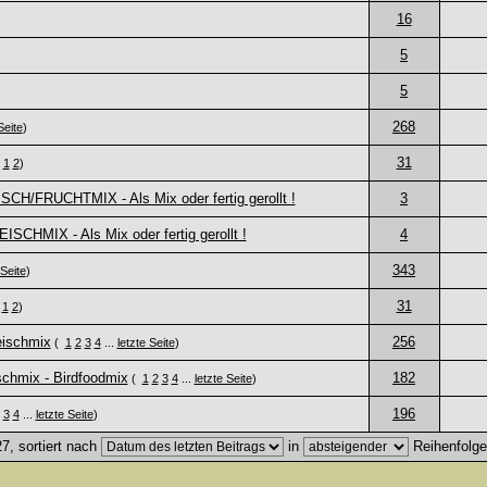
16
5
5
268
Seite
)
31
1
2
)
ISCH/FRUCHTMIX - Als Mix oder fertig gerollt !
3
ISCHMIX - Als Mix oder fertig gerollt !
4
343
 Seite
)
31
1
2
)
eischmix
256
(
1
2
3
4
...
letzte Seite
)
schmix - Birdfoodmix
182
(
1
2
3
4
...
letzte Seite
)
196
3
4
...
letzte Seite
)
7, sortiert nach
in
Reihenfolg