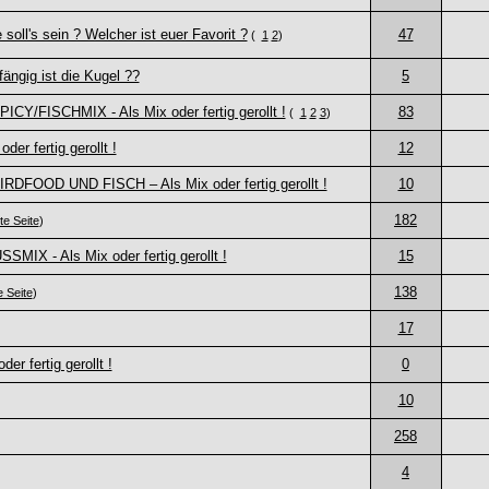
soll's sein ? Welcher ist euer Favorit ?
47
(
1
2
)
ängig ist die Kugel ??
5
PICY/FISCHMIX - Als Mix oder fertig gerollt !
83
(
1
2
3
)
r fertig gerollt !
12
IRDFOOD UND FISCH – Als Mix oder fertig gerollt !
10
182
zte Seite
)
SMIX - Als Mix oder fertig gerollt !
15
138
e Seite
)
17
r fertig gerollt !
0
10
258
4