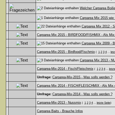
Welcher Carparea Boilie 
Carparea Mix 2015 wie f
Carparea Mix 2012 - S
Carparea Mix 2015 - BIRDFOOD/FISHMIX - Als Mix ode
Carparea Mix 2009 - B
Carparea-Mix-2015 - Birdfood/Fischmix
(
1
2
3
4
...
let
Carparea Mix 2013 - NUS
Carparea-Mix-2014 - Fisch/Fleischmix
(
1
2
3
4
...
letzt
Umfrage:
Carparea-Mix-2015 - Was solls werden ?
Carparea Mix 2014 - FISCH/FLEISCHMIX - Als Mix ode
Umfrage:
Carparea-Mix-2014 - Was solls werden ?
Carparea-Mix-2013 - Nussmix
(
1
2
3
4
...
letzte Seite
)
Carparea Baits - Brauche Infos