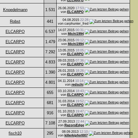
von
ELCARPO
26.06.2020
17:53
Knoedelmann
1.531
von
ELCARPO
04.08.2015
22:28
Robst
441
von carphunter_fred
14.07.2015
00:31
ELCARPO
6.537
von
Michi1994
23.06.2015
09:12
ELCARPO
1.479
von
Michi1994
13.05.2015
18:05
ELCARPO
7.292
von
ELCARPO
09.03.2015
07:36
ELCARPO
4.833
von
ELCARPO
26.01.2015
18:26
ELCARPO
1.390
von
ELCARPO
04.11.2014
10:14
ELCARPO
4.801
von
redschi
03.10.2014
18:43
ELCARPO
655
von
ELCARPO
31.03.2014
19:52
ELCARPO
681
von
ELCARPO
01.10.2013
19:47
ELCARPO
916
von
ELCARPO
27.09.2013
22:44
ELCARPO
7.108
von
RazorsEdge
08.09.2013
12:10
fisch10
295
von
killerkipferl007