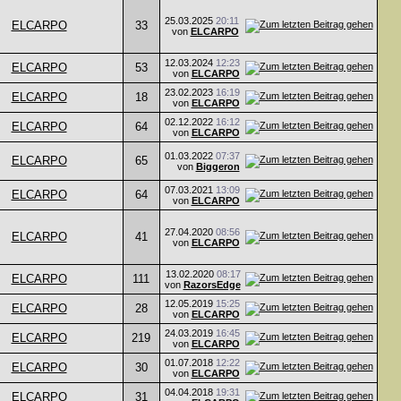
25.03.2025
20:11
ELCARPO
33
von
ELCARPO
12.03.2024
12:23
ELCARPO
53
von
ELCARPO
23.02.2023
16:19
ELCARPO
18
von
ELCARPO
02.12.2022
16:12
ELCARPO
64
von
ELCARPO
01.03.2022
07:37
ELCARPO
65
von
Biggeron
07.03.2021
13:09
ELCARPO
64
von
ELCARPO
27.04.2020
08:56
ELCARPO
41
von
ELCARPO
13.02.2020
08:17
ELCARPO
111
von
RazorsEdge
12.05.2019
15:25
ELCARPO
28
von
ELCARPO
24.03.2019
16:45
ELCARPO
219
von
ELCARPO
01.07.2018
12:22
ELCARPO
30
von
ELCARPO
04.04.2018
19:31
ELCARPO
31