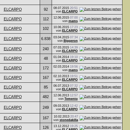
08.07.2015
20:51
ELCARPO
92
von
ELCARPO
12.06.2015
07:00
ELCARPO
112
von
mams
10.06.2015
17:23
ELCARPO
102
von
ELCARPO
03.04.2015
07:34
ELCARPO
6.838
von
Biggeron
07.03.2015
14:39
ELCARPO
240
von
ELCARPO
01.04.2014
19:10
ELCARPO
48
von
ELCARPO
02.03.2014
19:56
ELCARPO
172
von
mams
02.10.2013
19:51
ELCARPO
167
von
ELCARPO
06.07.2013
07:32
ELCARPO
85
von
ELCARPO
12.06.2013
12:57
ELCARPO
482
von
Temento
09.03.2013
12:42
ELCARPO
249
von
ELCARPO
10.02.2013
20:47
ELCARPO
167
von
stonedakilla
13.12.2012
19:25
ELCARPO
126
von
ELCARPO