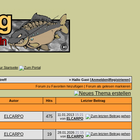
reff
» Hallo Gast [
Anmelden
|
Registrieren
]
Forum zu Favoriten hinzufügen
|
Forum als gelesen markieren
Autor
Hits
Letzter Beitrag
11.01.2013
15:21
ELCARPO
475
von
ELCARPO
28.01.2026
21:15
ELCARPO
19
von
ELCARPO