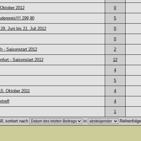
. Oktober 2012
0
erpreis!!!! 299,90
5
 Juni bis 21. Juli 2012
0
0
h - Saisonstart 2012
2
furt - Saisonstart 2012
12
4
5
 15. Oktober 2011
4
rtreff
4
1
8, sortiert nach
in
Reihenfolg