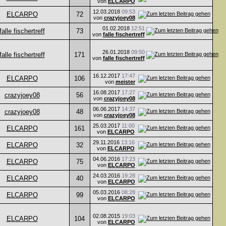
von
ELCARPO
12.03.2018
09:53
ELCARPO
72
von
crazyjoey08
01.02.2018
12:51
falle fischertreff
73
von
falle fischertreff
26.01.2018
09:50
falle fischertreff
171
von
falle fischertreff
16.12.2017
17:47
ELCARPO
106
von
meister
16.08.2017
17:27
crazyjoey08
56
von
crazyjoey08
06.06.2017
14:37
crazyjoey08
48
von
crazyjoey08
25.03.2017
11:00
ELCARPO
161
von
ELCARPO
29.11.2016
13:16
ELCARPO
32
von
ELCARPO
04.06.2016
17:23
ELCARPO
75
von
ELCARPO
24.03.2016
19:28
ELCARPO
40
von
ELCARPO
05.03.2016
08:28
ELCARPO
99
von
ELCARPO
02.08.2015
19:03
ELCARPO
104
von
ELCARPO