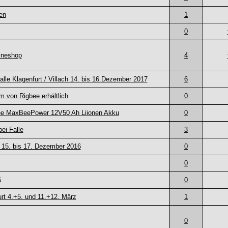
en
1
0
ineshop
4
le Klagenfurt / Villach 14. bis 16.Dezember 2017
6
m von Rigbee erhältlich
0
igbee MaxBeePower 12V50 Ah Liionen Akku
0
ei Falle
3
15. bis 17. Dezember 2016
0
0
6
0
rt 4.+5. und 11.+12. März
1
0