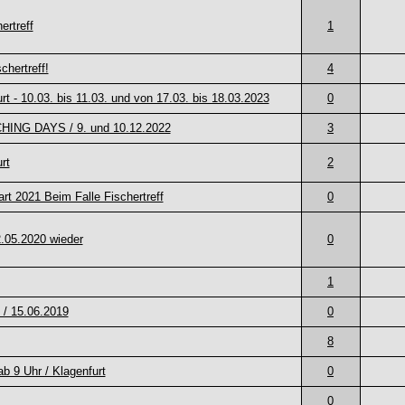
ertreff
1
hertreff!
4
t - 10.03. bis 11.03. und von 17.03. bis 18.03.2023
0
ING DAYS / 9. und 10.12.2022
3
rt
2
t 2021 Beim Falle Fischertreff
0
2.05.2020 wieder
0
1
 / 15.06.2019
0
8
ab 9 Uhr / Klagenfurt
0
0