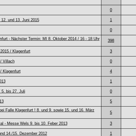
0
 12. und 13. Juni 2015
1
0
nfurt - Nächster Termin: MI 8. Oktober 2014 / 16 - 18 Uhr
398
2015 / Klagenfurt
3
 Villach
0
/ Klagenfurt
4
2013
1
 bis 27. Juli
0
13
5
 Falle Klagenfurt ! 8. und 9. sowie 15. und 16. März
5
ival - Messe Wels 9. bis 10. Feber 2013
3
 und 14./15. Dezember 2012
1