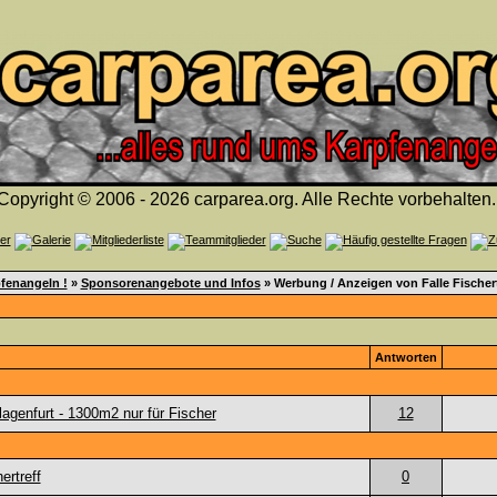
Copyright © 2006 - 2026 carparea.org. Alle Rechte vorbehalten.
fenangeln !
»
Sponsorenangebote und Infos
» Werbung / Anzeigen von Falle Fischert
Antworten
Klagenfurt - 1300m2 nur für Fischer
12
ertreff
0