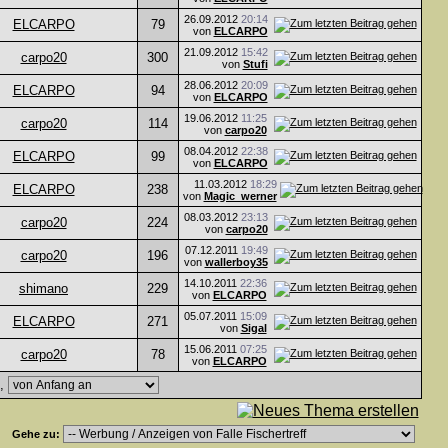
26.09.2012
20:14
ELCARPO
79
von
ELCARPO
21.09.2012
15:42
carpo20
300
von
Stufi
28.06.2012
20:09
ELCARPO
94
von
ELCARPO
19.06.2012
11:25
carpo20
114
von
carpo20
08.04.2012
22:38
ELCARPO
99
von
ELCARPO
11.03.2012
18:29
ELCARPO
238
von
Magic_werner
08.03.2012
23:13
carpo20
224
von
carpo20
07.12.2011
19:49
carpo20
196
von
wallerboy35
14.10.2011
22:36
shimano
229
von
ELCARPO
05.07.2011
15:09
ELCARPO
271
von
Sigal
15.06.2011
07:25
carpo20
78
von
ELCARPO
e,
Gehe zu: