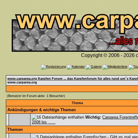
Copyright © 2006 - 2026 c
www.carparea.org Karpfen Forum ... das Karpfenforum für alles rund um`s Karp
www.carparea.org
(Benutzer im Forum aktiv: 1 Besucher)
Thema
Ankündigungen & wichtige Themen
Wichtig:
Carparea Forentreff
2008 bis ......
Themen
Forenfischen - Gibt es mal wie