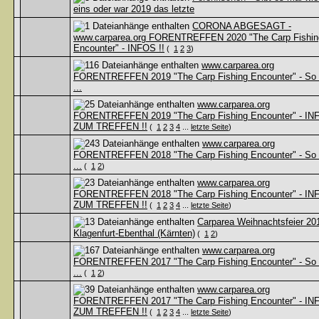
eins oder war 2019 das letzte
CORONA ABGESAGT -
www.carparea.org FORENTREFFEN 2020 "The Carp Fishin
Encounter" - INFOS !!
(
1
2
3
)
www.carparea.org
FORENTREFFEN 2019 "The Carp Fishing Encounter" - So
...
www.carparea.org
FORENTREFFEN 2019 "The Carp Fishing Encounter" - IN
ZUM TREFFEN !!
(
1
2
3
4
...
letzte Seite
)
www.carparea.org
FORENTREFFEN 2018 "The Carp Fishing Encounter" - So
...
(
1
2
)
www.carparea.org
FORENTREFFEN 2018 "The Carp Fishing Encounter" - IN
ZUM TREFFEN !!
(
1
2
3
4
...
letzte Seite
)
Carparea Weihnachtsfeier 201
Klagenfurt-Ebenthal (Kärnten)
(
1
2
)
www.carparea.org
FORENTREFFEN 2017 "The Carp Fishing Encounter" - So
...
(
1
2
)
www.carparea.org
FORENTREFFEN 2017 "The Carp Fishing Encounter" - IN
ZUM TREFFEN !!
(
1
2
3
4
...
letzte Seite
)