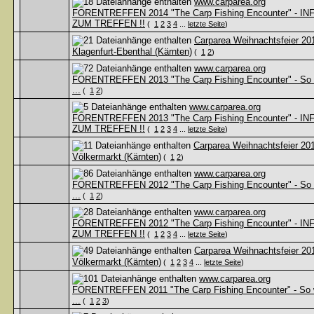
www.carparea.org
FORENTREFFEN 2014 "The Carp Fishing Encounter" - IN
ZUM TREFFEN !!
(
1
2
3
4
...
letzte Seite
)
Carparea Weihnachtsfeier 201
Klagenfurt-Ebenthal (Kärnten)
(
1
2
)
www.carparea.org
FORENTREFFEN 2013 "The Carp Fishing Encounter" - So
...
(
1
2
)
www.carparea.org
FORENTREFFEN 2013 "The Carp Fishing Encounter" - IN
ZUM TREFFEN !!
(
1
2
3
4
...
letzte Seite
)
Carparea Weihnachtsfeier 201
Völkermarkt (Kärnten)
(
1
2
)
www.carparea.org
FORENTREFFEN 2012 "The Carp Fishing Encounter" - So
...
(
1
2
)
www.carparea.org
FORENTREFFEN 2012 "The Carp Fishing Encounter" - IN
ZUM TREFFEN !!
(
1
2
3
4
...
letzte Seite
)
Carparea Weihnachtsfeier 201
Völkermarkt (Kärnten)
(
1
2
3
4
...
letzte Seite
)
www.carparea.org
FORENTREFFEN 2011 "The Carp Fishing Encounter" - So 
...
(
1
2
3
)