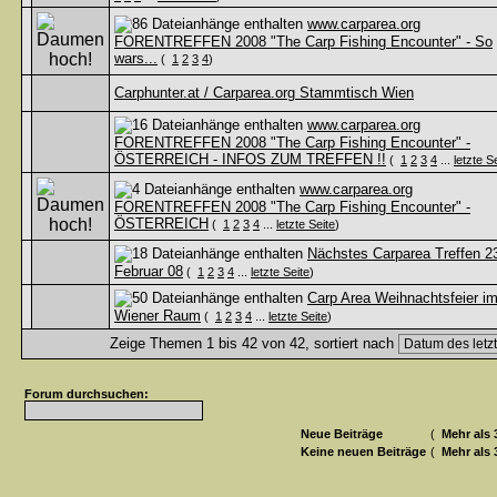
www.carparea.org
FORENTREFFEN 2008 "The Carp Fishing Encounter" - So
wars...
(
1
2
3
4
)
Carphunter.at / Carparea.org Stammtisch Wien
www.carparea.org
FORENTREFFEN 2008 "The Carp Fishing Encounter" -
ÖSTERREICH - INFOS ZUM TREFFEN !!
(
1
2
3
4
...
letzte S
www.carparea.org
FORENTREFFEN 2008 "The Carp Fishing Encounter" -
ÖSTERREICH
(
1
2
3
4
...
letzte Seite
)
Nächstes Carparea Treffen 2
Februar 08
(
1
2
3
4
...
letzte Seite
)
Carp Area Weihnachtsfeier i
Wiener Raum
(
1
2
3
4
...
letzte Seite
)
Zeige Themen 1 bis 42 von 42, sortiert nach
Forum durchsuchen:
Neue Beiträge
(
Mehr als 
Keine neuen Beiträge
(
Mehr als 