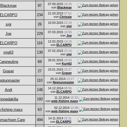
07.09.2015
16:25
Blackmax
97
von
Blackmax
21.03.2015
07:51
ELCARPO
234
von
Chrissie
10.03.2015
22:10
sigi
26
von
sigi
07.03.2015
10:55
Joe
229
von
Joe
12.02.2015
14:16
ELCARPO
116
von
ELCARPO
07.02.2015
23:16
mig63
130
von
sigi
29.01.2015
19:43
Carpneuling
69
von
Kurt62
23.01.2015
22:27
Graser
27
von
Graser
29.12.2014
13:17
eptunmaster
110
von
Neptunmaster
14.12.2014
08:55
Andi
146
von
ELCARPO
11.12.2014
15:22
stonedakilla
192
von
web-fishing maxx
02.12.2014
12:38
-fishing maxx
63
von
web-fishing maxx
14.11.2014
22:11
ersachsen Carp
494
von
ELCARPO