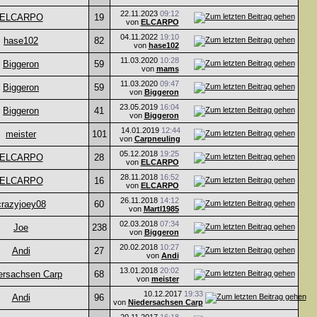
22.11.2023
09:12
ELCARPO
19
von
ELCARPO
04.11.2022
19:10
hase102
82
von
hase102
11.03.2020
10:28
Biggeron
59
von
mams
11.03.2020
09:47
Biggeron
59
von
Biggeron
23.05.2019
16:04
Biggeron
41
von
Biggeron
14.01.2019
12:44
meister
101
von
Carpneuling
05.12.2018
19:25
ELCARPO
28
von
ELCARPO
28.11.2018
16:52
ELCARPO
16
von
ELCARPO
26.11.2018
14:12
crazyjoey08
60
von
Martl1985
02.03.2018
07:34
Joe
238
von
Biggeron
20.02.2018
10:27
Andi
27
von
Andi
13.01.2018
20:02
ersachsen Carp
68
von
meister
10.12.2017
19:33
Andi
96
von
Niedersachsen Carp