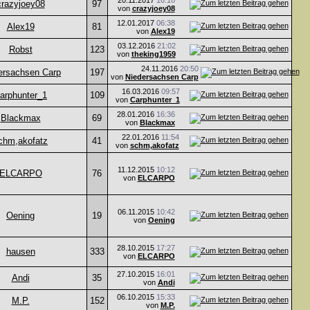
20.11.2017
16:18
crazyjoey08
97
von
crazyjoey08
12.01.2017
06:38
Alex19
81
von
Alex19
03.12.2016
21:02
Robst
123
von
theking1959
24.11.2016
20:50
ersachsen Carp
197
von
Niedersachsen Carp
16.03.2016
09:57
arphunter_1
109
von
Carphunter_1
28.01.2016
16:36
Blackmax
69
von
Blackmax
22.01.2016
11:54
chm,akofatz
41
von
schm,akofatz
11.12.2015
10:12
ELCARPO
76
von
ELCARPO
06.11.2015
10:42
Oening
19
von
Oening
28.10.2015
17:27
hausen
333
von
ELCARPO
27.10.2015
16:01
Andi
35
von
Andi
06.10.2015
15:33
M.P.
152
von
M.P.