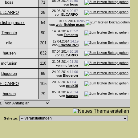
08.08.2014
19:50
boss
71
von
boss
26.06.2014
20:57
ELCARPO
29
von
ELCARPO
01.05.2014
16:05
-fishing maxx
54
von
web-fishing maxx
14.04.2014
13:52
Temento
90
von
Temento
12.04.2014
14:19
nile
201
von
Ernesto1928
07.04.2014
20:16
hausen
832
von
ELCARPO
31.03.2014
21:20
mcfusion
110
von
mcfusion
24.02.2014
14:06
Biggeron
99
von
Biggeron
20.02.2014
17:41
ELCARPO
105
von
torak16
05.01.2014
20:14
hausen
79
von
hausen
e,
Gehe zu: