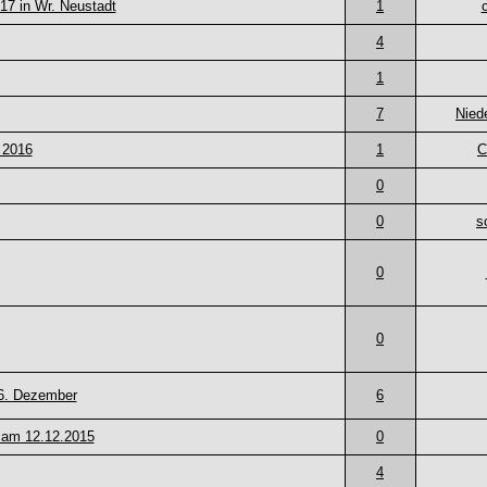
.17 in Wr. Neustadt
1
4
1
7
Nied
 2016
1
C
0
0
s
0
0
 6. Dezember
6
e am 12.12.2015
0
4