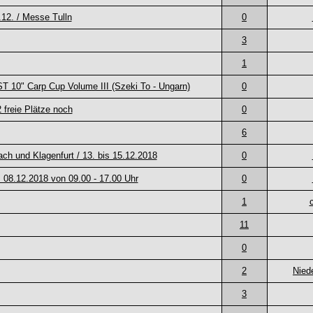
.12. / Messe Tulln
0
3
1
T 10" Carp Cup Volume III (Szeki To - Ungarn)
0
 freie Plätze noch
0
6
ch und Klagenfurt / 13. bis 15.12.2018
0
 08.12.2018 von 09.00 - 17.00 Uhr
0
1
11
0
2
Nied
3