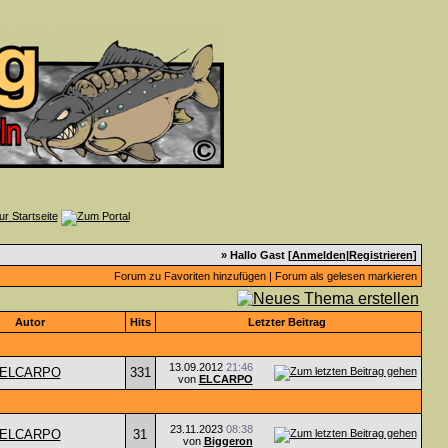
» Hallo Gast [
Anmelden
|
Registrieren
]
Forum zu Favoriten hinzufügen
|
Forum als gelesen markieren
Autor
Hits
Letzter Beitrag
13.09.2012
21:46
ELCARPO
331
von
ELCARPO
23.11.2023
08:38
ELCARPO
31
von
Biggeron