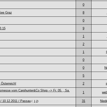
0
 See Graz
8
0
3.15
9
1
2
1
0
0
N
5
Österreich!
2
smesse vom Carphunter&Co Shop --> Fr. 05. , Sa.
1
web
 / 10.12.2011 / Passau
31
Nied
(
1
2
)