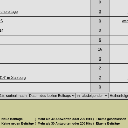
0
schereitage
0
YS
0
web
14
0
6
16
3
2
14“ in Salzburg
2
0
5, sortiert nach
in
Reihenfolg
Neue Beiträge
(
Mehr als 30 Antworten oder 200 Hits
)
Thema geschlossen
Keine neuen Beiträge
(
Mehr als 30 Antworten oder 200 Hits
)
Eigene Beiträge