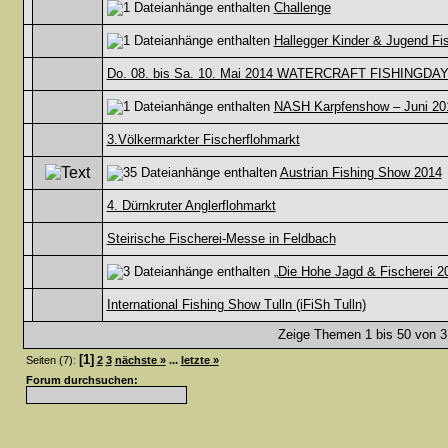
Challenge
Hallegger Kinder & Jugend Fi
Do. 08. bis Sa. 10. Mai 2014 WATERCRAFT FISHINGDA
NASH Karpfenshow – Juni 20
3.Völkermarkter Fischerflohmarkt
Austrian Fishing Show 2014
4. Dürnkruter Anglerflohmarkt
Steirische Fischerei-Messe in Feldbach
„Die Hohe Jagd & Fischerei 20
International Fishing Show Tulln (iFiSh Tulln)
Zeige Themen 1 bis 50 von 31
[1]
Seiten (7):
2
3
nächste »
...
letzte »
Forum durchsuchen: