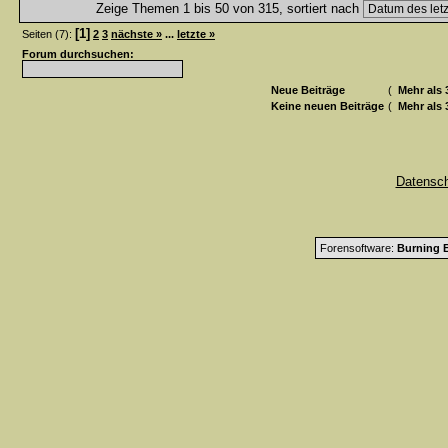
Zeige Themen 1 bis 50 von 315, sortiert nach
[1]
Seiten (7):
2
3
nächste »
...
letzte »
Forum durchsuchen:
Neue Beiträge
(
Mehr als 
Keine neuen Beiträge
(
Mehr als 
Datensc
Forensoftware:
Burning B