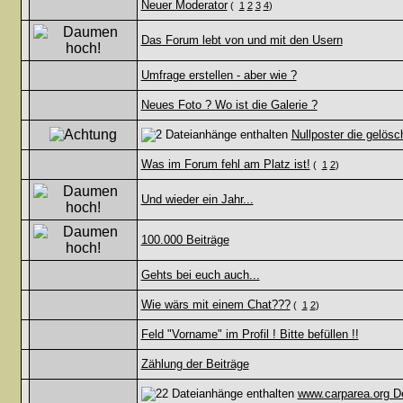
Neuer Moderator
(
1
2
3
4
)
Das Forum lebt von und mit den Usern
Umfrage erstellen - aber wie ?
Neues Foto ? Wo ist die Galerie ?
Nullposter die gelösc
Was im Forum fehl am Platz ist!
(
1
2
)
Und wieder ein Jahr...
100.000 Beiträge
Gehts bei euch auch...
Wie wärs mit einem Chat???
(
1
2
)
Feld "Vorname" im Profil ! Bitte befüllen !!
Zählung der Beiträge
www.carparea.org D