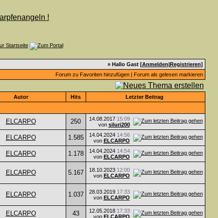
» Hallo Gast [
Anmelden
|
Registrieren
]
Forum zu Favoriten hinzufügen
|
Forum als gelesen markieren
Autor
Hits
Letzter Beitrag
14.08.2017
15:09
ELCARPO
250
von
siluri200
14.04.2024
14:56
ELCARPO
1.585
von
ELCARPO
14.04.2024
14:54
ELCARPO
1.178
von
ELCARPO
18.10.2023
12:00
ELCARPO
5.167
von
ELCARPO
28.03.2019
17:33
ELCARPO
1.037
von
ELCARPO
12.05.2018
17:33
ELCARPO
43
von
ELCARPO