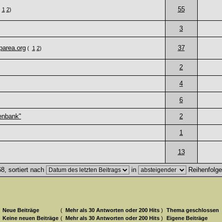
55
(
1
2
)
3
parea.org
37
(
1
2
)
2
4
6
enbank"
2
1
13
8, sortiert nach
in
Reihenfolg
Neue Beiträge
(
Mehr als 30 Antworten oder 200 Hits
)
Thema geschlossen
Keine neuen Beiträge
(
Mehr als 30 Antworten oder 200 Hits
)
Eigene Beiträge