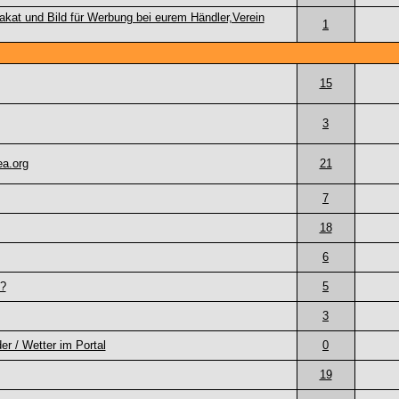
akat und Bild für Werbung bei eurem Händler,Verein
1
15
3
ea.org
21
7
18
6
 ?
5
3
r / Wetter im Portal
0
19