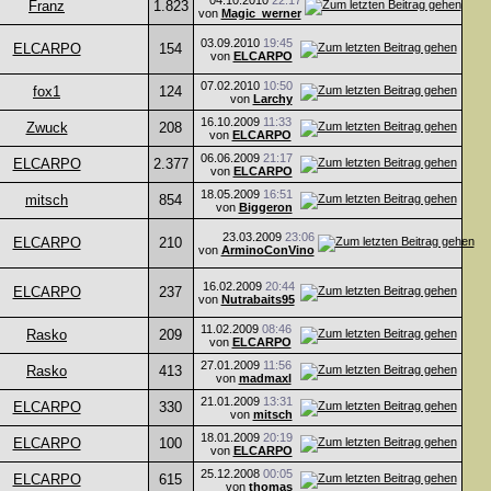
04.10.2010
22:17
Franz
1.823
von
Magic_werner
03.09.2010
19:45
ELCARPO
154
von
ELCARPO
07.02.2010
10:50
fox1
124
von
Larchy
16.10.2009
11:33
Zwuck
208
von
ELCARPO
06.06.2009
21:17
ELCARPO
2.377
von
ELCARPO
18.05.2009
16:51
mitsch
854
von
Biggeron
23.03.2009
23:06
ELCARPO
210
von
ArminoConVino
16.02.2009
20:44
ELCARPO
237
von
Nutrabaits95
11.02.2009
08:46
Rasko
209
von
ELCARPO
27.01.2009
11:56
Rasko
413
von
madmaxl
21.01.2009
13:31
ELCARPO
330
von
mitsch
18.01.2009
20:19
ELCARPO
100
von
ELCARPO
25.12.2008
00:05
ELCARPO
615
von
thomas