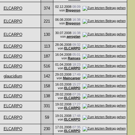
02.12.2008
08:09
ELCARPO
374
von
Biggeron
06.08.2008
16:38
ELCARPO
221
von
Biggeron
30.07.2008
16:38
ELCARPO
130
von
aeroplan
28.06.2008
09:32
ELCARPO
113
von
ELCARPO
16.04.2008
05:01
ELCARPO
187
von
Ramses
01.04.2008
18:23
ELCARPO
516
von
ELCARPO
29.03.2008
17:49
glaucidium
142
von
Maincarper
16.03.2008
15:27
ELCARPO
158
von
ELCARPO
28.02.2008
07:26
ELCARPO
138
von
ELCARPO
19.02.2008
17:27
ELCARPO
331
von
ELCARPO
19.01.2008
17:48
ELCARPO
59
von
ELCARPO
17.01.2008
07:35
ELCARPO
230
von
ELCARPO