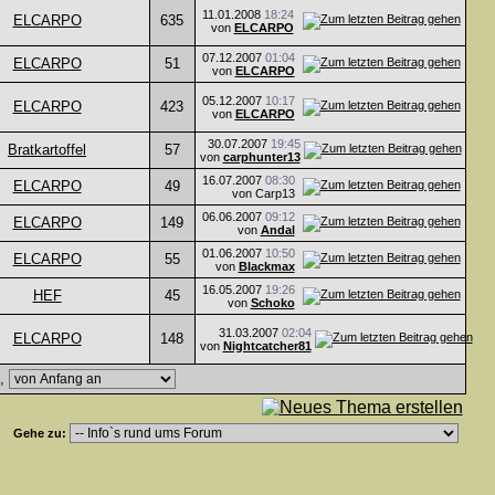
11.01.2008
18:24
ELCARPO
635
von
ELCARPO
07.12.2007
01:04
ELCARPO
51
von
ELCARPO
05.12.2007
10:17
ELCARPO
423
von
ELCARPO
30.07.2007
19:45
Bratkartoffel
57
von
carphunter13
16.07.2007
08:30
ELCARPO
49
von Carp13
06.06.2007
09:12
ELCARPO
149
von
Andal
01.06.2007
10:50
ELCARPO
55
von
Blackmax
16.05.2007
19:26
HEF
45
von
Schoko
31.03.2007
02:04
ELCARPO
148
von
Nightcatcher81
e,
Gehe zu: