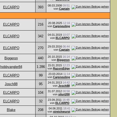
08.03.2008
09:51
ELCARPO
393
von
Captain
20.08.2025
12:16
ELCARPO
216
von
Carpneuling
04.01.2019
10:07
ELCARPO
342
von
ELCARPO
29.03.2016
06:44
ELCARPO
270
von
Captain
20.10.2015
16:14
Biggeron
440
von
Biggeron
15.01.2015
12:23
hobbyangler84
1.286
von
RazorsEdge
23.03.2014
11:14
ELCARPO
99
von
Carpneuling
24.01.2013
14:42
Josch88
95
von
Josch88
31.07.2012
00:58
ELCARPO
104
von
siluri200
23.09.2011
16:48
ELCARPO
32
von
ELCARPO
04.06.2011
18:41
Blake
208
von
streichwurst