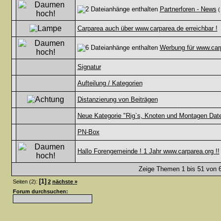
Partnerforen - News
Carparea auch über www.carparea.de erreichbar !
Werbung für www.car
Signatur
Aufteilung / Kategorien
Distanzierung von Beiträgen
Neue Kategorie "Rig`s, Knoten und Montagen Dat
PN-Box
Hallo Forengemeinde ! 1 Jahr www.carparea.org !!
Zeige Themen 1 bis 51 von 6
[1]
Seiten (2):
2
nächste »
Forum durchsuchen: