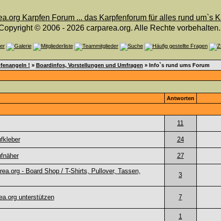
Copyright © 2006 - 2026 carparea.org. Alle Rechte vorbehalten.
fenangeln !
»
Boardinfos, Vorstellungen und Umfragen
» Info`s rund ums Forum
Antworten
11
fkleber
24
fnäher
27
ea.org - Board Shop / T-Shirts, Pullover, Tassen,
3
a.org unterstützen
7
1