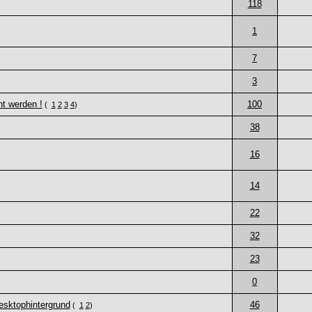
118
1
7
3
ht werden !
100
(
1
2
3
4
)
38
16
14
22
32
23
0
esktophintergrund
46
(
1
2
)