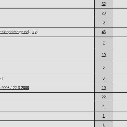
32
23
0
esktophintergrund
46
(
1
2
)
2
19
6
 !
8
3.2006 / 22.3.2008
19
22
4
1
1