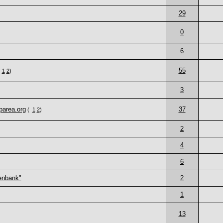
29
0
6
55
(
1
2
)
3
parea.org
37
(
1
2
)
2
4
6
enbank"
2
1
13