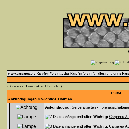
www.carparea.org Karpfen Forum ... das Karpfenforum für alles rund um`s Karp
(Benutzer im Forum aktiv: 1 Besucher)
Thema
Ankündigungen & wichtige Themen
Ankündigung:
Serverarbeiten - Forenabschaltung
Wichtig:
Carparea Au
Wichtig:
Carparea Au