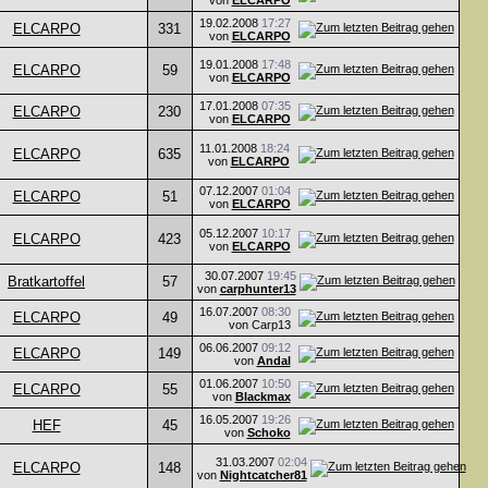
von
ELCARPO
19.02.2008
17:27
ELCARPO
331
von
ELCARPO
19.01.2008
17:48
ELCARPO
59
von
ELCARPO
17.01.2008
07:35
ELCARPO
230
von
ELCARPO
11.01.2008
18:24
ELCARPO
635
von
ELCARPO
07.12.2007
01:04
ELCARPO
51
von
ELCARPO
05.12.2007
10:17
ELCARPO
423
von
ELCARPO
30.07.2007
19:45
Bratkartoffel
57
von
carphunter13
16.07.2007
08:30
ELCARPO
49
von Carp13
06.06.2007
09:12
ELCARPO
149
von
Andal
01.06.2007
10:50
ELCARPO
55
von
Blackmax
16.05.2007
19:26
HEF
45
von
Schoko
31.03.2007
02:04
ELCARPO
148
von
Nightcatcher81