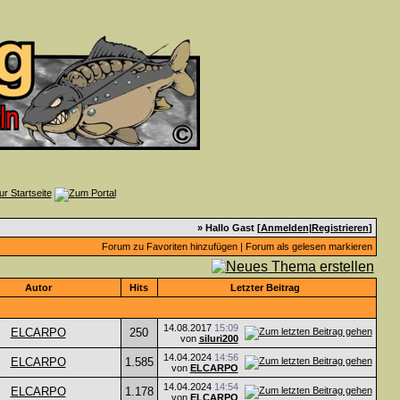
» Hallo Gast [
Anmelden
|
Registrieren
]
Forum zu Favoriten hinzufügen
|
Forum als gelesen markieren
Autor
Hits
Letzter Beitrag
14.08.2017
15:09
ELCARPO
250
von
siluri200
14.04.2024
14:56
ELCARPO
1.585
von
ELCARPO
14.04.2024
14:54
ELCARPO
1.178
von
ELCARPO