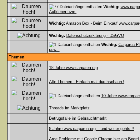
Wichtig:
www.carpar
Aufkleber uvm.
Wichtig:
Amazon Box - Beim Einkauf www.carpare
Wichtig:
Datenschutzerklärung - DSGVO
Wichtig:
Carparea Pl
usw...
Themen
18 Jahre www.carparea.org
Alte Themen - Einfach mal durchschaun !
10 Jahre www.carpar
Threads im Marktplatz
Betrugsfälle im Gebrauchtmarkt
8 Jahre www.carparea.org... und weiter gehts !!
Arge Probleme mit Google Chrome hier am Board