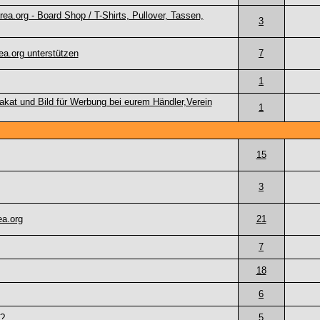
ea.org - Board Shop / T-Shirts, Pullover, Tassen,
3
a.org unterstützen
7
1
akat und Bild für Werbung bei eurem Händler,Verein
1
15
3
ea.org
21
7
18
6
 ?
5