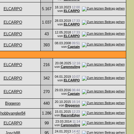
18.10.2023
12:00
ELCARPO
5.167
von
ELCARPO
28.03.2019
17:33
ELCARPO
1.037
von
ELCARPO
12.05.2018
17:33
ELCARPO
43
von
ELCARPO
08.03.2008
09:51
ELCARPO
393
von
Captain
20.08.2025
12:16
ELCARPO
216
von
Carpneuling
04.01.2019
10:07
ELCARPO
342
von
ELCARPO
29.03.2016
06:44
ELCARPO
270
von
Captain
20.10.2015
16:14
Biggeron
440
von
Biggeron
15.01.2015
12:23
hobbyangler84
1.286
von
RazorsEdge
23.03.2014
11:14
ELCARPO
99
von
Carpneuling
24.01.2013
14:42
Josch88
95