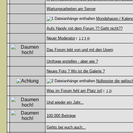
Wartungsarbeiten am Server
Mondphasen / Kalende
Aufs Handy mit dem Forum ?? Geht nicht??
Neuer Moderator
(
1
2
3
4
)
Das Forum lebt von und mit den Usern
Umfrage erstellen - aber wie ?
Neues Foto ? Wo ist die Galerie ?
Nullposter die gelösc
Was im Forum fehl am Platz ist!
(
1
2
)
Und wieder ein Jahr...
100.000 Beiträge
Gehts bei euch auch...