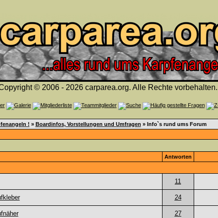
Copyright © 2006 - 2026 carparea.org. Alle Rechte vorbehalten.
fenangeln !
»
Boardinfos, Vorstellungen und Umfragen
» Info`s rund ums Forum
Antworten
11
fkleber
24
fnäher
27