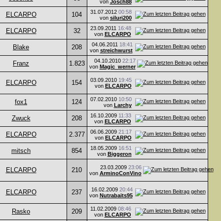
von
Josch88
31.07.2012
00:58
ELCARPO
104
von
siluri200
23.09.2011
16:48
ELCARPO
32
von
ELCARPO
04.06.2011
18:41
Blake
208
von
streichwurst
04.10.2010
22:17
Franz
1.823
von
Magic_werner
03.09.2010
19:45
ELCARPO
154
von
ELCARPO
07.02.2010
10:50
fox1
124
von
Larchy
16.10.2009
11:33
Zwuck
208
von
ELCARPO
06.06.2009
21:17
ELCARPO
2.377
von
ELCARPO
18.05.2009
16:51
mitsch
854
von
Biggeron
23.03.2009
23:06
ELCARPO
210
von
ArminoConVino
16.02.2009
20:44
ELCARPO
237
von
Nutrabaits95
11.02.2009
08:46
Rasko
209
von
ELCARPO