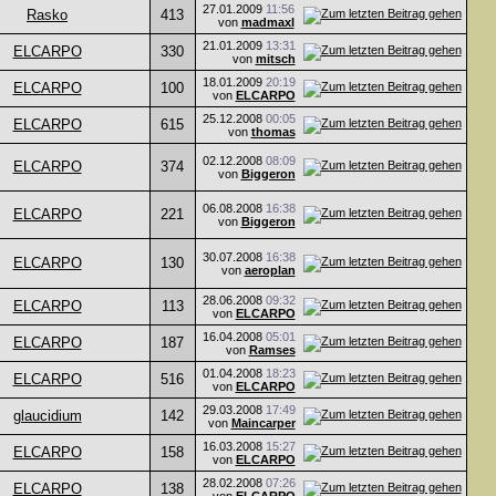
27.01.2009
11:56
Rasko
413
von
madmaxl
21.01.2009
13:31
ELCARPO
330
von
mitsch
18.01.2009
20:19
ELCARPO
100
von
ELCARPO
25.12.2008
00:05
ELCARPO
615
von
thomas
02.12.2008
08:09
ELCARPO
374
von
Biggeron
06.08.2008
16:38
ELCARPO
221
von
Biggeron
30.07.2008
16:38
ELCARPO
130
von
aeroplan
28.06.2008
09:32
ELCARPO
113
von
ELCARPO
16.04.2008
05:01
ELCARPO
187
von
Ramses
01.04.2008
18:23
ELCARPO
516
von
ELCARPO
29.03.2008
17:49
glaucidium
142
von
Maincarper
16.03.2008
15:27
ELCARPO
158
von
ELCARPO
28.02.2008
07:26
ELCARPO
138