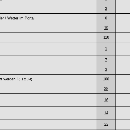
3
r / Wetter im Portal
0
19
118
1
7
3
ht werden !
100
(
1
2
3
4
)
38
16
14
22