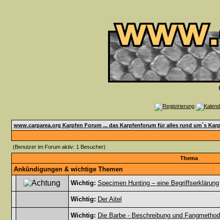
www.carparea.org Karpfen Forum ... das Karpfenforum für alles rund um`s Karp
(Benutzer im Forum aktiv: 1 Besucher)
Thema
Ankündigungen & wichtige Themen
Wichtig:
Specimen Hunting – eine Begriffserklärung
Wichtig:
Der Aitel
Wichtig:
Die Barbe - Beschreibung und Fangmetho