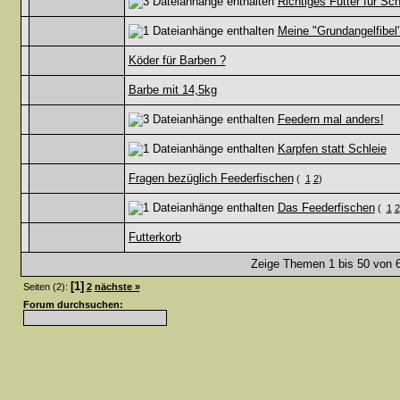
Richtiges Futter für Sch
Meine "Grundangelfibel
Köder für Barben ?
Barbe mit 14,5kg
Feedern mal anders!
Karpfen statt Schleie
Fragen bezüglich Feederfischen
(
1
2
)
Das Feederfischen
(
1
2
Futterkorb
Zeige Themen 1 bis 50 von 6
[1]
Seiten (2):
2
nächste »
Forum durchsuchen: