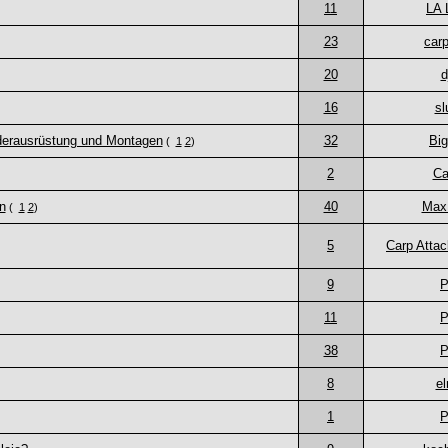
11
LA 
23
car
20
d
16
sl
derausrüstung und Montagen
32
Bi
(
1
2
)
2
Ca
n
40
Max 
(
1
2
)
5
Carp Attac
9
P
11
P
38
P
8
e
1
P