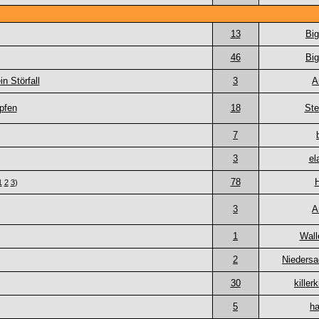
13
Bi
46
Bi
n Störfall
3
A
pfen
18
Ste
7
3
el
78
1
2
3
)
3
A
1
Wall
2
Niedersa
30
killer
5
ha