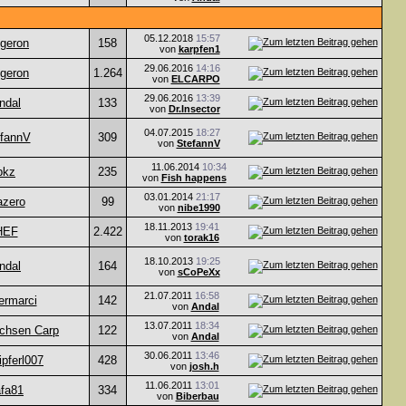
05.12.2018
15:57
ggeron
158
von
karpfen1
29.06.2016
14:16
ggeron
1.264
von
ELCARPO
29.06.2016
13:39
ndal
133
von
Dr.Insector
04.07.2015
18:27
fannV
309
von
StefannV
11.06.2014
10:34
bkz
235
von
Fish happens
03.01.2014
21:17
azero
99
von
nibe1990
18.11.2013
19:41
HEF
2.422
von
torak16
18.10.2013
19:25
ndal
164
von
sCoPeXx
21.07.2011
16:58
ermarci
142
von
Andal
13.07.2011
18:34
chsen Carp
122
von
Andal
30.06.2011
13:46
kipferl007
428
von
josh.h
11.06.2011
13:01
fa81
334
von
Biberbau