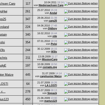
10.04.2011
19:14
chsen Carp
117
von
Niedersachsen Carp
25.07.2010
15:19
rpHwi
261
von
Andal
28.06.2010
21:39
rp25
347
von
carp25
04.06.2010
17:48
xroland
224
von
Oldboy
16.02.2010
16:44
ptain
340
von
nile
07.01.2010
18:19
olsi
354
von
Polsi
30.12.2009
16:15
3ls
244
von
W3ls
13.08.2009
11:17
hchris
211
von
MissionCarp
10.08.2009
18:50
udgE
197
von
corrado.mg
31.07.2009
14:14
nter Matze
445
von
carphunter Matze
21.07.2009
16:26
LOSTI
64
von
LA LOSTI
05.07.2009
08:13
.c...
278
von
Sixpack
21.06.2009
13:00
ius123
450
von
marius123