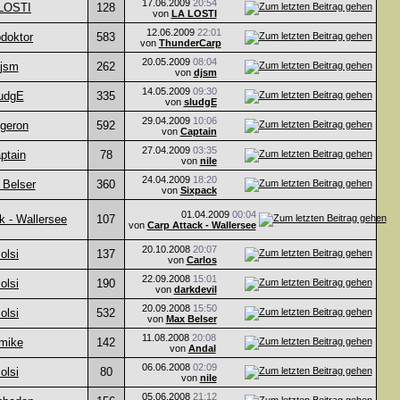
17.06.2009
20:54
LOSTI
128
von
LA LOSTI
12.06.2009
22:01
pdoktor
583
von
ThunderCarp
20.05.2009
08:04
jsm
262
von
djsm
14.05.2009
09:30
udgE
335
von
sludgE
29.04.2009
10:06
ggeron
592
von
Captain
27.04.2009
03:35
ptain
78
von
nile
24.04.2009
18:20
Belser
360
von
Sixpack
01.04.2009
00:04
k - Wallersee
107
von
Carp Attack - Wallersee
20.10.2008
20:07
olsi
137
von
Carlos
22.09.2008
15:01
olsi
190
von
darkdevil
20.09.2008
15:50
olsi
532
von
Max Belser
11.08.2008
20:08
lmike
142
von
Andal
06.06.2008
02:09
olsi
80
von
nile
05.06.2008
21:12