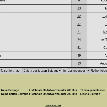
leie?
9
koc
"
13
A
12
Bi
17
F
21
Ma
24
cw-
51
Ca
49
A
)
13
Ange
4, sortiert nach
in
Reihenfolg
Neue Beiträge
(
Mehr als 30 Antworten oder 200 Hits
)
Thema geschlossen
Keine neuen Beiträge
(
Mehr als 30 Antworten oder 200 Hits
)
Eigene Beiträge
Impressum