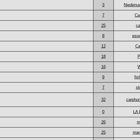
3
Niedersa
7
Ca
25
ca
8
eso
12
Ca
18
P
16
W
9
fis
7
sl
32
carphu
0
LA 
26
m
25
mar