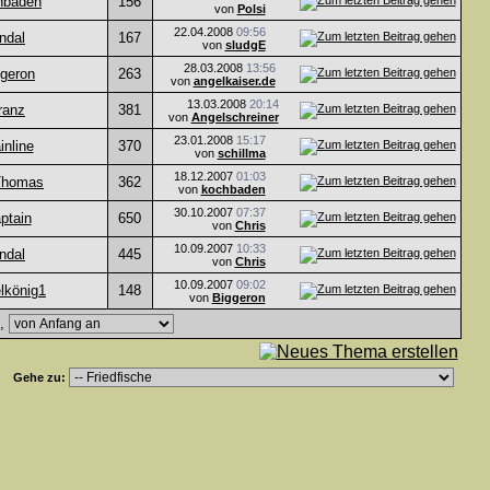
hbaden
156
von
Polsi
22.04.2008
09:56
ndal
167
von
sludgE
28.03.2008
13:56
ggeron
263
von
angelkaiser.de
13.03.2008
20:14
ranz
381
von
Angelschreiner
23.01.2008
15:17
inline
370
von
schillma
18.12.2007
01:03
Thomas
362
von
kochbaden
30.10.2007
07:37
ptain
650
von
Chris
10.09.2007
10:33
ndal
445
von
Chris
10.09.2007
09:02
lkönig1
148
von
Biggeron
e,
Gehe zu: