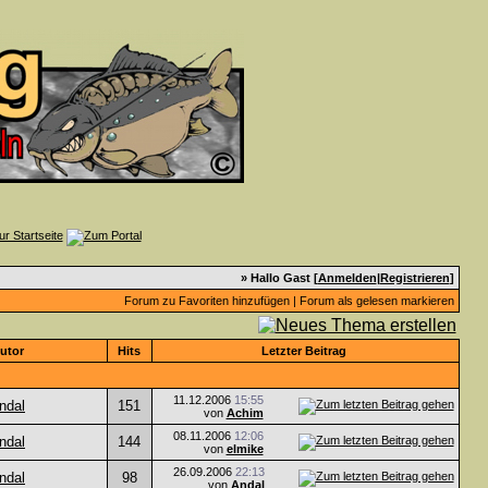
» Hallo Gast [
Anmelden
|
Registrieren
]
Forum zu Favoriten hinzufügen
|
Forum als gelesen markieren
utor
Hits
Letzter Beitrag
11.12.2006
15:55
ndal
151
von
Achim
08.11.2006
12:06
ndal
144
von
elmike
26.09.2006
22:13
ndal
98
von
Andal