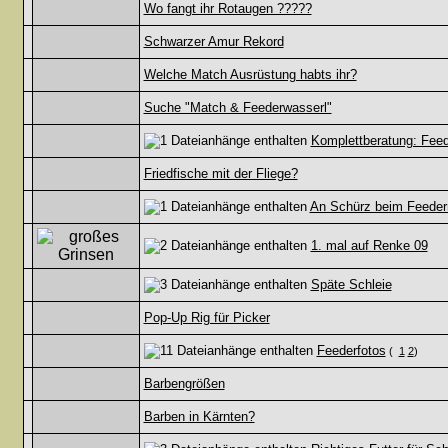
Wo fangt ihr Rotaugen ?????
Schwarzer Amur Rekord
Welche Match Ausrüstung habts ihr?
Suche "Match & Feederwasserl"
Komplettberatung: Fee
Friedfische mit der Fliege?
An Schürz beim Feeder
1. mal auf Renke 09
Späte Schleie
Pop-Up Rig für Picker
Feederfotos
(
1
2
)
Barbengrößen
Barben in Kärnten?