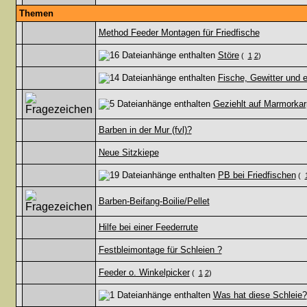
Themen
Method Feeder Montagen für Friedfische
Störe
(
1
2
)
Fische, Gewitter und ei
Geziehlt auf Marmorkar
Barben in der Mur (fvl)?
Neue Sitzkiepe
PB bei Friedfischen
(
Barben-Beifang-Boilie/Pellet
Hilfe bei einer Feederrute
Festbleimontage für Schleien ?
Feeder o. Winkelpicker
(
1
2
)
Was hat diese Schleie?