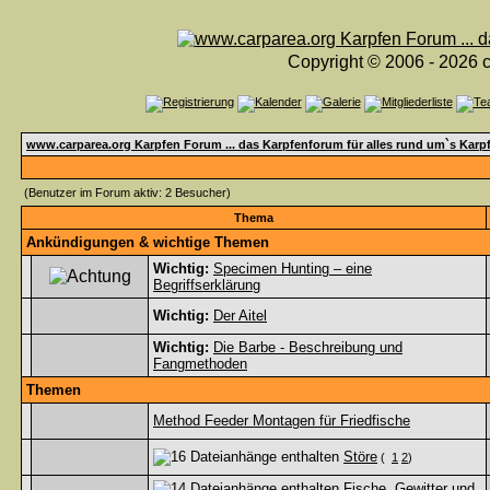
Copyright © 2006 - 2026 c
www.carparea.org Karpfen Forum ... das Karpfenforum für alles rund um`s Karp
(Benutzer im Forum aktiv: 2 Besucher)
Thema
Ankündigungen & wichtige Themen
Wichtig:
Specimen Hunting – eine
Begriffserklärung
Wichtig:
Der Aitel
Wichtig:
Die Barbe - Beschreibung und
Fangmethoden
Themen
Method Feeder Montagen für Friedfische
Störe
(
1
2
)
Fische, Gewitter und