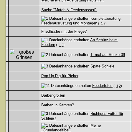
Welche Match Ausrüstung habts ihr?
Suche "Match & Feederwasserl"
Komplettberatung:
Feederausrüstung und Montagen
(
1
2
)
Friedfische mit der Fliege?
An Schürz beim
Feedern
(
1
2
)
1. mal auf Renke 09
Späte Schleie
Pop-Up Rig für Picker
Feederfotos
(
1
2
)
Barbengrößen
Barben in Kärnten?
Richtiges Futter für
Schleie?
Meine
"Grundangelfibel"