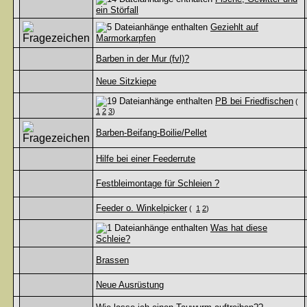
ein Störfall
Geziehlt auf
Marmorkarpfen
Barben in der Mur (fvl)?
Neue Sitzkiepe
PB bei Friedfischen
(
1
2
3
)
Barben-Beifang-Boilie/Pellet
Hilfe bei einer Feederrute
Festbleimontage für Schleien ?
Feeder o. Winkelpicker
(
1
2
)
Was hat diese
Schleie?
Brassen
Neue Ausrüstung