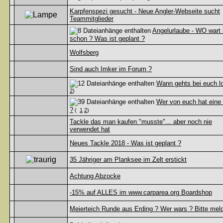
Karpfenspezi gesucht - Neue Angler-Webseite sucht
Teammitglieder
Angelurlaube - WO wart 
schon ? Was ist geplant ?
Wolfsberg
Sind auch Imker im Forum ?
Wann gehts bei euch l
2
)
Wer von euch hat eine
?
(
1
2
)
Tackle das man kaufen "musste"... aber noch nie
verwendet hat
Neues Tackle 2018 - Was ist geplant ?
35 Jähriger am Planksee im Zelt erstickt
Achtung Abzocke
-15% auf ALLES im www.carparea.org Boardshop
Meierteich Runde aus Erding ? Wer wars ? Bitte meld