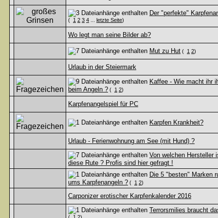
Der "perfekte" Karpfenan
(
1
2
3
4
...
letzte Seite
)
Wo legt man seine Bilder ab?
Mut zu Hut
(
1
2
)
Urlaub in der Steiermark
Kaffee - Wie macht ihr i
beim Angeln ?
(
1
2
)
Karpfenangelspiel für PC
Karpfen Krankheit?
Urlaub - Ferienwohnung am See (mit Hund) ?
Von welchen Hersteller i
diese Rute ? Profis sind hier gefragt !
Die 5 "besten" Marken r
ums Karpfenangeln ?
(
1
2
)
Carponizer erotischer Karpfenkalender 2016
Terrorsmilies braucht d
(
1
2
)