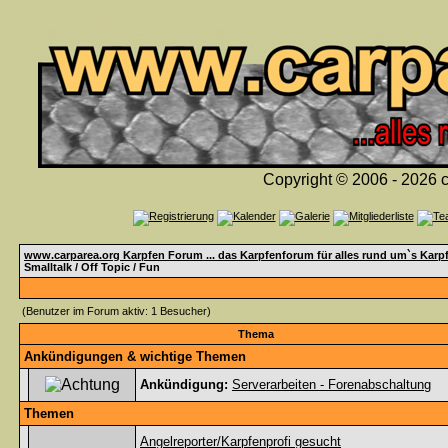
Copyright © 2006 - 2026 c
www.carparea.org Karpfen Forum ... das Karpfenforum für alles rund um`s Karp
Smalltalk / Off Topic / Fun
(Benutzer im Forum aktiv: 1 Besucher)
Thema
Ankündigungen & wichtige Themen
Ankündigung:
Serverarbeiten - Forenabschaltung
Themen
Angelreporter/Karpfenprofi gesucht