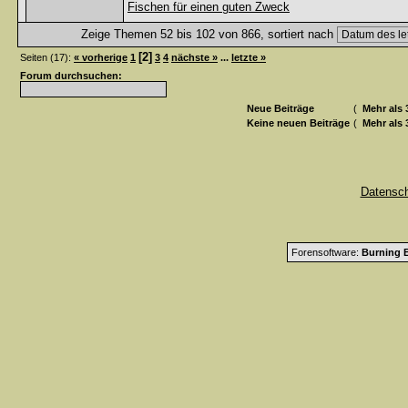
Fischen für einen guten Zweck
Zeige Themen 52 bis 102 von 866, sortiert nach
[2]
Seiten (17):
« vorherige
1
3
4
nächste »
...
letzte »
Forum durchsuchen:
Neue Beiträge
(
Mehr als 
Keine neuen Beiträge
(
Mehr als 
Datensc
Forensoftware:
Burning B