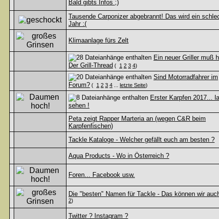
Bald gibts Infos ;)
Tausende Carponizer abgebrannt! Das wird ein schle
Jahr :(
Klimaanlage fürs Zelt
Ein neuer Griller muß he
Der Grill-Thread
(
1
2
3
4
)
Sind Motorradfahrer im
Forum?
(
1
2
3
4
...
letzte Seite
)
Erster Karpfen 2017... l
sehen !
Peta zeigt Rapper Marteria an (wegen C&R beim
Karpfenfischen)
Tackle Kataloge - Welcher gefällt euch am besten ?
Aqua Products - Wo in Österreich ?
Foren... Facebook usw.
Die "besten" Namen für Tackle - Das können wir auch
2
)
Twitter ? Instagram ?