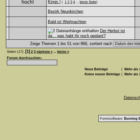
Kings !
(
1
2
3
4
...
letzte Seite
)
Bezirk Neunkirchen
Bald ist Weihnachten
Der Herbst ist
da... was habt ihr noch geplant?
Zeige Themen 1 bis 51 von 866, sortiert nach
[1]
Seiten (17):
2
3
nächste »
...
letzte »
Forum durchsuchen:
Neue Beiträge
(
Mehr als 
Keine neuen Beiträge
(
Mehr als 
Datensc
Forensoftware:
Burning B