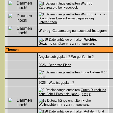
Wichtig:
Carparea.org bei Facebook
Wichtig:
Amazon
Box - Beim Einkauf www.carparea.org
unterstützen
Wichtig:
Carparea.org nun auch auf Instagram
Wichtig:
Gewichte schätzen
(
1
2
3
4
...
letzte Seite
)
Themen
Angelurlaub geplant ? Wo geht's hin ?
2026 - Der erste Fisch
Frohe Ostern !!
(
1
2
3
4
)
2026 - Was ist geplant ?
Guten Rutsch ins
neue Jahr ! Prosit Neujahr !
(
1
2
3
4
)
Frohe
Weihnachten !!
(
1
2
3
4
...
letzte Seite
)
Auf den Hund