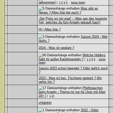
gekommen!
(
1
2
3
4
...
letzte Seite
)
Was gibt es
Neues ? Alles klar bei euch ?
„Der Preis ist mir egal“ – Was war das teuerste
Teil, welches du fürs Angeln gekauft hast?
Hi ! Alles klar ?
Saison 2024 - Wie
läufts ?
2024 - Was ist geplant ?
Welche Hobbys
habt ihr außer Karpfenangeln ?
(
1
2
3
4
...
letzte
Seite
)
Saison 2023 schon beendet ? Oder geht's noch
?
2023 - Was ist bez. Fischerei geplant ? Wo
gehts hin ?
Pfeiferauchen
beim Angeln - Thema ist nur für User mit Alter
18+ !
(
1
2
)
xHgfghjh
2022 - Gibts