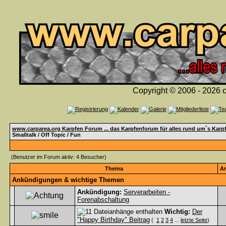
Copyright © 2006 - 2026 c
www.carparea.org Karpfen Forum ... das Karpfenforum für alles rund um`s Karp
Smalltalk / Off Topic / Fun
(Benutzer im Forum aktiv: 4 Besucher)
Thema
A
Ankündigungen & wichtige Themen
Ankündigung:
Serverarbeiten -
Forenabschaltung
Wichtig:
Der
"Happy Birthday" Beitrag
(
1
2
3
4
...
letzte Seite
)