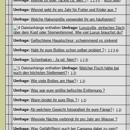
Umfrage:
Wieviel ist euer Tackle ca. wert ?
(
1
2
3
4
...
letzte Seite
)
Umfrage:
Wieviel gebt ihr pro Jahr für Futter und Köder aus ?
Umfrage:
Welche Hakengröße verwendet Ihr am häufigsten?
Umfrage:
Luxusvilla, einfaches Dach
über dem Kopf oder Sternenhimmel. Wie viel Luxus brauchst du?
Umfrage:
Geflochtene Hauptschnur: schwimmend vs sinkend
Umfrage:
Habt ihr eure Boilies schon selber probiert ?
(
1
2
3
4
)
Umfrage:
Schonhaken - Ja od. Nein?
(
1
2
3
)
Umfrage:
Welcher Fisch hätte bei
euch den höchsten Stellenwert?
(
1
2
)
Umfrage:
Wie viele Boilies am Haar?
(
1
2
)
Umfrage:
Was war eure größte befischte Entfernung ?
Umfrage:
Wann bindet ihr eure Rigs ?
(
1
2
)
Umfrage:
Ab welchem Gewicht fotografiert ihr eure Fänge?
(
1
2
)
Umfrage:
Wieviele Nächte verbringt ihr pro Jahr am Wasser ?
Umfrage:
Was Gefällt/Reizt euch bei Carparea dabei zu sein?