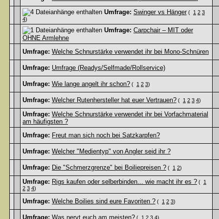
Umfrage:
Swinger vs Hänger
(
1
2
3
4
)
Umfrage:
Carpchair – MIT oder
OHNE Armlehne
Umfrage:
Welche Schnurstärke verwendet ihr bei Mono-Schnüren
Umfrage:
Umfrage (Readys/Selfmade/Rollservice)
Umfrage:
Wie lange angelt ihr schon?
(
1
2
3
)
Umfrage:
Welcher Rutenhersteller hat euer Vertrauen?
(
1
2
3
4
)
Umfrage:
Welche Schnurstärke verwendet ihr bei Vorfachmaterial
am häufigsten ?
Umfrage:
Freut man sich noch bei Satzkarpfen?
Umfrage:
Welcher "Medientyp" von Angler seid ihr ?
Umfrage:
Die "Schmerzgrenze" bei Boiliepreisen ?
(
1
2
)
Umfrage:
Rigs kaufen oder selberbinden... wie macht ihr es ?
(
1
2
3
4
)
Umfrage:
Welche Boilies sind eure Favoriten ?
(
1
2
3
)
Umfrage:
Was nervt euch am meisten?
(
1
2
3
4
)