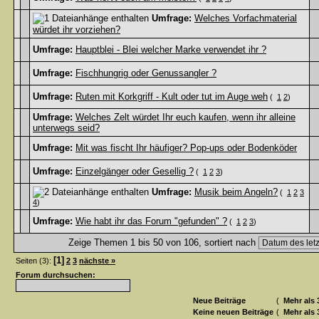
Umfrage:
Welches Vorfachmaterial
würdet ihr vorziehen?
Umfrage:
Hauptblei - Blei welcher Marke verwendet ihr ?
Umfrage:
Fischhungrig oder Genussangler ?
Umfrage:
Ruten mit Korkgriff - Kult oder tut im Auge weh
(
1
2
)
Umfrage:
Welches Zelt würdet Ihr euch kaufen, wenn ihr alleine
unterwegs seid?
Umfrage:
Mit was fischt Ihr häufiger? Pop-ups oder Bodenköder
Umfrage:
Einzelgänger oder Gesellig ?
(
1
2
3
)
Umfrage:
Musik beim Angeln?
(
1
2
3
4
)
Umfrage:
Wie habt ihr das Forum "gefunden" ?
(
1
2
3
)
Zeige Themen 1 bis 50 von 106, sortiert nach
[1]
Seiten (3):
2
3
nächste »
Forum durchsuchen:
Neue Beiträge
(
Mehr als 
Keine neuen Beiträge
(
Mehr als 