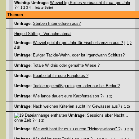
Wichtig:
Umfrage:
Wieviel kg Boilies verbraucht ihr ca. pro Jahr
?
(
1
2
3
4
...
letzte Seite
)
Themen
Umfrage:
Sterben Internetforen aus?
Hinged Stiffrig - Vorfachmaterial
Umfrage:
Wieviel gebt ihr pro Jahr für Fischerlizenzen aus ?
(
1
2
3
4
)
Umfrage:
Ewiger Tackle-Wahn, oder ist irgendwann Schluss?
Umfrage:
Totale Wildnis oder gemähte Wiese ?
Umfrage:
Bearbeitet ihr eure Fangfotos ?
Umfrage:
Tackle regelmäßig reinigen, oder nur bei Bedarf?
Umfrage:
Wie lange dauert eure Karpfensaison ?
(
1
2
)
Umfrage:
Nach welchen Kriterien sucht ihr Gewässer aus?
(
1
2
)
Umfrage:
Sessions über Nacht...
ohne Zelt ?
(
1
2
)
Umfrage:
Wie weit habt ihr es zu eurem "Heimgewässer" ?
(
1
2
3
)