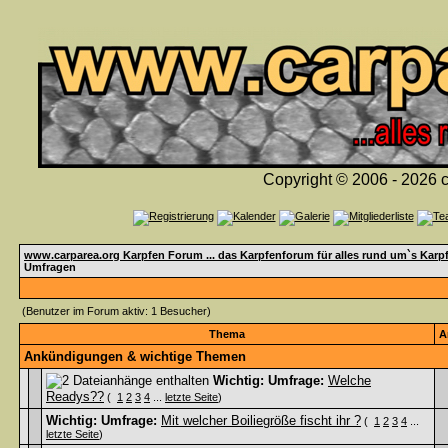
Copyright © 2006 - 2026 c
www.carparea.org Karpfen Forum ... das Karpfenforum für alles rund um`s Karp
Umfragen
(Benutzer im Forum aktiv: 1 Besucher)
Thema
A
Ankündigungen & wichtige Themen
Wichtig:
Umfrage:
Welche
Readys??
(
1
2
3
4
...
letzte Seite
)
Wichtig:
Umfrage:
Mit welcher Boiliegröße fischt ihr ?
(
1
2
3
4
...
letzte Seite
)