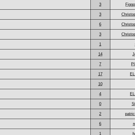
3
Figgo
3
Christ
6
Christ
3
Christ
1
14
J
7
Pl
17
E
10
4
E
0
S
2
patri
6
r
1
h