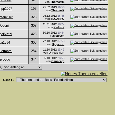
omas91
47
von
Thomas91
25.02.2013
16:56
lipp1997
198
von
ThomasK
26.12.2012
15:48
pfenkiller
323
von
ELCARPO
23.11.2012
18:27
Doooni
307
von
XxdizxX
30.10.2012
10:44
gelMathi
423
von
steven
22.10.2012
07:53
uxi1994
308
von
Biggeron
11.10.2012
11:49
lermarci
284
von Unregistriert
05.10.2012
23:55
iproudo
344
von
Osnacarp
e,
Gehe zu: