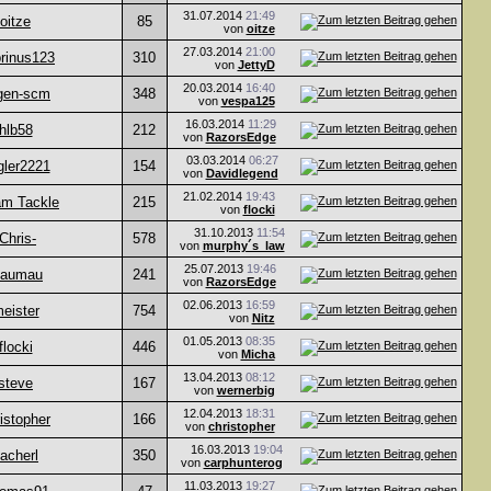
31.07.2014
21:49
oitze
85
von
oitze
27.03.2014
21:00
rinus123
310
von
JettyD
20.03.2014
16:40
rgen-scm
348
von
vespa125
16.03.2014
11:29
hlb58
212
von
RazorsEdge
03.03.2014
06:27
gler2221
154
von
Davidlegend
21.02.2014
19:43
am Tackle
215
von
flocki
31.10.2013
11:54
-Chris-
578
von
murphy´s_law
25.07.2013
19:46
aumau
241
von
RazorsEdge
02.06.2013
16:59
eister
754
von
Nitz
01.05.2013
08:35
flocki
446
von
Micha
13.04.2013
08:12
steve
167
von
wernerbig
12.04.2013
18:31
istopher
166
von
christopher
16.03.2013
19:04
acherl
350
von
carphunterog
11.03.2013
19:27