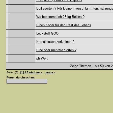
Starbaits Spodmix Eazi Spod ?
Boiliesorten ? Für kleinen, verschlammten, nahrungs
Wo bekomme ich 25 kg Boilies ?
Einen Köder für den Rest des Lebens
Lockstoff GOO
Kernölplatten zerkleinern?
Eine oder mehrere Sorten ?
ph Wert
Zeige Themen 1 bis 50 von 22
[1]
Seiten (5):
2
3
nächste »
...
letzte »
Forum durchsuchen: