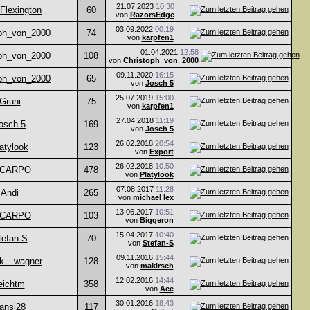
21.07.2023
10:30
Flexington
60
von
RazorsEdge
03.09.2022
00:19
oph_von_2000
74
von
karpfen1
01.04.2021
12:58
oph_von_2000
108
von
Christoph_von_2000
09.11.2020
16:15
oph_von_2000
65
von
Josch 5
25.07.2019
15:00
Gruni
75
von
karpfen1
27.04.2018
11:19
osch 5
169
von
Josch 5
26.02.2018
20:54
atylook
123
von
Export
26.02.2018
10:50
LCARPO
478
von
Platylook
07.08.2017
11:28
Andi
265
von
michael lex
13.06.2017
10:51
LCARPO
103
von
Biggeron
15.04.2017
10:40
tefan-S
70
von
Stefan-S
09.11.2016
15:44
ck__wagner
128
von
makirsch
12.02.2016
14:44
eichtm
358
von
Ace
30.01.2016
18:43
ansi28
117