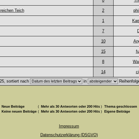
0
Th
reichen Teich
2
phi
1
Kar
7
10
An
15
f
8
Wal
14
c
5, sortiert nach
in
Reihenfolg
Neue Beiträge
(
Mehr als 30 Antworten oder 200 Hits
)
Thema geschlossen
Keine neuen Beiträge
(
Mehr als 30 Antworten oder 200 Hits
)
Eigene Beiträge
Impressum
Datenschutzerklärung (DSGVO)