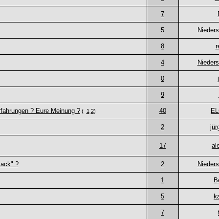
7
5
Nieder
8
r
4
Nieder
0
9
Erfahrungen ? Eure Meinung ?
40
E
(
1
2
)
2
jü
17
al
mack" ?
2
Nieder
1
B
5
k
7