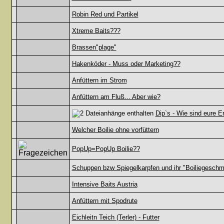
Robin Red und Partikel
Xtreme Baits???
Brassen"plage"
Hakenköder - Muss oder Marketing??
Anfüttern im Strom
Anfüttern am Fluß... Aber wie?
Dip`s - Wie sind eure 
Welcher Boilie ohne vorfüttern
PopUp=PopUp Boilie??
Schuppen bzw Spiegelkarpfen und ihr "Boiliegesch
Intensive Baits Austria
Anfüttern mit Spodrute
Eichleitn Teich (Terler) - Futter