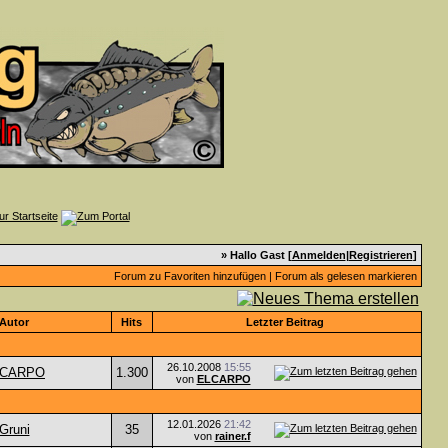
» Hallo Gast [
Anmelden
|
Registrieren
]
Forum zu Favoriten hinzufügen
|
Forum als gelesen markieren
Autor
Hits
Letzter Beitrag
26.10.2008
15:55
LCARPO
1.300
von
ELCARPO
12.01.2026
21:42
Gruni
35
von
rainer.f