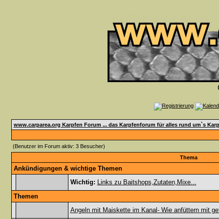
www.carparea.org Karpfen Forum ... das Karpfenforum für alles rund um`s Karp
(Benutzer im Forum aktiv: 3 Besucher)
Thema
Ankündigungen & wichtige Themen
Wichtig:
Links zu Baitshops,Zutaten,Mixe...
Themen
Angeln mit Maiskette im Kanal- Wie anfüttern mit g