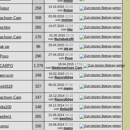
von
Robst
14.10.2015
19:10
Robst
258
von
Robst
03.09.2015
13:24
sachsen Carp
308
von
meister
14.07.2015
12:24
eichtm
265
von
bkz
01.05.2015
23:15
sachsen Carp
170
von
Nutrabaits95
29.04.2015
00:23
jak.pe
96
von
jak.pe
27.04.2015
20:26
Poso
290
von
Poso
18.04.2015
17:51
LCARPO
1.279
von
Niedersachsen Carp
10.02.2015
08:41
rgen-scm
249
von
RazorsEdge
06.02.2015
07:32
exk9119
327
von
mams
23.12.2014
21:22
sachsen Carp
147
von
RazorsEdge
18.12.2014
00:16
ella100
148
von
Bella100
21.09.2014
19:14
arpfen1
265
von
karpfen1
19.08.2014
07:13
tomsi
150
von
mams