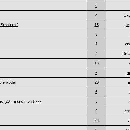
0
4
Cyp
-Sessions?
15
jü
3
1
an
4
Dre
13
6
m
pfenköder
20
m
6
ßere (20mm und mehr) ???
3
5
chr
23
z