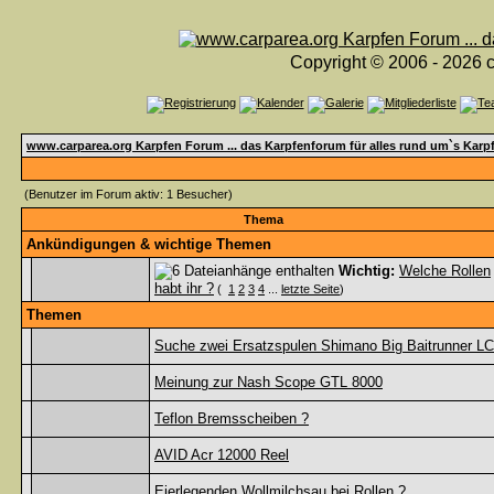
Copyright © 2006 - 2026 c
www.carparea.org Karpfen Forum ... das Karpfenforum für alles rund um`s Karp
(Benutzer im Forum aktiv: 1 Besucher)
Thema
Ankündigungen & wichtige Themen
Wichtig:
Welche Rollen
habt ihr ?
(
1
2
3
4
...
letzte Seite
)
Themen
Suche zwei Ersatzspulen Shimano Big Baitrunner LC
Meinung zur Nash Scope GTL 8000
Teflon Bremsscheiben ?
AVID Acr 12000 Reel
Eierlegenden Wollmilchsau bei Rollen ?