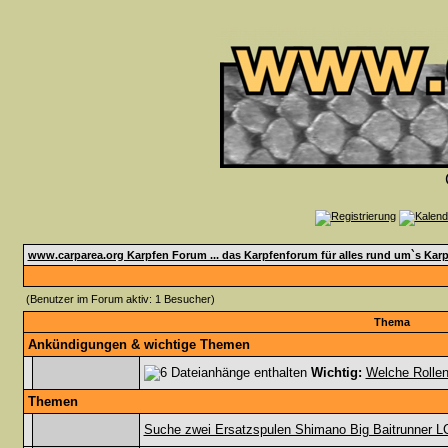
www.carparea.org Karpfen Forum ... das Karpfenforum für alles rund um`s Karp
(Benutzer im Forum aktiv: 1 Besucher)
Thema
Ankündigungen & wichtige Themen
Wichtig:
Welche Rollen 
Themen
Suche zwei Ersatzspulen Shimano Big Baitrunner L