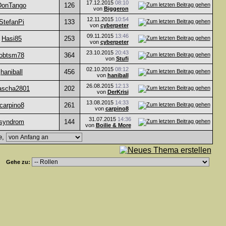
17.12.2015
08:10
DonTango
126
von
Biggeron
12.11.2015
10:54
StefanPi
133
von
cyberpeter
09.11.2015
13:46
Hasi85
253
von
cyberpeter
23.10.2015
20:43
obtsm78
364
von
Stufi
02.10.2015
08:12
haniball
456
von
haniball
26.08.2015
12:13
ascha2801
202
von
DerKrisi
13.08.2015
14:33
carpino8
261
von
carpino8
31.07.2015
14:36
syndrom
144
von
Boilie & More
e,
Gehe zu: