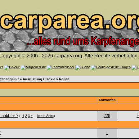
Copyright © 2006 - 2026 carparea.org. Alle Rechte vorbehalten.
fenangeln !
»
Ausrüstung / Tackle
» Rollen
Antworten
habt ihr ?
228
(
1
2
3
4
...
letzte Seite
)
C
1