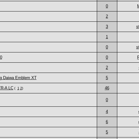
0
2
3
s
1
0
s
00
0
2
ng Daiwa Emblem XT
5
TR-A LC
46
(
1
2
)
0
4
6
5