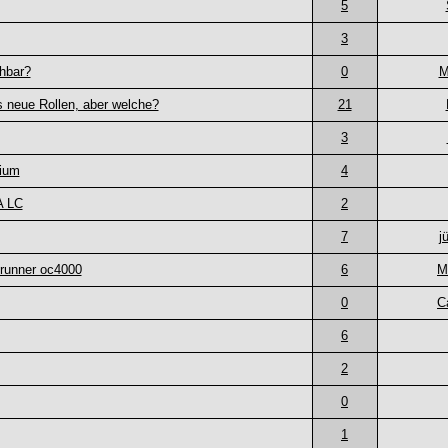
5
3
hbar?
0
M
s neue Rollen, aber welche?
21
3
nium
4
A LC
2
7
j
runner oc4000
6
M
0
C
6
2
0
1