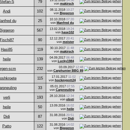
29.11.2018
14:50
Stefan-S
79
von
makirsch
08.11.2018
10:27
Andi
102
von
Biggeron
10.10.2018
07:20
anfred du
25
von
Manfred du
13.02.2018
19:24
Biggeron
567
von
hase102
12.12.2017
20:41
Fischi87
90
von
meister
30.10.2017
11:48
Hasi85
119
von
makirsch
04.09.2017
06:48
heile
139
von
Lucky1984
03.09.2017
12:48
ürgen-scm
232
von
Carphunter BBG 89
17.01.2017
11:02
oshkroete
115
von
hockeygott24
05.01.2017
07:55
arpneuling
33
von
Carpneuling
28.10.2016
12:34
verli
193
von
obsti
13.09.2016
16:02
heile
50
von
heile
31.08.2016
20:51
Didi
87
von
Didi
31.08.2016
14:02
Patto
122
von
Biggeron