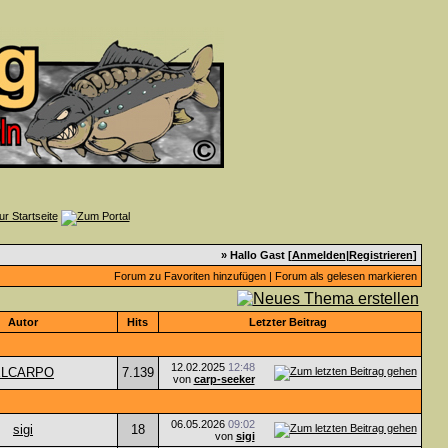
» Hallo Gast [
Anmelden
|
Registrieren
]
Forum zu Favoriten hinzufügen
|
Forum als gelesen markieren
Autor
Hits
Letzter Beitrag
12.02.2025
12:48
ELCARPO
7.139
von
carp-seeker
06.05.2026
09:02
sigi
18
von
sigi