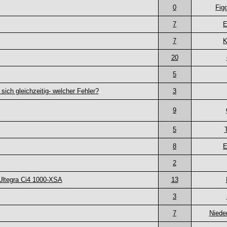
0
Fig
7
7
K
20
5
sich gleichzeitig- welcher Fehler?
3
9
5
8
2
 Ultegra Ci4 1000-XSA
13
3
7
Niede