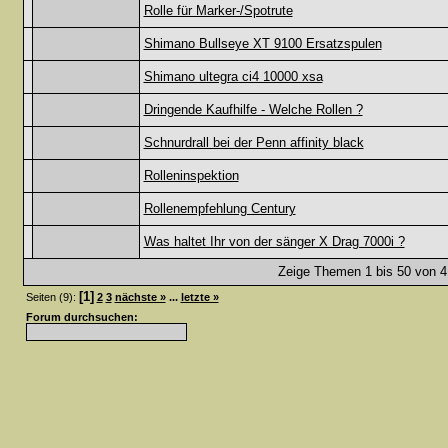
Rolle für Marker-/Spotrute
Shimano Bullseye XT 9100 Ersatzspulen
Shimano ultegra ci4 10000 xsa
Dringende Kaufhilfe - Welche Rollen ?
Schnurdrall bei der Penn affinity black
Rolleninspektion
Rollenempfehlung Century
Was haltet Ihr von der sänger X Drag 7000i ?
Zeige Themen 1 bis 50 von 41
[1]
Seiten (9):
2
3
nächste »
...
letzte »
Forum durchsuchen: