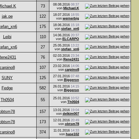
08.08.2016
08:37
Michael.K
73
von
Michael.K
18.07.2016
18:55
jak.pe
122
von
wernerbig
18.06.2016
15:18
tefan_xn6
175
von
stefan_xn6
14.06.2016
20:37
Leibi
110
von
ELCARPO
25.05.2016
13:22
tefan_xn6
27
von
stefan_xn6
02.03.2016
23:34
Rene2431
76
von
Rene2431
23.02.2016
14:06
carpino8
107
von
carpino8
27.01.2016
07:48
SUNY
125
von
Biggeron
26.01.2016
14:15
Fedge
582
von
Biggeron
25.01.2016
10:52
Th0504
55
von
Th0504
13.01.2016
19:04
obtsm78
157
von
delkim007
12.01.2016
20:49
obtsm78
173
von
obtsm78
11.01.2016
14:33
carpino8
374
von
hase102