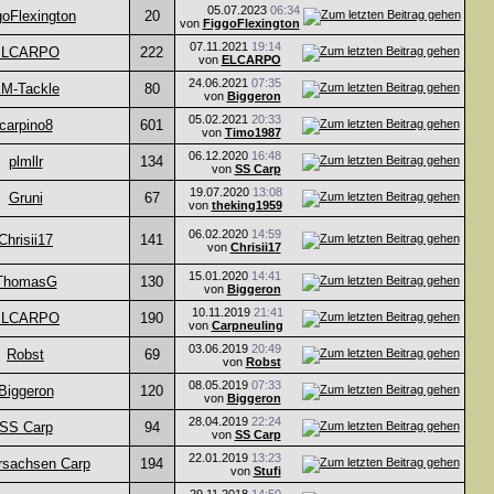
05.07.2023
06:34
goFlexington
20
von
FiggoFlexington
07.11.2021
19:14
ELCARPO
222
von
ELCARPO
24.06.2021
07:35
M-Tackle
80
von
Biggeron
05.02.2021
20:33
carpino8
601
von
Timo1987
06.12.2020
16:48
plmllr
134
von
SS Carp
19.07.2020
13:08
Gruni
67
von
theking1959
06.02.2020
14:59
Chrisii17
141
von
Chrisii17
15.01.2020
14:41
ThomasG
130
von
Biggeron
10.11.2019
21:41
ELCARPO
190
von
Carpneuling
03.06.2019
20:49
Robst
69
von
Robst
08.05.2019
07:33
Biggeron
120
von
Biggeron
28.04.2019
22:24
SS Carp
94
von
SS Carp
22.01.2019
13:23
rsachsen Carp
194
von
Stufi