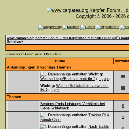
Copyright © 2006 - 2026 c
www.carparea.org Karpfen Forum ... das Karpfenforum für alles rund um`s Karp
Schlafsack
(Benutzer im Forum aktiv: 1 Besucher)
Thema
Antwort
Ankündigungen & wichtige Themen
Wichtig:
98
Welche Liege/Bedchair habt ihr ?
(
1
2
3
4
)
Wichtig:
Welche Schlafsäcke verwendet
66
ihr ?
(
1
2
3
)
Themen
Bestens Preis-Leistungs-Verhältnis bei
9
Liege/Schlafsack
Trakker RLX
2
Bench Chair
Nash Tackle
0