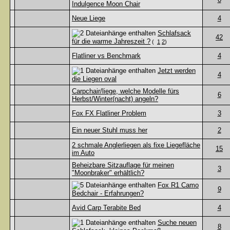
Indulgence Moon Chair
Neue Liege
4
Schlafsack
42
für die warme Jahreszeit ?
(
1
2
)
Flatliner vs Benchmark
4
Jetzt werden
4
die Liegen oval
Carpchair/liege, welche Modelle fürs
6
Herbst/Winter(nacht) angeln?
Fox FX Flatliner Problem
3
Ein neuer Stuhl muss her
2
2 schmale Anglerliegen als fixe Liegefläche
15
im Auto
Beheizbare Sitzauflage für meinen
3
"Moonbraker" erhältlich?
Fox R1 Camo
9
Bedchair - Erfahrungen?
Avid Carp Terabite Bed
4
Suche neuen
8