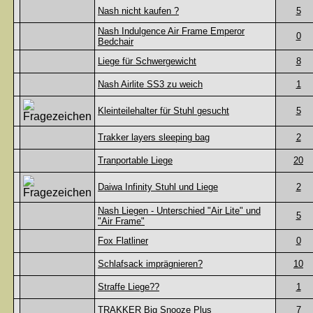
Nash nicht kaufen ?
5
Nash Indulgence Air Frame Emperor
0
Bedchair
Liege für Schwergewicht
8
Nash Airlite SS3 zu weich
1
Kleinteilehalter für Stuhl gesucht
5
Trakker layers sleeping bag
2
Tranportable Liege
20
Daiwa Infinity Stuhl und Liege
2
Nash Liegen - Unterschied "Air Lite" und
5
"Air Frame"
Fox Flatliner
0
Schlafsack imprägnieren?
10
Straffe Liege??
1
TRAKKER Big Snooze Plus
7