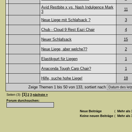
Avid Restbite x vs. Nash Indulgence Mark
11
3
Neue Liege mit Schlafsack ?
3
Chub - Cloud 9 Rest Eazi Chair
4
Neuer Schlafsack
15
Neue Liege, aber welche??
2
Elastikgurt für Liegen
1
Anaconda Tough Carp Chair?
1
Hilfe, suche hohe Liege!
18
Zeige Themen 1 bis 50 von 133, sortiert nach
[1]
Seiten (3):
2
3
nächste »
Forum durchsuchen:
Neue Beiträge
(
Mehr als 
Keine neuen Beiträge
(
Mehr als 