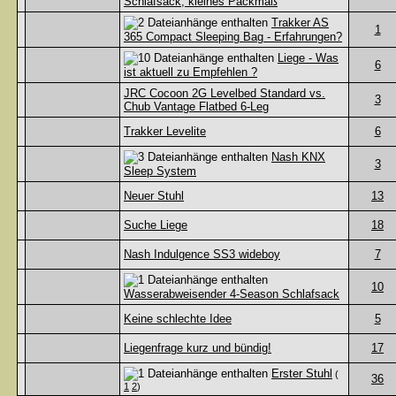
Schlafsack, kleines Packmaß
Trakker AS
1
365 Compact Sleeping Bag - Erfahrungen?
Liege - Was
6
ist aktuell zu Empfehlen ?
JRC Cocoon 2G Levelbed Standard vs.
3
Chub Vantage Flatbed 6-Leg
Trakker Levelite
6
Nash KNX
3
Sleep System
Neuer Stuhl
13
Suche Liege
18
Nash Indulgence SS3 wideboy
7
10
Wasserabweisender 4-Season Schlafsack
Keine schlechte Idee
5
Liegenfrage kurz und bündig!
17
Erster Stuhl
(
36
1
2
)