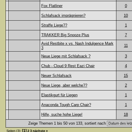
Fox Flatliner
0
Schlafsack imprägnieren?
10
Straffe Liege??
1
TRAKKER Big Snooze Plus
7
Avid Restbite x vs. Nash Indulgence Mark
11
3
Neue Liege mit Schlafsack ?
3
Chub - Cloud 9 Rest Eazi Chair
4
Neuer Schlafsack
15
Neue Liege, aber welche??
2
Elastikgurt für Liegen
1
Anaconda Tough Carp Chair?
1
Hilfe, suche hohe Liege!
18
Zeige Themen 1 bis 50 von 133, sortiert nach
[1]
Seiten (3):
2
3
nächste »