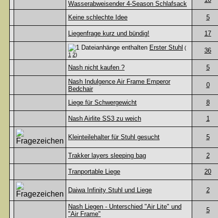
Wasserabweisender 4-Season Schlafsack
Keine schlechte Idee
5
Liegenfrage kurz und bündig!
17
Erster Stuhl
(
36
1
2
)
Nash nicht kaufen ?
5
Nash Indulgence Air Frame Emperor
0
Bedchair
Liege für Schwergewicht
8
Nash Airlite SS3 zu weich
1
Kleinteilehalter für Stuhl gesucht
5
Trakker layers sleeping bag
2
Tranportable Liege
20
Daiwa Infinity Stuhl und Liege
2
Nash Liegen - Unterschied "Air Lite" und
5
"Air Frame"