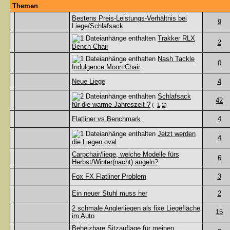
Themen
Bestens Preis-Leistungs-Verhältnis bei
9
Liege/Schlafsack
Trakker RLX
2
Bench Chair
Nash Tackle
0
Indulgence Moon Chair
Neue Liege
4
Schlafsack
42
für die warme Jahreszeit ?
(
1
2
)
Flatliner vs Benchmark
4
Jetzt werden
4
die Liegen oval
Carpchair/liege, welche Modelle fürs
6
Herbst/Winter(nacht) angeln?
Fox FX Flatliner Problem
3
Ein neuer Stuhl muss her
2
2 schmale Anglerliegen als fixe Liegefläche
15
im Auto
Beheizbare Sitzauflage für meinen