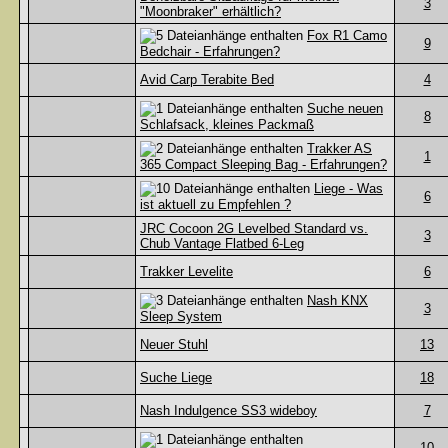
3
"Moonbraker" erhältlich?
Fox R1 Camo
9
Bedchair - Erfahrungen?
Avid Carp Terabite Bed
4
Suche neuen
8
Schlafsack, kleines Packmaß
Trakker AS
1
365 Compact Sleeping Bag - Erfahrungen?
Liege - Was
6
ist aktuell zu Empfehlen ?
JRC Cocoon 2G Levelbed Standard vs.
3
Chub Vantage Flatbed 6-Leg
Trakker Levelite
6
Nash KNX
3
Sleep System
Neuer Stuhl
13
Suche Liege
18
Nash Indulgence SS3 wideboy
7
10