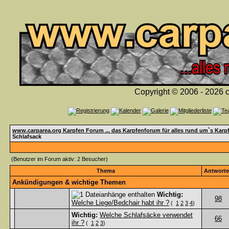
Copyright © 2006 - 2026 c
www.carparea.org Karpfen Forum ... das Karpfenforum für alles rund um`s Karp
Schlafsack
(Benutzer im Forum aktiv: 2 Besucher)
Thema
Antwort
Ankündigungen & wichtige Themen
Wichtig:
98
Welche Liege/Bedchair habt ihr ?
(
1
2
3
4
)
Wichtig:
Welche Schlafsäcke verwendet
66
ihr ?
(
1
2
3
)