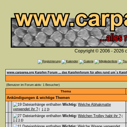
Copyright © 2006 - 2026 c
www.carparea.org Karpfen Forum ... das Karpfenforum für alles rund um`s Karp
(Benutzer im Forum aktiv: 1 Besucher)
Thema
Ankündigungen & wichtige Themen
Wichtig:
Welche Abhakmatte
verwendet ihr ?
(
1
2
3
)
Wichtig:
Welchen Trolley habt ihr ?
(
1
2
3
4
)
Wichtig:
Welche Waage verwendet