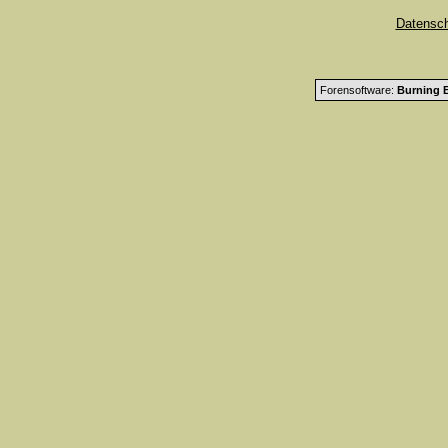
Datensc
Forensoftware:
Burning B