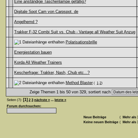
Eine anständige Taschenlampe gefällig?
Digitale Spot Cam von Carpspot. de
Angelhemd ?
Trakker F-32 Combi Suit vs. Chub - Vantage all Weather Suit Anzug
Polarisationsbrille
Energiestation bauen
Korda All Weather Trainers
Kescherfrage: Trakker, Nash, Chub etc...?
Method Blaster
(
1
2
)
Zeige Themen 1 bis 50 von 329, sortiert nach
[1]
Seiten (7):
2
3
nächste »
...
letzte »
Forum durchsuchen:
Neue Beiträge
(
Mehr als 
Keine neuen Beiträge
(
Mehr als 