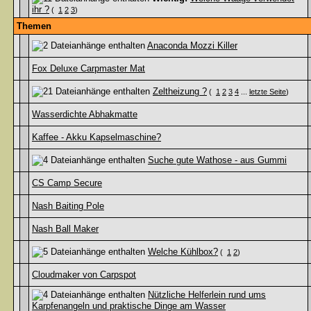
ihr ?
(
1
2
3
)
Themen
Anaconda Mozzi Killer
Fox Deluxe Carpmaster Mat
Zeltheizung ?
(
1
2
3
4
...
letzte Seite
)
Wasserdichte Abhakmatte
Kaffee - Akku Kapselmaschine?
Suche gute Wathose - aus Gummi
CS Camp Secure
Nash Baiting Pole
Nash Ball Maker
Welche Kühlbox?
(
1
2
)
Cloudmaker von Carpspot
Nützliche Helferlein rund ums
Karpfenangeln und praktische Dinge am Wasser