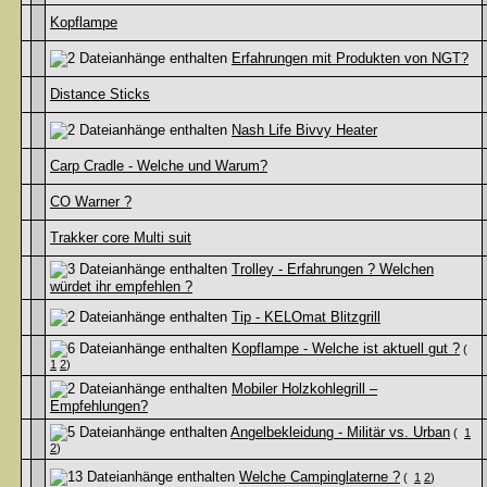
Kopflampe
Erfahrungen mit Produkten von NGT?
Distance Sticks
Nash Life Bivvy Heater
Carp Cradle - Welche und Warum?
CO Warner ?
Trakker core Multi suit
Trolley - Erfahrungen ? Welchen
würdet ihr empfehlen ?
Tip - KELOmat Blitzgrill
Kopflampe - Welche ist aktuell gut ?
(
1
2
)
Mobiler Holzkohlegrill –
Empfehlungen?
Angelbekleidung - Militär vs. Urban
(
1
2
)
Welche Campinglaterne ?
(
1
2
)