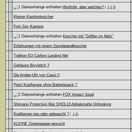
Wurfrohr, aber welches?
(
1
2
3
)
Kleiner Karpfenkescher
Fish Spy Kamera
Kescher mit "Griffen im Netz"
Erfahrungen mit einem Spundwandkescher
Trakker EQ Carbon Landing Net
Gehäuse Bivybitch ?
Die Angler-Uhr von Casio !!
Petzl Kopflampe ohne Batteriepack ?
FOX Impact Spod
Shimano Protection Mat SHOL13 Abhakmatte Unhooking
Kopflampe neu oder gebraucht ?
(
1
2
)
KLEINE Zeigerwaage gesucht