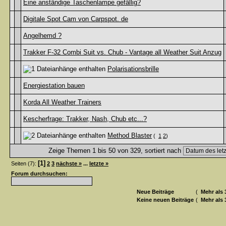
Eine anständige Taschenlampe gefällig?
Digitale Spot Cam von Carpspot. de
Angelhemd ?
Trakker F-32 Combi Suit vs. Chub - Vantage all Weather Suit Anzug
Polarisationsbrille
Energiestation bauen
Korda All Weather Trainers
Kescherfrage: Trakker, Nash, Chub etc...?
Method Blaster
(
1
2
)
Zeige Themen 1 bis 50 von 329, sortiert nach
[1]
Seiten (7):
2
3
nächste »
...
letzte »
Forum durchsuchen:
Neue Beiträge
(
Mehr als 
Keine neuen Beiträge
(
Mehr als 