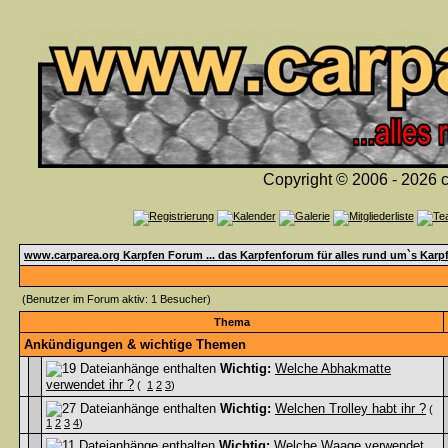
Copyright © 2006 - 2026 c
www.carparea.org Karpfen Forum ... das Karpfenforum für alles rund um`s Karp
(Benutzer im Forum aktiv: 1 Besucher)
Thema
Ankündigungen & wichtige Themen
Wichtig:
Welche Abhakmatte
verwendet ihr ?
(
1
2
3
)
Wichtig:
Welchen Trolley habt ihr ?
(
1
2
3
4
)
Wichtig:
Welche Waage verwendet