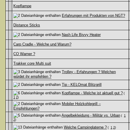
Kopflampe
Erfahrungen mit Produkten von NGT?
Distance Sticks
Nash Life Bivvy Heater
Carp Cradle - Welche und Warum?
CO Warner ?
Trakker core Multi suit
Trolley - Erfahrungen ? Welchen
würdet ihr empfehlen ?
Tip - KELOmat Blitzgrill
Kopflampe - Welche ist aktuell gut ?
(
1
2
)
Mobiler Holzkohlegrill –
Empfehlungen?
Angelbekleidung - Militär vs. Urban
(
1
2
)
Welche Campinglaterne ?
(
1
2
)