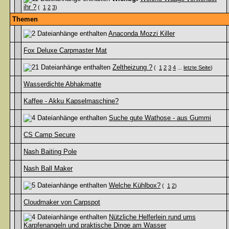
ihr ?
(
1
2
3
)
Themen
Anaconda Mozzi Killer
Fox Deluxe Carpmaster Mat
Zeltheizung ?
(
1
2
3
4
...
letzte Seite
)
Wasserdichte Abhakmatte
Kaffee - Akku Kapselmaschine?
Suche gute Wathose - aus Gummi
CS Camp Secure
Nash Baiting Pole
Nash Ball Maker
Welche Kühlbox?
(
1
2
)
Cloudmaker von Carpspot
Nützliche Helferlein rund ums
Karpfenangeln und praktische Dinge am Wasser