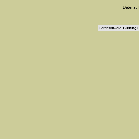
Datensc
Forensoftware:
Burning B