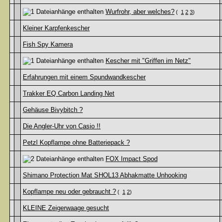
Wurfrohr, aber welches?
(
1
2
3
)
Kleiner Karpfenkescher
Fish Spy Kamera
Kescher mit "Griffen im Netz"
Erfahrungen mit einem Spundwandkescher
Trakker EQ Carbon Landing Net
Gehäuse Bivybitch ?
Die Angler-Uhr von Casio !!
Petzl Kopflampe ohne Batteriepack ?
FOX Impact Spod
Shimano Protection Mat SHOL13 Abhakmatte Unhooking
Kopflampe neu oder gebraucht ?
(
1
2
)
KLEINE Zeigerwaage gesucht