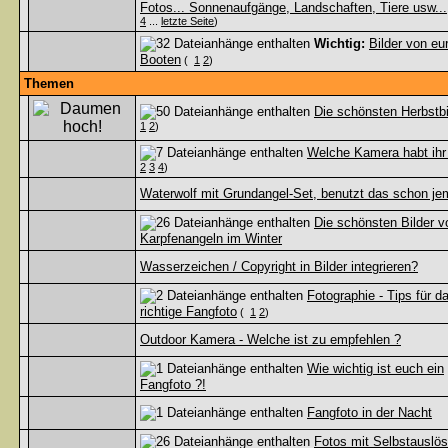
Fotos... Sonnenaufgänge, Landschaften, Tiere usw...
4
...
letzte Seite
)
Wichtig:
Bilder von eu
Booten
(
1
2
)
Themen
Die schönsten Herbstbi
1
2
)
Welche Kamera habt ihr
2
3
4
)
Waterwolf mit Grundangel-Set, benutzt das schon j
Die schönsten Bilder 
Karpfenangeln im Winter
Wasserzeichen / Copyright in Bilder integrieren?
Fotographie - Tips für d
richtige Fangfoto
(
1
2
)
Outdoor Kamera - Welche ist zu empfehlen ?
Wie wichtig ist euch ein
Fangfoto ?!
Fangfoto in der Nacht
Fotos mit Selbstauslös