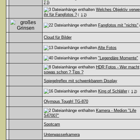
2
3
)
Welches Objektiv verwe
ihr für Fangfotos ?
(
1
2
)
Fangfotos mit "nichts"
Cloud für Bilder
Alte Fotos
"Legendäre Momente"
HDR Fotos - Wer macht
sowas schon ? Tips ?
Spiegelreflex mit schwenkbarem Display
King of Schläfer
(
1
2
)
Olympus Tough! TG-870
Kamera - Medion "Life
S47007"
Spotcam
Unterwasserkamera