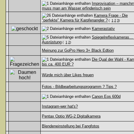
Improvisation – manchm
muss man am Wasser erfinderisch sein
Kamera Frage - Die
"perfekte" Kamera für Karpfenangler ?
(
1
2
3
)
Kamerastativ
Spiegelreflexkameras…
Ausrüstung
(
1
2
)
Meinung zur GoPro Hero 3+ Black Edtion
Die Qual der Wahl - Ka
bis ca. 400 EUR ?
Würde mich über Likes freuen
Fotos - Bildbearbeitungsprogramm ? Tips ?
Canon Eos 600d
Instagram-wer hat's?
Pentax Optio WG-2 Digitalkamera
Blendeneinstellung bei Fangfotos