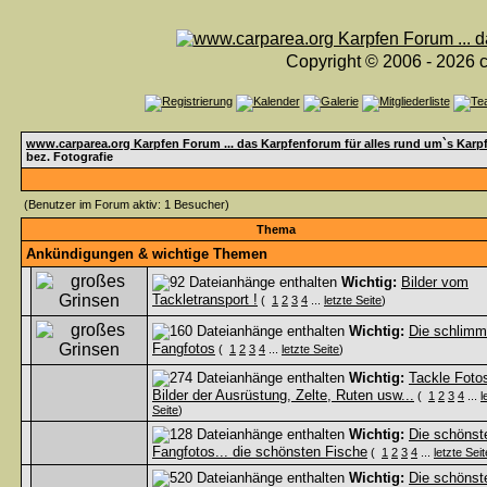
Copyright © 2006 - 2026 c
www.carparea.org Karpfen Forum ... das Karpfenforum für alles rund um`s Karp
bez. Fotografie
(Benutzer im Forum aktiv: 1 Besucher)
Thema
Ankündigungen & wichtige Themen
Wichtig:
Bilder vom
Tackletransport !
(
1
2
3
4
...
letzte Seite
)
Wichtig:
Die schlimm
Fangfotos
(
1
2
3
4
...
letzte Seite
)
Wichtig:
Tackle Fotos
Bilder der Ausrüstung, Zelte, Ruten usw...
(
1
2
3
4
...
l
Seite
)
Wichtig:
Die schönst
Fangfotos... die schönsten Fische
(
1
2
3
4
...
letzte Seit
Wichtig:
Die schönst