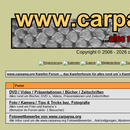
Copyright © 2006 - 2026 c
www.carparea.org Karpfen Forum ... das Karpfenforum für alles rund um`s Karp
Foren
DVD / Video / Präsentationen / Bücher / Zeitschriften
Alles rund um Bücher, DVD`s, Videos, Präsentationen und Zeitschriften
Foto / Kamera / Tips & Tricks bez. Fotografie
Alles rund um Foto und Kamera`s
(Benutzer im Forum aktiv: 1 Besucher)
Fotowettbewerbe von www.carparea.org
Alle Infos rund um die www.carparea.org Fotowettbewerbe... Ankündigungen, Abstim