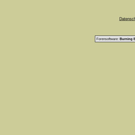
Datensc
Forensoftware:
Burning B