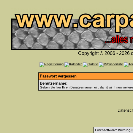
Copyright © 2006 - 2026 c
Passwort vergessen
Benutzername:
Geben Sie hier Ihren Benutzernamen ein, damit wir Ihnen weiter
Datensc
Forensoftware:
Burning B