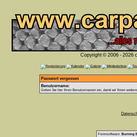
Copyright © 2006 - 2026 c
Passwort vergessen
Benutzername:
Geben Sie hier Ihren Benutzernamen ein, damit wir Ihnen weiter
Datensc
Forensoftware:
Burning B