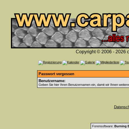
Copyright © 2006 - 2026 c
Passwort vergessen
Benutzername:
Geben Sie hier Ihren Benutzernamen ein, damit wir Ihnen weiter
Datensc
Forensoftware:
Burning B