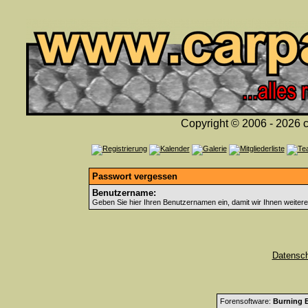
Copyright © 2006 - 2026 c
Passwort vergessen
Benutzername:
Geben Sie hier Ihren Benutzernamen ein, damit wir Ihnen weiter
Datensc
Forensoftware:
Burning B