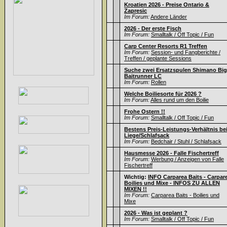
Kroatien 2026 - Preise Ontario &
Zapresic
Im Forum:
Andere Länder
2026 - Der erste Fisch
Im Forum:
Smalltalk / Off Topic / Fun
Carp Center Resorts R1 Treffen
Im Forum:
Session- und Fangberichte /
Treffen / geplante Sessions
Suche zwei Ersatzspulen Shimano Big
Baitrunner LC
Im Forum:
Rollen
Welche Boiliesorte für 2026 ?
Im Forum:
Alles rund um den Boilie
Frohe Ostern !!
Im Forum:
Smalltalk / Off Topic / Fun
Bestens Preis-Leistungs-Verhältnis be
Liege/Schlafsack
Im Forum:
Bedchair / Stuhl / Schlafsack
Hausmesse 2026 - Falle Fischertreff
Im Forum:
Werbung / Anzeigen von Falle
Fischertreff
Wichtig:
INFO Carparea Baits - Carpar
Boilies und Mixe - INFOS ZU ALLEN
MIXEN !!
Im Forum:
Carparea Baits - Boilies und
Mixe
2026 - Was ist geplant ?
Im Forum:
Smalltalk / Off Topic / Fun