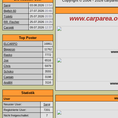
Copyright © 2004 - 2026 carparea
Sargi
03.08.2026
13:54
Bigfish 60
27.07.2026
20:46
Tüdelü
25.07.2026
20:55
www.carparea.or
RR_Fischer
25.07.2026
19:26
Caropitt
09.07.2026
12:37
Top Poster
ELCARPO
16861
Biggeron
11762
www
Rasko
7772
Joe
6516
Chris
5979
Schoko
3555
Captain
3198
Andi84
3116
www.f
Statistik
ww
User
Neuster User:
Sargi
Registrierte User:
7201
Nicht freigeschaltet:
7