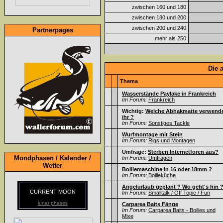
zwischen 160 und 180
zwischen 180 und 200
zwischen 200 und 240
Partnerpages
mehr als 250
Die 
Thema
Wasserstände Paylake in Frankreich
Im Forum:
Frankreich
Wichtig:
Welche Abhakmatte verwend
ihr ?
Im Forum:
Sonstiges Tackle
Wurfmontage mit Stein
Im Forum:
Rigs und Montagen
Umfrage:
Sterben Internetforen aus?
Mondphasen / Kalender /
Im Forum:
Umfragen
Wetter
Boiliemaschine in 16 oder 18mm ?
Im Forum:
Boilieküche
Angelurlaub geplant ? Wo geht's hin 
CURRENT MOON
Im Forum:
Smalltalk / Off Topic / Fun
lunar phases
Carparea Baits Fänge
Im Forum:
Carparea Baits - Boilies und
Mixe