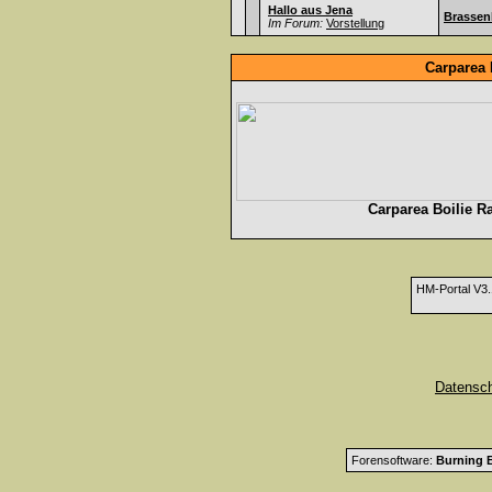
Hallo aus Jena
Brassen
Im Forum:
Vorstellung
Carparea 
Carparea Boilie R
HM-Portal V3
Datensc
Forensoftware:
Burning B