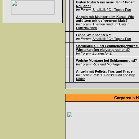
Guten Rutsch ins neue Jahr ! Prosit
Neujahr !
Im Forum:
Smalltalk / Off Topic / Fun
Angeln mit Maiskette im Kanal- Wie
anfüttern mit gefrorenem Mais?
Im Forum:
Themen rund um Baits /
Futtertaktiken
Frohe Weihnachten !!
Im Forum:
Smalltalk / Off Topic / Fun
Spekulatius- und Lebkuchengewürz f
Winterkarpfen vielversprechend?
Im Forum:
Zutaten A - Z
Welche Montage bei Schlammgrund?
Im Forum:
Rigs und Montagen
Angeln mit Pellets, Tips und Fragen
Im Forum:
Pellets, Partikel und sonstige
Köder
Carparea`s H