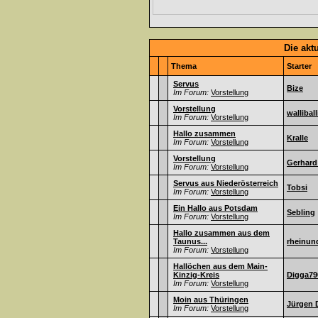
Die akt
Thema
Starter
Servus
Bize
Im Forum:
Vorstellung
Vorstellung
walliball
Im Forum:
Vorstellung
Hallo zusammen
Kralle
Im Forum:
Vorstellung
Vorstellung
Gerhard
Im Forum:
Vorstellung
Servus aus Niederösterreich
Tobsi
Im Forum:
Vorstellung
Ein Hallo aus Potsdam
Sebling
Im Forum:
Vorstellung
Hallo zusammen aus dem
Taunus...
rheinun
Im Forum:
Vorstellung
Hallöchen aus dem Main-
Kinzig-Kreis
Digga79
Im Forum:
Vorstellung
Moin aus Thüringen
Jürgen 
Im Forum:
Vorstellung