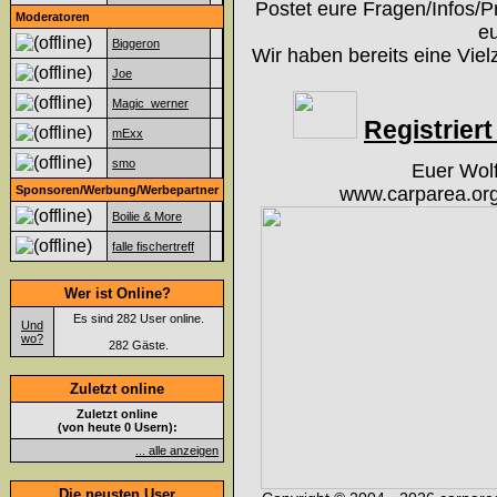
Postet eure Fragen/Infos/P
Moderatoren
eu
Biggeron
Wir haben bereits eine Viel
Joe
Magic_werner
Registriert 
mExx
smo
Euer Wol
Sponsoren/Werbung/Werbepartner
www.carparea.org
Boilie & More
falle fischertreff
Wer ist Online?
Es sind 282 User online.
Und
wo?
282 Gäste.
Zuletzt online
Zuletzt online
(von heute 0 Usern):
... alle anzeigen
Die neusten User