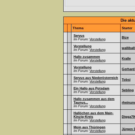
Die akt
Thema
Starter
Servus
Bize
Im Forum:
Vorstellung
Vorstellung
walliball
Im Forum:
Vorstellung
Hallo zusammen
Kralle
Im Forum:
Vorstellung
Vorstellung
Gerhard
Im Forum:
Vorstellung
Servus aus Niederösterreich
Tobsi
Im Forum:
Vorstellung
Ein Hallo aus Potsdam
Sebling
Im Forum:
Vorstellung
Hallo zusammen aus dem
Taunus...
rheinun
Im Forum:
Vorstellung
Hallöchen aus dem Main-
Kinzig-Kreis
Digga79
Im Forum:
Vorstellung
Moin aus Thüringen
Jürgen 
Im Forum:
Vorstellung