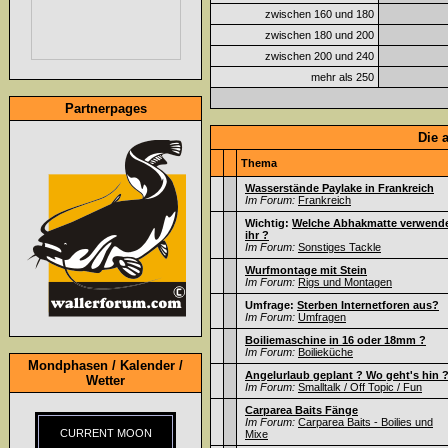
zwischen 160 und 180
zwischen 180 und 200
zwischen 200 und 240
mehr als 250
Partnerpages
Die 
Thema
Wasserstände Paylake in Frankreich
Im Forum:
Frankreich
Wichtig:
Welche Abhakmatte verwend
ihr ?
Im Forum:
Sonstiges Tackle
Wurfmontage mit Stein
Im Forum:
Rigs und Montagen
Umfrage:
Sterben Internetforen aus?
Im Forum:
Umfragen
Boiliemaschine in 16 oder 18mm ?
Im Forum:
Boilieküche
Mondphasen / Kalender /
Angelurlaub geplant ? Wo geht's hin 
Wetter
Im Forum:
Smalltalk / Off Topic / Fun
Carparea Baits Fänge
Im Forum:
Carparea Baits - Boilies und
CURRENT MOON
Mixe