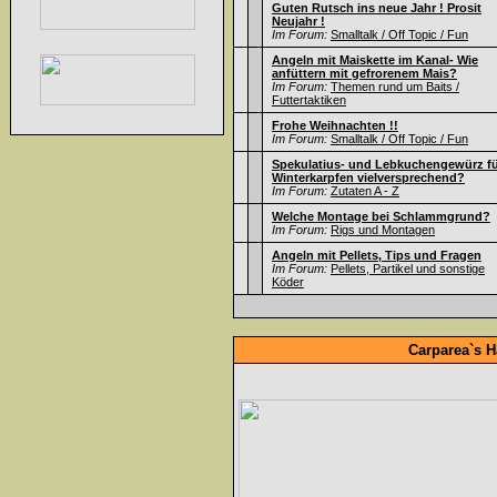
Guten Rutsch ins neue Jahr ! Prosit
Neujahr !
Im Forum:
Smalltalk / Off Topic / Fun
Angeln mit Maiskette im Kanal- Wie
anfüttern mit gefrorenem Mais?
Im Forum:
Themen rund um Baits /
Futtertaktiken
Frohe Weihnachten !!
Im Forum:
Smalltalk / Off Topic / Fun
Spekulatius- und Lebkuchengewürz f
Winterkarpfen vielversprechend?
Im Forum:
Zutaten A - Z
Welche Montage bei Schlammgrund?
Im Forum:
Rigs und Montagen
Angeln mit Pellets, Tips und Fragen
Im Forum:
Pellets, Partikel und sonstige
Köder
Carparea`s H