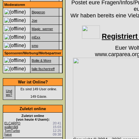
Postet eure Fragen/Infos/P
Moderatoren
eu
Biggeron
Wir haben bereits eine Viel
Joe
Magic_werner
Registriert 
mExx
smo
Euer Wol
Sponsoren/Werbung/Werbepartner
www.carparea.org
Boilie & More
falle fischertreff
Wer ist Online?
Es sind 149 User online.
Und
wo?
149 Gäste.
Zuletzt online
Zuletzt online
(von heute 4 Usern):
ELCARPO
20:41
wallerdidi
15:03
TomTurbo
12:25
hase
09:38