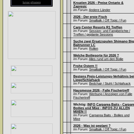
lunar phases
Kroatien 2026 - Preise Ontario &
Zapresic
Im Forum:
Andere Länder
2026 - Der erste Fisch
Im Forum:
Smalltalk / Off Topic / Fun
Carp Center Resorts R1 Treffen
Im Forum:
Session- und Fangberichte /
Treffen / geplante Sessions
Suche zwei Ersatzspulen Shimano Big
Baitrunner LC
Im Forum:
Rollen
Welche Boiliesorte für 2026 ?
Im Forum:
Alles rund um den Boilie
Frohe Ostern !!
Im Forum:
Smalltalk / Off Topic / Fun
Bestens Preis-Leistungs-Verhältnis be
Liege/Schlafsack
Im Forum:
Bedchair / Stuhl / Schlafsack
Hausmesse 2026 - Falle Fischertreff
Im Forum:
Werbung / Anzeigen von Falle
Fischertreff
Wichtig:
INFO Carparea Baits - Carpar
Boilies und Mixe - INFOS ZU ALLEN
MIXEN !!
Im Forum:
Carparea Baits - Boilies und
Mixe
2026 - Was ist geplant ?
Im Forum:
Smalltalk / Off Topic / Fun