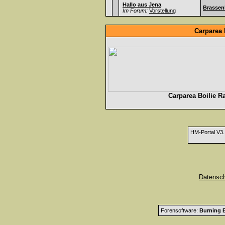
Hallo aus Jena
Brassen
Im Forum:
Vorstellung
Carparea 
Carparea Boilie R
HM-Portal V3
Datensc
Forensoftware:
Burning B