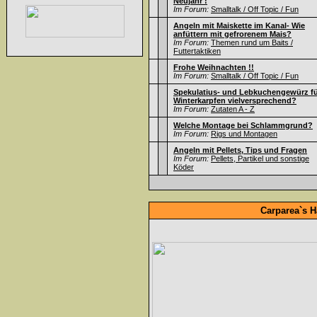
Neujahr !
Im Forum:
Smalltalk / Off Topic / Fun
Angeln mit Maiskette im Kanal- Wie
anfüttern mit gefrorenem Mais?
Im Forum:
Themen rund um Baits /
Futtertaktiken
Frohe Weihnachten !!
Im Forum:
Smalltalk / Off Topic / Fun
Spekulatius- und Lebkuchengewürz f
Winterkarpfen vielversprechend?
Im Forum:
Zutaten A - Z
Welche Montage bei Schlammgrund?
Im Forum:
Rigs und Montagen
Angeln mit Pellets, Tips und Fragen
Im Forum:
Pellets, Partikel und sonstige
Köder
Carparea`s H