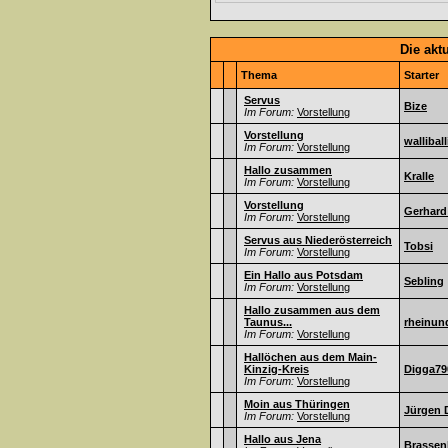
Die akt
Thema
Starter
Servus
Bize
Im Forum:
Vorstellung
Vorstellung
walliball
Im Forum:
Vorstellung
Hallo zusammen
Kralle
Im Forum:
Vorstellung
Vorstellung
Gerhard
Im Forum:
Vorstellung
Servus aus Niederösterreich
Tobsi
Im Forum:
Vorstellung
Ein Hallo aus Potsdam
Sebling
Im Forum:
Vorstellung
Hallo zusammen aus dem
Taunus...
rheinun
Im Forum:
Vorstellung
Hallöchen aus dem Main-
Kinzig-Kreis
Digga79
Im Forum:
Vorstellung
Moin aus Thüringen
Jürgen 
Im Forum:
Vorstellung
Hallo aus Jena
Brassen