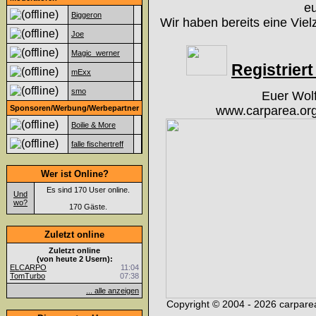
eu
Biggeron
Wir haben bereits eine Viel
Joe
Magic_werner
Registriert 
mExx
smo
Euer Wol
Sponsoren/Werbung/Werbepartner
www.carparea.org
Boilie & More
falle fischertreff
Wer ist Online?
Es sind 170 User online.
Und
wo?
170 Gäste.
Zuletzt online
Zuletzt online
(von heute 2 Usern):
ELCARPO
11:04
TomTurbo
07:38
... alle anzeigen
Copyright © 2004 - 2026 carparea