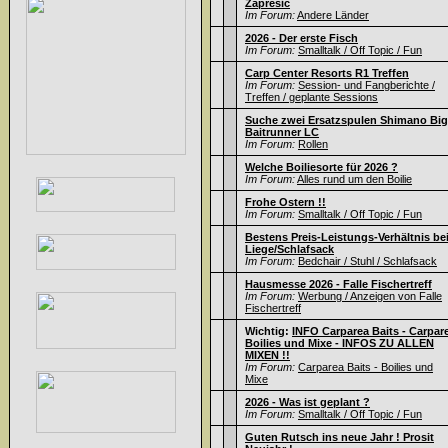
Zapresic
Im Forum:
Andere Länder
2026 - Der erste Fisch
Im Forum:
Smalltalk / Off Topic / Fun
Carp Center Resorts R1 Treffen
Im Forum:
Session- und Fangberichte /
Treffen / geplante Sessions
Suche zwei Ersatzspulen Shimano Big
Baitrunner LC
Im Forum:
Rollen
Welche Boiliesorte für 2026 ?
Im Forum:
Alles rund um den Boilie
Frohe Ostern !!
Im Forum:
Smalltalk / Off Topic / Fun
Bestens Preis-Leistungs-Verhältnis be
Liege/Schlafsack
Im Forum:
Bedchair / Stuhl / Schlafsack
Hausmesse 2026 - Falle Fischertreff
Im Forum:
Werbung / Anzeigen von Falle
Fischertreff
Wichtig:
INFO Carparea Baits - Carpar
Boilies und Mixe - INFOS ZU ALLEN
MIXEN !!
Im Forum:
Carparea Baits - Boilies und
Mixe
2026 - Was ist geplant ?
Im Forum:
Smalltalk / Off Topic / Fun
Guten Rutsch ins neue Jahr ! Prosit