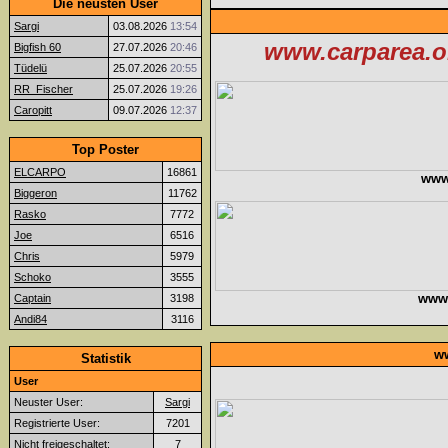
Die neusten User
Sargi
03.08.2026
13:54
www.carparea.or
Bigfish 60
27.07.2026
20:46
Tüdelü
25.07.2026
20:55
RR_Fischer
25.07.2026
19:26
Caropitt
09.07.2026
12:37
Top Poster
ELCARPO
16861
www
Biggeron
11762
Rasko
7772
Joe
6516
Chris
5979
Schoko
3555
www.f
Captain
3198
Andi84
3116
ww
Statistik
User
Neuster User:
Sargi
Registrierte User:
7201
Nicht freigeschaltet:
7