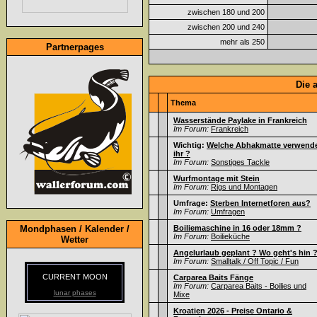
zwischen 180 und 200
zwischen 200 und 240
mehr als 250
Partnerpages
Die 
Thema
Wasserstände Paylake in Frankreich
Im Forum:
Frankreich
Wichtig:
Welche Abhakmatte verwend
ihr ?
Im Forum:
Sonstiges Tackle
Wurfmontage mit Stein
Im Forum:
Rigs und Montagen
Umfrage:
Sterben Internetforen aus?
Im Forum:
Umfragen
Mondphasen / Kalender /
Boiliemaschine in 16 oder 18mm ?
Im Forum:
Boilieküche
Wetter
Angelurlaub geplant ? Wo geht's hin 
Im Forum:
Smalltalk / Off Topic / Fun
CURRENT MOON
Carparea Baits Fänge
Im Forum:
Carparea Baits - Boilies und
lunar phases
Mixe
Kroatien 2026 - Preise Ontario &