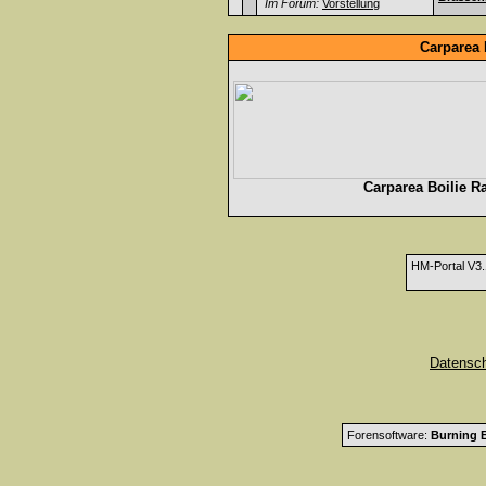
Im Forum:
Vorstellung
Carparea 
Carparea Boilie R
HM-Portal V3
Datensc
Forensoftware:
Burning B