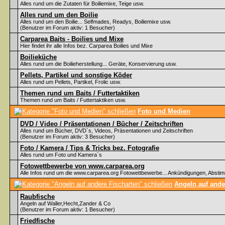
Alles rund um die Zutaten für Boiliemixe, Teige usw.
Alles rund um den Boilie
Alles rund um den Boilie... Selfmades, Readys, Boiliemixe usw.
(Benutzer im Forum aktiv: 1 Besucher)
Carparea Baits - Boilies und Mixe
Hier findet ihr alle Infos bez. Carparea Boilies und Mixe
Boilieküche
Alles rund um die Boilieherstellung... Geräte, Konservierung usw.
Pellets, Partikel und sonstige Köder
Alles rund um Pellets, Partikel, Frolic usw.
Themen rund um Baits / Futtertaktiken
Themen rund um Baits / Futtertaktiken usw.
Foto und Medien
DVD / Video / Präsentationen / Bücher / Zeitschriften
Alles rund um Bücher, DVD`s, Videos, Präsentationen und Zeitschriften
(Benutzer im Forum aktiv: 3 Besucher)
Foto / Kamera / Tips & Tricks bez. Fotografie
Alles rund um Foto und Kamera`s
Fotowettbewerbe von www.carparea.org
Alle Infos rund um die www.carparea.org Fotowettbewerbe... Ankündigungen, Abst
Angeln auf ande
Raubfische
Angeln auf Waller,Hecht,Zander & Co
(Benutzer im Forum aktiv: 1 Besucher)
Friedfische