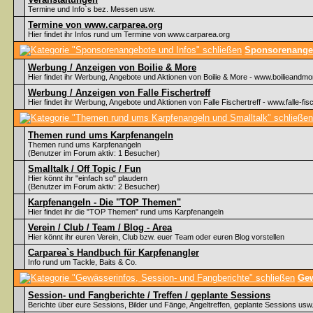
Termine und Info`s bez. Messen usw.
Termine von www.carparea.org
Hier findet ihr Infos rund um Termine von www.carparea.org
Sponsorenangeb
Werbung / Anzeigen von Boilie & More
Hier findet ihr Werbung, Angebote und Aktionen von Boilie & More - www.boilieandmo
Werbung / Anzeigen von Falle Fischertreff
Hier findet ihr Werbung, Angebote und Aktionen von Falle Fischertreff - www.falle-fisc
Themen rund ums Karpfenangeln
Themen rund ums Karpfenangeln
(Benutzer im Forum aktiv: 1 Besucher)
Smalltalk / Off Topic / Fun
Hier könnt ihr "einfach so" plaudern
(Benutzer im Forum aktiv: 2 Besucher)
Karpfenangeln - Die "TOP Themen"
Hier findet ihr die "TOP Themen" rund ums Karpfenangeln
Verein / Club / Team / Blog - Area
Hier könnt ihr euren Verein, Club bzw. euer Team oder euren Blog vorstellen
Carparea`s Handbuch für Karpfenangler
Info rund um Tackle, Baits & Co.
Gew
Session- und Fangberichte / Treffen / geplante Sessions
Berichte über eure Sessions, Bilder und Fänge, Angeltreffen, geplante Sessions usw