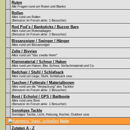
Ruten
Alle Fragen rund um Ruten und Blanks
Rollen
Alles rund um Rollen
(Benutzer im Forum aktiv: 1 Besucher)
Rod Pod`s / Banksticks / Buzzer Bars
Alles rund um Rutenablagen
(Benutzer im Forum aktiv: 2 Besucher)
Bissanzeiger / Swinger / Hänger
Alles rund um Bissanzeiger
Zelte / Bivvies
Alles rund um "das zweite Heim"
Kleinmaterial / Schnur / Haken
Alles rund um Haken, Blei, Schnur, Vorfachmaterial und Co.
Bedchair / Stuhl / Schlafsack
Alles rund um Liege, Stuhl, Schlafsack usw.
Taschen / Futterale / Materialboxen
Alles rund um die "Verpackung" des Tackles
(Benutzer im Forum aktiv: 1 Besucher)
Boot / Echolot / GPS / Baitboote
Alles rund ums Boot
(Benutzer im Forum aktiv: 1 Besucher)
Sonstiges Tackle
Sonstiges Tackle, Licht, Heizung, Kocher, Outdoor usw.
Baits
Zutaten A - Z