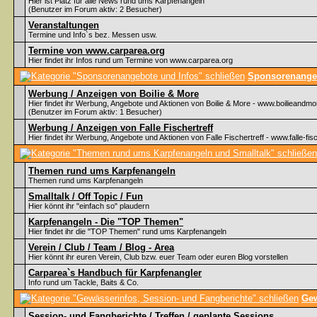
Hier ist Platz für alle News rund ums Karpfenangeln
(Benutzer im Forum aktiv: 2 Besucher)
Veranstaltungen
Termine und Info`s bez. Messen usw.
Termine von www.carparea.org
Hier findet ihr Infos rund um Termine von www.carparea.org
Sponsorenangeb
Werbung / Anzeigen von Boilie & More
Hier findet ihr Werbung, Angebote und Aktionen von Boilie & More - www.boilieandmo
(Benutzer im Forum aktiv: 1 Besucher)
Werbung / Anzeigen von Falle Fischertreff
Hier findet ihr Werbung, Angebote und Aktionen von Falle Fischertreff - www.falle-fisc
Themen rund ums Karpfenangeln
Themen rund ums Karpfenangeln
Smalltalk / Off Topic / Fun
Hier könnt ihr "einfach so" plaudern
Karpfenangeln - Die "TOP Themen"
Hier findet ihr die "TOP Themen" rund ums Karpfenangeln
Verein / Club / Team / Blog - Area
Hier könnt ihr euren Verein, Club bzw. euer Team oder euren Blog vorstellen
Carparea`s Handbuch für Karpfenangler
Info rund um Tackle, Baits & Co.
Gew
Session- und Fangberichte / Treffen / geplante Sessions