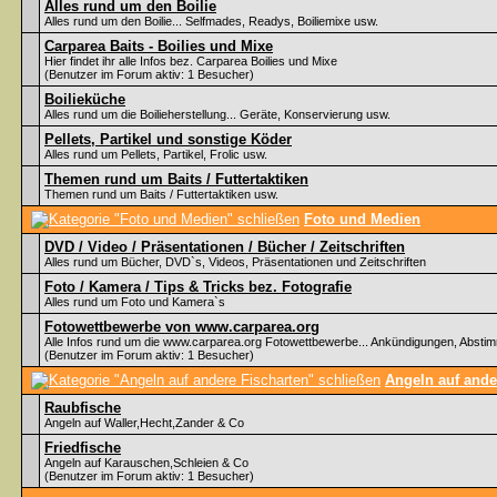
Alles rund um den Boilie
Alles rund um den Boilie... Selfmades, Readys, Boiliemixe usw.
Carparea Baits - Boilies und Mixe
Hier findet ihr alle Infos bez. Carparea Boilies und Mixe
(Benutzer im Forum aktiv: 1 Besucher)
Boilieküche
Alles rund um die Boilieherstellung... Geräte, Konservierung usw.
Pellets, Partikel und sonstige Köder
Alles rund um Pellets, Partikel, Frolic usw.
Themen rund um Baits / Futtertaktiken
Themen rund um Baits / Futtertaktiken usw.
Foto und Medien
DVD / Video / Präsentationen / Bücher / Zeitschriften
Alles rund um Bücher, DVD`s, Videos, Präsentationen und Zeitschriften
Foto / Kamera / Tips & Tricks bez. Fotografie
Alles rund um Foto und Kamera`s
Fotowettbewerbe von www.carparea.org
Alle Infos rund um die www.carparea.org Fotowettbewerbe... Ankündigungen, Abst
(Benutzer im Forum aktiv: 1 Besucher)
Angeln auf ande
Raubfische
Angeln auf Waller,Hecht,Zander & Co
Friedfische
Angeln auf Karauschen,Schleien & Co
(Benutzer im Forum aktiv: 1 Besucher)