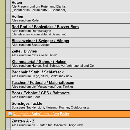
Ruten
Alle Fragen rund um Ruten und Blanks
(Benutzer im Forum aktiv: 1 Besucher)
Rollen
Alles rund um Rollen
Rod Pod`s / Banksticks / Buzzer Bars
Alles rund um Rutenablagen
(Benutzer im Forum aktiv: 4 Besucher)
Bissanzeiger / Swinger / Hänger
Alles rund um Bissanzeiger
Zelte / Bivvies
Alles rund um "das zweite Heim"
Kleinmaterial / Schnur / Haken
Alles rund um Haken, Blei, Schnur, Vorfachmaterial und Co.
Bedchair / Stuhl / Schlafsack
Alles rund um Liege, Stuhl, Schlafsack usw.
Taschen / Futterale / Materialboxen
Alles rund um die "Verpackung" des Tackles
Boot / Echolot / GPS / Baitboote
Alles rund ums Boot
Sonstiges Tackle
Sonstiges Tackle, Licht, Heizung, Kocher, Outdoor usw.
Baits
Zutaten A - Z
Alles rund um die Zutaten für Boiliemixe, Teige usw.