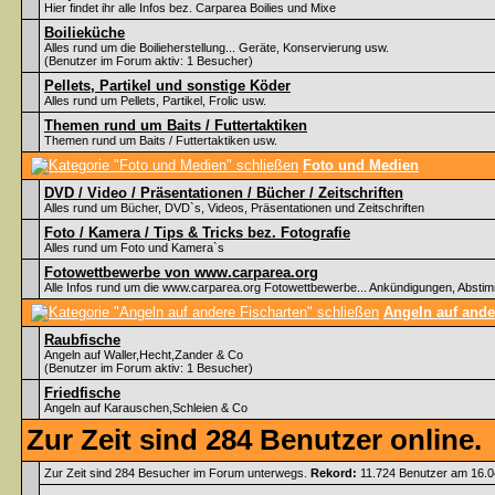
Hier findet ihr alle Infos bez. Carparea Boilies und Mixe
Boilieküche
Alles rund um die Boilieherstellung... Geräte, Konservierung usw.
(Benutzer im Forum aktiv: 1 Besucher)
Pellets, Partikel und sonstige Köder
Alles rund um Pellets, Partikel, Frolic usw.
Themen rund um Baits / Futtertaktiken
Themen rund um Baits / Futtertaktiken usw.
Foto und Medien
DVD / Video / Präsentationen / Bücher / Zeitschriften
Alles rund um Bücher, DVD`s, Videos, Präsentationen und Zeitschriften
Foto / Kamera / Tips & Tricks bez. Fotografie
Alles rund um Foto und Kamera`s
Fotowettbewerbe von www.carparea.org
Alle Infos rund um die www.carparea.org Fotowettbewerbe... Ankündigungen, Abst
Angeln auf ande
Raubfische
Angeln auf Waller,Hecht,Zander & Co
(Benutzer im Forum aktiv: 1 Besucher)
Friedfische
Angeln auf Karauschen,Schleien & Co
Zur Zeit sind 284 Benutzer online.
Zur Zeit sind 284 Besucher im Forum unterwegs.
Rekord:
11.724 Benutzer am 16.