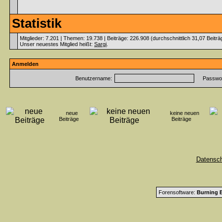
Statistik
Mitglieder: 7.201 | Themen: 19.738 | Beiträge: 226.908 (durchschnittlich 31,07 Beitr
Unser neuestes Mitglied heißt:
Sargi
.
Anmelden
Benutzername:
Passwor
neue
keine neuen
Beiträge
Beiträge
Datensc
Forensoftware:
Burning B