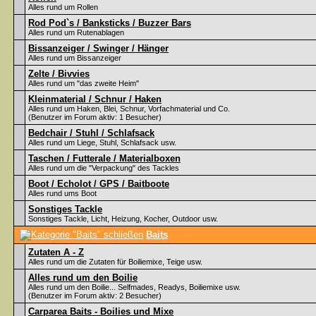
Alles rund um Rollen
Rod Pod`s / Banksticks / Buzzer Bars
Alles rund um Rutenablagen
Bissanzeiger / Swinger / Hänger
Alles rund um Bissanzeiger
Zelte / Bivvies
Alles rund um "das zweite Heim"
Kleinmaterial / Schnur / Haken
Alles rund um Haken, Blei, Schnur, Vorfachmaterial und Co.
(Benutzer im Forum aktiv: 1 Besucher)
Bedchair / Stuhl / Schlafsack
Alles rund um Liege, Stuhl, Schlafsack usw.
Taschen / Futterale / Materialboxen
Alles rund um die "Verpackung" des Tackles
Boot / Echolot / GPS / Baitboote
Alles rund ums Boot
Sonstiges Tackle
Sonstiges Tackle, Licht, Heizung, Kocher, Outdoor usw.
Baits
Zutaten A - Z
Alles rund um die Zutaten für Boiliemixe, Teige usw.
Alles rund um den Boilie
Alles rund um den Boilie... Selfmades, Readys, Boiliemixe usw.
(Benutzer im Forum aktiv: 2 Besucher)
Carparea Baits - Boilies und Mixe