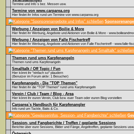
Termine und Info`s bez. Messen usw.
Termine von www.carparea.org
Hier findet ihr Infos rund um Termine von www.carparea.org
Sponsorenangeb
Werbung / Anzeigen von Boilie & More
Hier findet ihr Werbung, Angebote und Aktionen von Boilie & More - www.boilieandmo
Werbung / Anzeigen von Falle Fischertreff
Hier findet ihr Werbung, Angebote und Aktionen von Falle Fischertreff - www.falle-fisc
Themen rund ums Karpfenangeln
Themen rund ums Karpfenangeln
Smalltalk / Off Topic / Fun
Hier könnt ihr "einfach so" plaudern
(Benutzer im Forum aktiv: 1 Besucher)
Karpfenangeln - Die "TOP Themen"
Hier findet ihr die "TOP Themen" rund ums Karpfenangeln
Verein / Club / Team / Blog - Area
Hier könnt ihr euren Verein, Club bzw. euer Team oder euren Blog vorstellen
Carparea`s Handbuch für Karpfenangler
Info rund um Tackle, Baits & Co.
Gew
Session- und Fangberichte / Treffen / geplante Sessions
Berichte über eure Sessions, Bilder und Fänge, Angeltreffen, geplante Sessions usw
Österreich