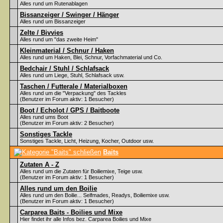
Alles rund um Rutenablagen
Bissanzeiger / Swinger / Hänger
Alles rund um Bissanzeiger
Zelte / Bivvies
Alles rund um "das zweite Heim"
Kleinmaterial / Schnur / Haken
Alles rund um Haken, Blei, Schnur, Vorfachmaterial und Co.
Bedchair / Stuhl / Schlafsack
Alles rund um Liege, Stuhl, Schlafsack usw.
Taschen / Futterale / Materialboxen
Alles rund um die "Verpackung" des Tackles
(Benutzer im Forum aktiv: 1 Besucher)
Boot / Echolot / GPS / Baitboote
Alles rund ums Boot
(Benutzer im Forum aktiv: 2 Besucher)
Sonstiges Tackle
Sonstiges Tackle, Licht, Heizung, Kocher, Outdoor usw.
Baits
Zutaten A - Z
Alles rund um die Zutaten für Boiliemixe, Teige usw.
(Benutzer im Forum aktiv: 1 Besucher)
Alles rund um den Boilie
Alles rund um den Boilie... Selfmades, Readys, Boiliemixe usw.
(Benutzer im Forum aktiv: 1 Besucher)
Carparea Baits - Boilies und Mixe
Hier findet ihr alle Infos bez. Carparea Boilies und Mixe