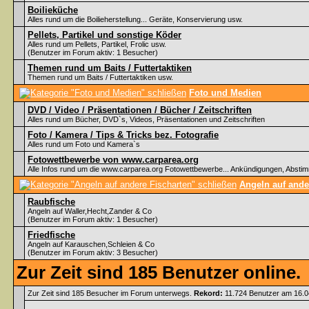
Boilieküche
Alles rund um die Boilieherstellung... Geräte, Konservierung usw.
Pellets, Partikel und sonstige Köder
Alles rund um Pellets, Partikel, Frolic usw.
(Benutzer im Forum aktiv: 1 Besucher)
Themen rund um Baits / Futtertaktiken
Themen rund um Baits / Futtertaktiken usw.
Foto und Medien
DVD / Video / Präsentationen / Bücher / Zeitschriften
Alles rund um Bücher, DVD`s, Videos, Präsentationen und Zeitschriften
Foto / Kamera / Tips & Tricks bez. Fotografie
Alles rund um Foto und Kamera`s
Fotowettbewerbe von www.carparea.org
Alle Infos rund um die www.carparea.org Fotowettbewerbe... Ankündigungen, Abst
Angeln auf ande
Raubfische
Angeln auf Waller,Hecht,Zander & Co
(Benutzer im Forum aktiv: 1 Besucher)
Friedfische
Angeln auf Karauschen,Schleien & Co
(Benutzer im Forum aktiv: 3 Besucher)
Zur Zeit sind 185 Benutzer online.
Zur Zeit sind 185 Besucher im Forum unterwegs.
Rekord:
11.724 Benutzer am 16.