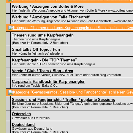
Werbung / Anzeigen von Boilie & More
Hier findet ihr Werbung, Angebote und Aktionen von Boilie & More - www.boilieandmo
Werbung / Anzeigen von Falle Fischertreff
Hier findet ihr Werbung, Angebote und Aktionen von Falle Fischertreff - www.falle-fisc
Themen rund ums Karpfenangeln
Themen rund ums Karpfenangeln
(Benutzer im Forum aktiv: 2 Besucher)
Smalltalk / Off Topic / Fun
Hier könnt ihr "einfach so" plaudern
Karpfenangeln - Die "TOP Themen"
Hier findet ihr die "TOP Themen" rund ums Karpfenangeln
Verein / Club / Team / Blog - Area
Hier könnt ihr euren Verein, Club bzw. euer Team oder euren Blog vorstellen
Carparea`s Handbuch für Karpfenangler
Info rund um Tackle, Baits & Co.
Gew
Session- und Fangberichte / Treffen / geplante Sessions
Berichte über eure Sessions, Bilder und Fänge, Angeltreffen, geplante Sessions usw
(Benutzer im Forum aktiv: 1 Besucher)
Österreich
Gewässer aus Österreich
Deutschland
Gewässer aus Deutschland
(Benutzer im Forum aktiv: 1 Besucher)