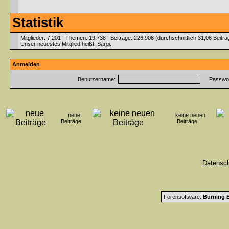
Statistik
Mitglieder: 7.201 | Themen: 19.738 | Beiträge: 226.908 (durchschnittlich 31,06 Beitr
Unser neuestes Mitglied heißt:
Sargi
.
Anmelden
Benutzername:
Passwor
neue
keine neuen
Beiträge
Beiträge
Datensc
Forensoftware:
Burning B