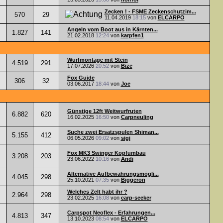
Zecken ! - FSME Zeckenschutzim...
570
29
11.04.2019
18:15
von
ELCARPO
Angeln vom Boot aus in Kärnten...
1.827
141
21.02.2018
12:24
von
karpfen1
Wurfmontage mit Stein
4.519
291
17.07.2026
20:52
von
Bize
Fox Guide
306
32
03.06.2017
18:44
von
Joe
Günstige 12ft Weitwurfruten
6.882
620
16.02.2025
16:50
von
Carpneuling
Suche zwei Ersatzspulen Shiman...
5.155
412
06.05.2026
09:02
von
sigi
Fox MK3 Swinger Kopfumbau
3.208
203
23.06.2022
10:16
von
Andi
Alternative Aufbewahrungsmögli...
4.045
298
25.10.2021
07:35
von
Biggeron
Welches Zelt habt ihr ?
2.964
298
23.02.2025
16:08
von
carp-seeker
Carpspot Neoflex - Erfahrungen...
4.813
347
13.10.2023
08:54
von
ELCARPO