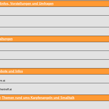
infos, Vorstellungen und Umfragen
altungen
bote und Infos
re.at
hertreff.at
Themen rund ums Karpfenangeln und Smalltalk