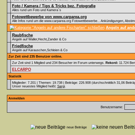
Foto / Kamera / Tips & Tricks bez. Fotografie
Alles rund um Foto und Kamera`s
Fotowettbewerbe von www.carparea.org
Alle Infos rund um die www.carparea.org Fotowettbewerbe... Ankündigungen, Abst
Angeln auf ande
Raubfische
Angeln auf Waller,Hecht,Zander & Co
Friedfische
Angeln auf Karauschen,Schleien & Co
Zur Zeit sind 235 Benutzer online.
Zur Zeit sind 1 Mitglied und 234 Besucher im Forum unterwegs.
Rekord:
11.724 Ben
ELCARPO
Statistik
Mitglieder: 7.201 | Themen: 19.738 | Beiträge: 226.908 (durchschnittlich 31,06 Beiträ
Unser neuestes Mitglied heißt:
Sargi
.
Anmelden
Benutzername:
neue Beiträge