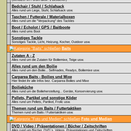
Bedchair / Stuhl / Schlafsack
Alles rund um Liege, Stuhl, Schlafsack usw.
Taschen / Futterale / Materialboxen
Alles rund um die "Verpackung" des Tackles
Boot / Echolot / GPS / Baitboote
Alles rund ums Boot
Sonstiges Tackle
Sonstiges Tackle, Licht, Heizung, Kocher, Outdoor usw.
Baits
Zutaten A - Z
Alles rund um die Zutaten für Boiliemixe, Teige usw.
Alles rund um den Boilie
Alles rund um den Boilie... Selfmades, Readys, Boiliemixe usw.
Carparea Baits - Boilies und Mixe
Hier findet ihr alle Infos bez. Carparea Boilies und Mixe
Boilieküche
Alles rund um die Boilieherstellung... Geräte, Konservierung usw.
Pellets, Partikel und sonstige Köder
Alles rund um Pellets, Partikel, Frolic usw.
Themen rund um Baits / Futtertaktiken
Themen rund um Baits / Futtertaktiken usw.
Foto und Medien
DVD / Video / Präsentationen / Bücher / Zeitschriften
Alles rund um Bücher, DVD`s, Videos, Präsentationen und Zeitschriften