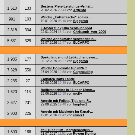
Bestens Preis-Leistungs-Verhäl...
1.510
133
20.02.2026
20:43
von
Argento
Welche „Futtertasche“ soll es ...
991
103
10.01.2020
08:10
von
Biggeron
E-Motor für 2,60m Schlauchboot
2.818
304
22.01.2024
16:41
von
Christoph_von_2000
Welche Abhakmatte verwendet ih...
5.631
329
25.07.2026
12:47
von
ELCARPO
Spekulatius- und Lebkuchengewü...
1.985
177
02.12.2025
08:27
von
Biggeron
Welche Boiliesorte für 2026 ?
7.328
550
27.04.2026
12:58
von
Carpneuling
Carparea Baits Fänge
2.235
27
12.06.2026
20:39
von
ELCARPO
Boiliemaschine in 16 oder 18mm...
1.620
113
25.06.2026
18:39
von
mcfly
Angeln mit Pellets, Tips und F...
2.627
231
29.09.2025
19:40
von
karpfen1
Angeln mit Maiskette im Kanal-...
2.900
225
12.01.2026
21:42
von
rainer.f
You Tube Film - Karpfenangeln ...
1.500
168
21.07.2017
11:52
von
Ruwen Koring