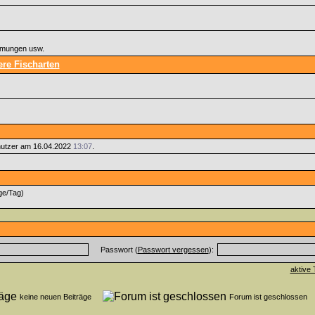
immungen usw.
re Fischarten
utzer am 16.04.2022
13:07
.
ge/Tag)
Passwort (
Passwort vergessen
):
aktive 
keine neuen Beiträge
Forum ist geschlosse