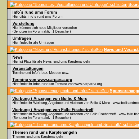
Board
Info`s rund ums Forum
Hier gibts Info`s rund ums Forum
Vorstellung
Hier können sich neue Mitglieder vorstellen
(Benutzer im Forum aktiv: 1 Besucher)
Umfragen
Hier findet ihr alle Umfragen
News und Veranst
News
Hier ist Platz für alle News rund ums Karpfenangeln
Veranstaltungen
Termine und Info`s bez. Messen usw.
Termine von www.carparea.org
Hier findet ihr Infos rund um Termine von www.carparea.org
Sponsorenange
Werbung / Anzeigen von Boilie & More
Hier findet ihr Werbung, Angebote und Aktionen von Boilie & More - www.boilieandmo
Werbung / Anzeigen von Falle Fischertreff
Hier findet ihr Werbung, Angebote und Aktionen von Falle Fischertreff - www.falle-fisc
(Benutzer im Forum aktiv: 1 Besucher)
Themen rund ums Karpfenangeln
Themen rund ums Karpfenangeln