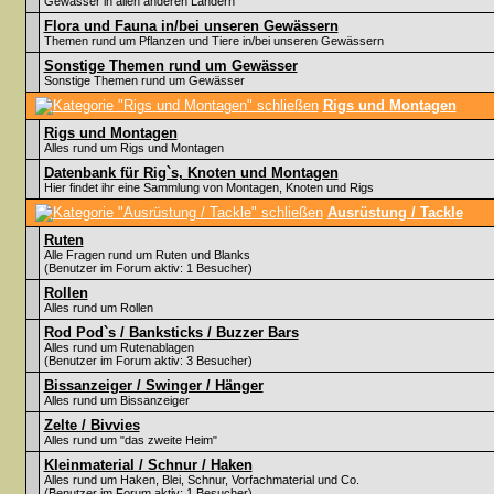
Gewässer in allen anderen Ländern
Flora und Fauna in/bei unseren Gewässern
Themen rund um Pflanzen und Tiere in/bei unseren Gewässern
Sonstige Themen rund um Gewässer
Sonstige Themen rund um Gewässer
Rigs und Montagen
Rigs und Montagen
Alles rund um Rigs und Montagen
Datenbank für Rig`s, Knoten und Montagen
Hier findet ihr eine Sammlung von Montagen, Knoten und Rigs
Ausrüstung / Tackle
Ruten
Alle Fragen rund um Ruten und Blanks
(Benutzer im Forum aktiv: 1 Besucher)
Rollen
Alles rund um Rollen
Rod Pod`s / Banksticks / Buzzer Bars
Alles rund um Rutenablagen
(Benutzer im Forum aktiv: 3 Besucher)
Bissanzeiger / Swinger / Hänger
Alles rund um Bissanzeiger
Zelte / Bivvies
Alles rund um "das zweite Heim"
Kleinmaterial / Schnur / Haken
Alles rund um Haken, Blei, Schnur, Vorfachmaterial und Co.
(Benutzer im Forum aktiv: 1 Besucher)