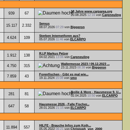
18 Jahre www.carparea.org
939
67
20.08.2025
12:16
von
Carpneuling
Servus
15.117
2.332
08.07.2026
07:29
von
Biggeron
Sterben Internetforen aus?
4.624
109
05.07.2026
11:46
von
ELCARPO
R.I.P Markus Pelzer
1.912
138
04.02.2021
13:06
von
Carpneuling
Wallermesse 2023 / 09.12.2023 ...
4.750
315
23.11.2023
08:38
von
Biggeron
Forenfischen - Gibt es mal wie...
7.859
43
19.11.2024
15:08
von
smo
Boilie & More - Hausmesse 9. U...
281
81
02.04.2025
10:50
von
ELCARPO
Hausmesse 2026 - Falle Fischer...
647
58
28.01.2026
21:15
von
ELCARPO
HILFE - Brauche Infos zum Koih...
11.894
557
05.05.2022
06:21
von
Christoph_von_2000