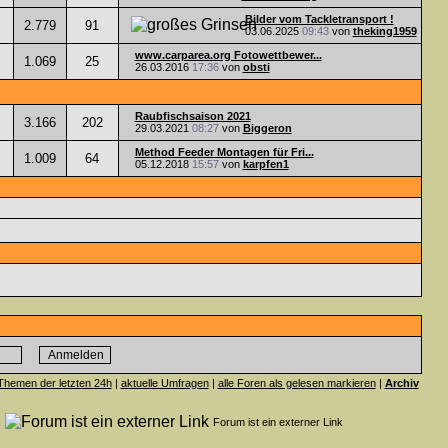
Bilder vom Tackletransport !
2.779
91
03.06.2025
09:43
von
theking1959
www.carparea.org Fotowettbewer...
1.069
25
26.03.2016
17:36
von
obsti
Raubfischsaison 2021
3.166
202
29.03.2021
08:27
von
Biggeron
Method Feeder Montagen für Fri...
1.009
64
05.12.2018
15:57
von
karpfen1
Themen der letzten 24h
|
aktuelle Umfragen
|
alle Foren als gelesen markieren
|
Archiv
n
Forum ist ein externer Link