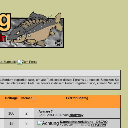
ußerdem registriert sein, um alle Funktionen dieses Forums zu nutzen. Benutzen Sie
 Sie interessiert. Falls Sie bereits in diesem Forum registriert sind, können Sie sich
Beiträge
Themen
Letzter Beitrag
Avatare ?
106
2
22.10.2014
09:42
von
shortway
Datenschutzerklärung - DSGVO
13
8
12.05.2018
17:46
von
ELCARPO