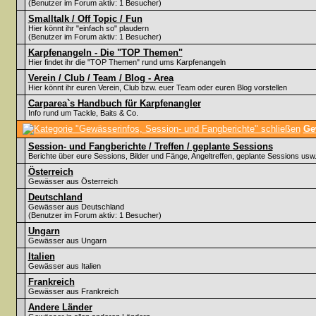
(Benutzer im Forum aktiv: 1 Besucher)
Smalltalk / Off Topic / Fun
Hier könnt ihr "einfach so" plaudern
(Benutzer im Forum aktiv: 1 Besucher)
Karpfenangeln - Die "TOP Themen"
Hier findet ihr die "TOP Themen" rund ums Karpfenangeln
Verein / Club / Team / Blog - Area
Hier könnt ihr euren Verein, Club bzw. euer Team oder euren Blog vorstellen
Carparea`s Handbuch für Karpfenangler
Info rund um Tackle, Baits & Co.
Ge
Session- und Fangberichte / Treffen / geplante Sessions
Berichte über eure Sessions, Bilder und Fänge, Angeltreffen, geplante Sessions usw
Österreich
Gewässer aus Österreich
Deutschland
Gewässer aus Deutschland
(Benutzer im Forum aktiv: 1 Besucher)
Ungarn
Gewässer aus Ungarn
Italien
Gewässer aus Italien
Frankreich
Gewässer aus Frankreich
Andere Länder