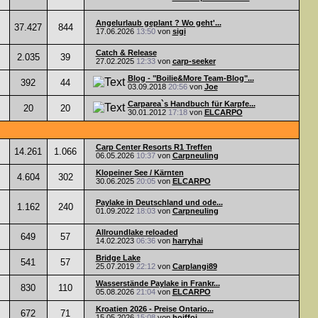
Angelurlaub geplant ? Wo geht'...
37.427
844
17.06.2026
13:50
von
sigi
Catch & Release
2.035
39
27.02.2025
12:33
von
carp-seeker
Blog - "Boilie&More Team-Blog"...
392
44
03.09.2018
20:56
von
Joe
Carparea`s Handbuch für Karpfe...
20
20
30.01.2012
17:18
von
ELCARPO
Carp Center Resorts R1 Treffen
14.261
1.066
06.05.2026
10:37
von
Carpneuling
Klopeiner See / Kärnten
4.604
302
30.06.2025
20:05
von
ELCARPO
Paylake in Deutschland und ode...
1.162
240
01.09.2022
18:03
von
Carpneuling
Allroundlake reloaded
649
57
14.02.2023
06:36
von
harryhai
Bridge Lake
541
57
25.07.2019
22:12
von
Carplangi89
Wasserstände Paylake in Frankr...
830
110
05.08.2026
21:04
von
ELCARPO
Kroatien 2026 - Preise Ontario...
672
71
15.05.2026
15:08
von
hoiffoi