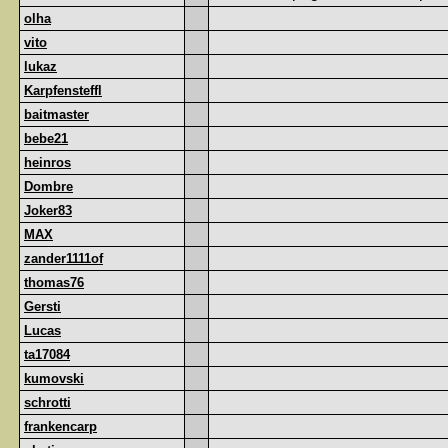
olha
vito
lukaz
Karpfensteffl
baitmaster
bebe21
heinros
Dombre
Joker83
MAX
zander1111of
thomas76
Gersti
Lucas
ta17084
kumovski
schrotti
frankencarp