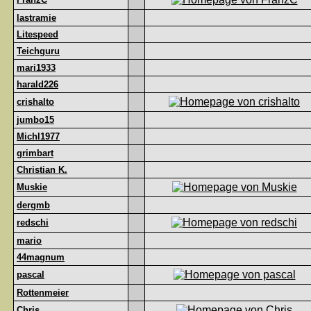
lastramie
Litespeed
Teichguru
mari1933
harald226
crishalto
jumbo15
Michl1977
grimbart
Christian K.
Muskie
dergmb
redschi
mario
44magnum
pascal
Rottenmeier
Chris