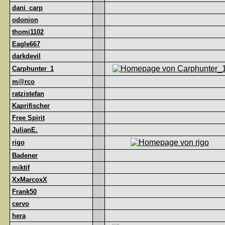
dani_carp
odonion
thomi1102
Eagle667
darkdevil
Carphunter_1
m@rco
ratzistefan
Kaprifischer
Free Spirit
JulianE.
rigo
Badener
miktif
XxMarcoxX
Frank50
cervo
hera