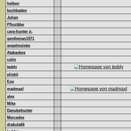
helben
kochbaden
Julian
Pfinztäler
carp-hunter jr.
gentleman1971
angelmeister
Atabaskes
colin
teddy
pliskit
Eso
madmaxl
alex
Mike
Danubehunter
Mercedes
drakula66