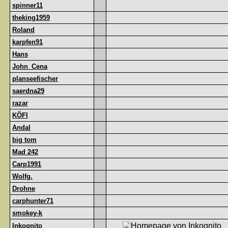
spinner11
theking1959
Roland
karpfen91
Hans
John_Cena
planseefischer
saerdna29
razar
KÖFI
Andal
big tom
Mad 242
Carp1991
Wolfg.
Drohne
carphunter71
smokey-k
Inkognito