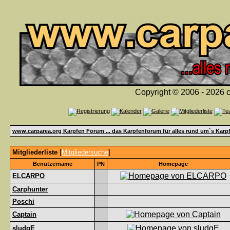
Copyright © 2006 - 2026 c
www.carparea.org Karpfen Forum ... das Karpfenforum für alles rund um`s Karp
Mitgliederliste
[
Mitgliedersuche
]
Benutzername
PN
Homepage
ELCARPO
Carphunter
Poschi
Captain
sludgE