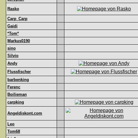
Rasko
Carp_Carp
Gaidi
*Tom*
Markus0190
sino
Silvio
Andy
Flussfischer
barbenking
Ferenc
Boilieman
carpking
Angeldiskont.com
Leo
Tom68