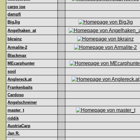
carps joe
dampfi
BigJig
Angelhaken_at
bkrainz
Armalite-2
Blackmax
MEcarphunter
sool
Anglereck.at
Frankenbaits
Cardoso
Angelschreiner
master_t
riddik
AustriaCarp
Jan R.