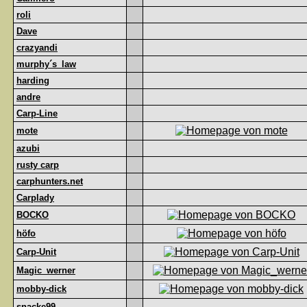
roli
Dave
crazyandi
murphy´s_law
harding
andre
Carp-Line
mote
azubi
rusty carp
carphunters.net
Carplady
BOCKO
höfo
Carp-Unit
Magic_werner
mobby-dick
snacke99