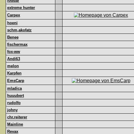
loddar
extreme hunter
Carpex
hoeni
schm,akofatz
Benee
fischermax
fox-ww
Andi63
melon
Karpfen
EmsCarp
mladica
huuubert
rudolfo
johny
chr.reiterer
Mainline
Revax