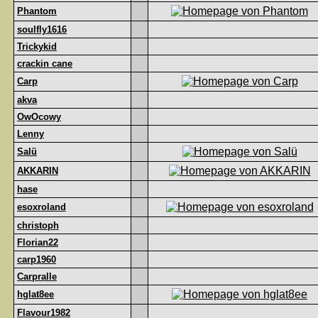
Phantom
soulfly1616
Trickykid
crackin cane
Carp
akva
OwOcowy
Lenny
Salü
AKKARIN
hase
esoxroland
christoph
Florian22
carp1960
Carpralle
hglat8ee
Flavour1982