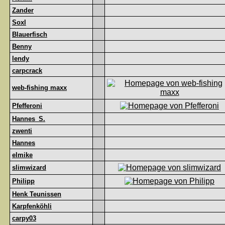
Zander
Soxl
Blauerfisch
Benny
lendy
carpcrack
web-fishing maxx
Pfefferoni
Hannes_S.
zwenti
Hannes
elmike
slimwizard
Philipp
Henk Teunissen
Karpfenköhli
carpy03