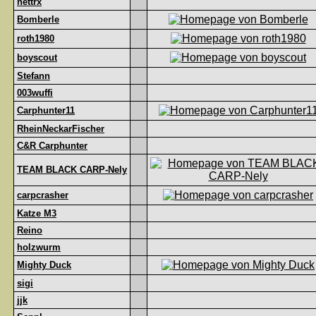
nettrx
Bomberle
roth1980
boyscout
Stefann
003wuffi
Carphunter11
RheinNeckarFischer
C&R Carphunter
TEAM BLACK CARP-Nely
carpcrasher
Katze M3
Reino
holzwurm
Mighty Duck
sigi
jjk