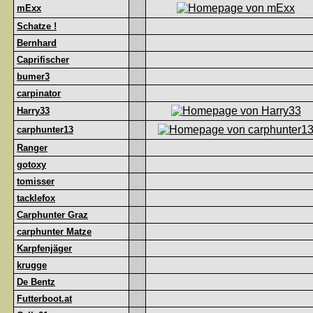
mExx
Schatze !
Bernhard
Caprifischer
bumer3
carpinator
Harry33
carphunter13
Ranger
gotoxy
tomisser
tacklefox
Carphunter Graz
carphunter Matze
Karpfenjäger
krugge
De Bentz
Futterboot.at