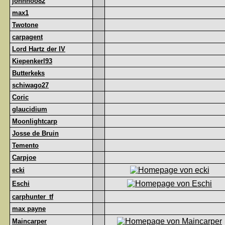
johnhoo82
max1
Twotone
carpagent
Lord Hartz der IV
Kiepenkerl93
Butterkeks
schiwago27
Coric
glaucidium
Moonlightcarp
Josse de Bruin
Temento
Carpjoe
ecki
Eschi
carphunter_tf
max payne
Maincarper