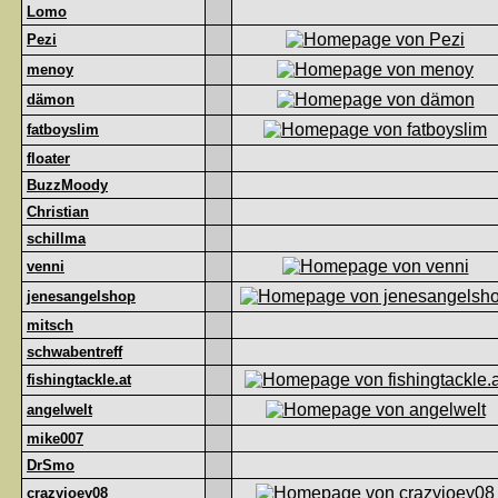
Lomo
Pezi
menoy
dämon
fatboyslim
floater
BuzzMoody
Christian
schillma
venni
jenesangelshop
mitsch
schwabentreff
fishingtackle.at
angelwelt
mike007
DrSmo
crazyjoey08