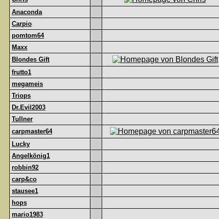
Anaconda
Carpio
pomtom64
Maxx
Blondes Gift
frutto1
megameis
Triops
Dr.Evil2003
Tullner
carpmaster64
Lucky
Angelkönig1
robbin92
carp&co
stausee1
hops
mario1983