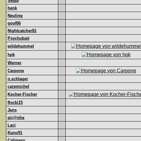
Seppl
henk
Neuling
goof06
Nightcatcher81
Psychobait
wildehummel
hpk
Werner
Carpone
n.schlager
carpmichel
Kocher-Fischer
flocki15
Jens
pir@nha
Laci
Kuno91
Calimero