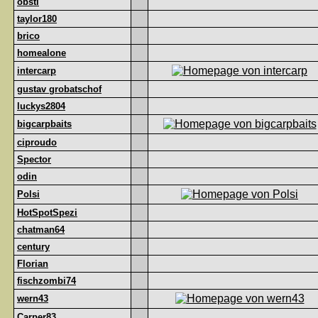
obsti
taylor180
brico
homealone
intercarp
gustav grobatschof
luckys2804
bigcarpbaits
ciproudo
Spector
odin
Polsi
HotSpotSpezi
chatman64
century
Florian
fischzombi74
wern43
Carper83