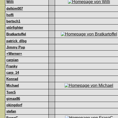
Willi
delkim007
hoffi
bertsch1
störfighter
Bratkartoffel
patrick_dlbg
Jimmy Pop
+Werner+
carpian
Franky
carp_14
Konrad
Michael
TomS
gimax86
okingdorf
stefan
FranzC