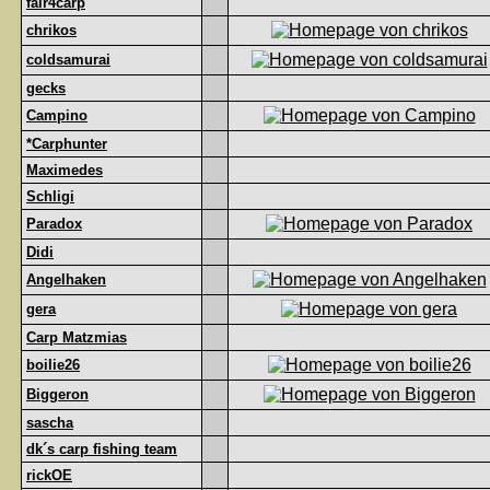
fair4carp
chrikos
coldsamurai
gecks
Campino
*Carphunter
Maximedes
Schligi
Paradox
Didi
Angelhaken
gera
Carp Matzmias
boilie26
Biggeron
sascha
dk´s carp fishing team
rickOE