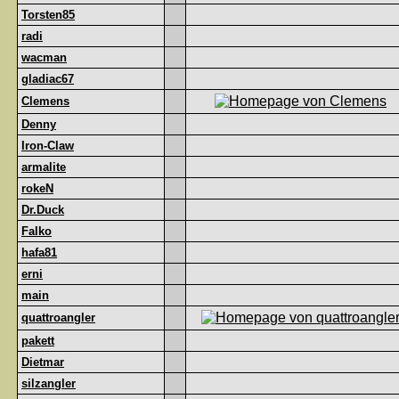
Torsten85
radi
wacman
gladiac67
Clemens
Denny
Iron-Claw
armalite
rokeN
Dr.Duck
Falko
hafa81
erni
main
quattroangler
pakett
Dietmar
silzangler