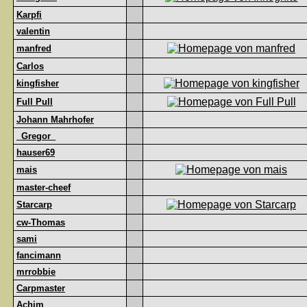
Karpfi
valentin
manfred
Carlos
kingfisher
Full Pull
Johann Mahrhofer
_Gregor_
hauser69
mais
master-cheef
Starcarp
cw-Thomas
sami
fancimann
mrrobbie
Carpmaster
Achim