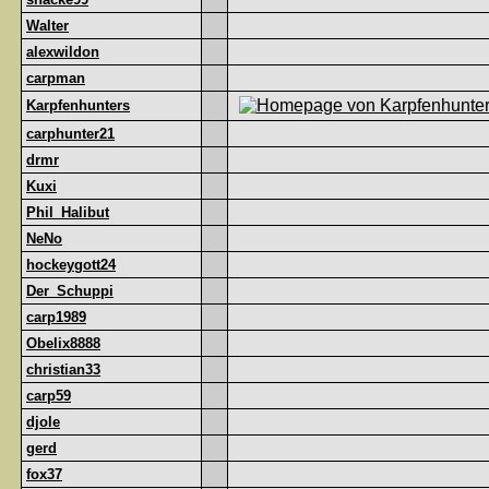
Walter
alexwildon
carpman
Karpfenhunters
carphunter21
drmr
Kuxi
Phil_Halibut
NeNo
hockeygott24
Der_Schuppi
carp1989
Obelix8888
christian33
carp59
djole
gerd
fox37