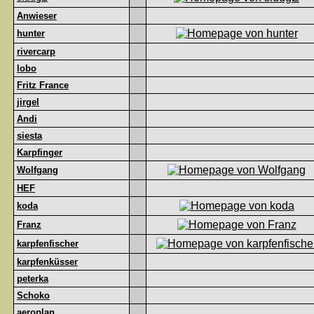
Anwieser
hunter
rivercarp
lobo
Fritz France
jirgel
Andi
siesta
Karpfinger
Wolfgang
HEF
koda
Franz
karpfenfischer
karpfenküsser
peterka
Schoko
aeroplan