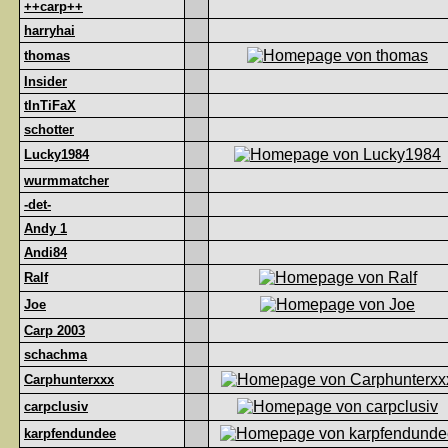
++carp++
harryhai
thomas
Insider
tInTiFaX
schotter
Lucky1984
wurmmatcher
-det-
Andy 1
Andi84
Ralf
Joe
Carp 2003
schachma
Carphunterxxx
carpclusiv
karpfendundee