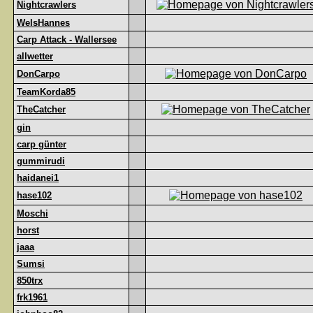
Nightcrawlers
WelsHannes
Carp Attack - Wallersee
allwetter
DonCarpo
TeamKorda85
TheCatcher
gin
carp günter
gummirudi
haidanei1
hase102
Moschi
horst
jaaa
Sumsi
850trx
frk1961