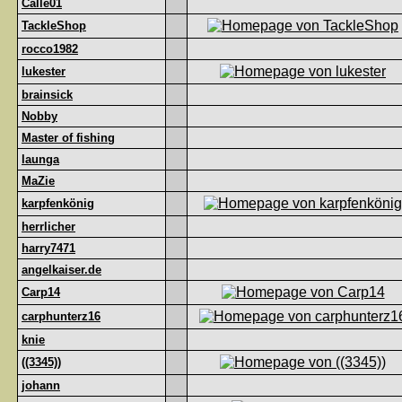
Calle01
TackleShop
rocco1982
lukester
brainsick
Nobby
Master of fishing
launga
MaZie
karpfenkönig
herrlicher
harry7471
angelkaiser.de
Carp14
carphunterz16
knie
((3345))
johann