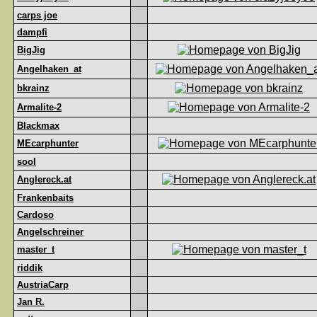
carps joe
dampfi
BigJig
Angelhaken_at
bkrainz
Armalite-2
Blackmax
MEcarphunter
sool
Anglereck.at
Frankenbaits
Cardoso
Angelschreiner
master_t
riddik
AustriaCarp
Jan R.