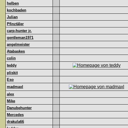
helben
kochbaden
Julian
Pfinztäler
carp-hunter jr.
gentleman1971
angelmeister
Atabaskes
colin
teddy
pliskit
Eso
madmaxl
alex
Mike
Danubehunter
Mercedes
drakula66