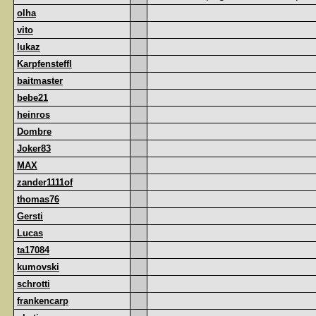
olha
vito
lukaz
Karpfensteffl
baitmaster
bebe21
heinros
Dombre
Joker83
MAX
zander1111of
thomas76
Gersti
Lucas
ta17084
kumovski
schrotti
frankencarp