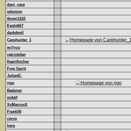
dani_carp
odonion
thomi1102
Eagle667
darkdevil
Carphunter_1
m@rco
ratzistefan
Kaprifischer
Free Spirit
JulianE.
rigo
Badener
miktif
XxMarcoxX
Frank50
cervo
hera