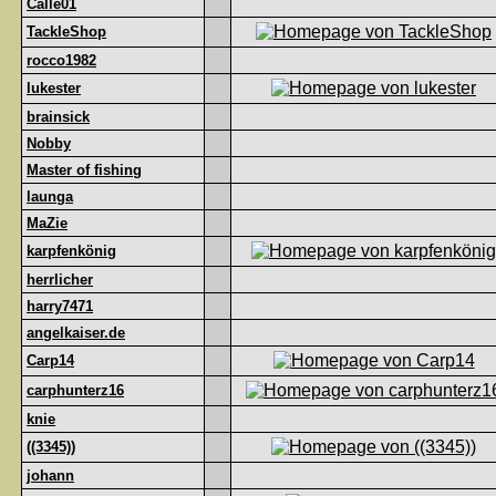
Calle01
TackleShop
rocco1982
lukester
brainsick
Nobby
Master of fishing
launga
MaZie
karpfenkönig
herrlicher
harry7471
angelkaiser.de
Carp14
carphunterz16
knie
((3345))
johann