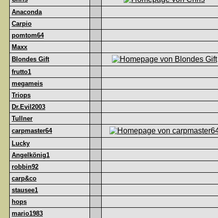
Anaconda
Carpio
pomtom64
Maxx
Blondes Gift
frutto1
megameis
Triops
Dr.Evil2003
Tullner
carpmaster64
Lucky
Angelkönig1
robbin92
carp&co
stausee1
hops
mario1983