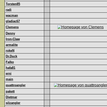
Torsten85
radi
wacman
gladiac67
Clemens
Denny
Iron-Claw
armalite
rokeN
Dr.Duck
Falko
hafa81
erni
main
quattroangler
pakett
Dietmar
silzangler