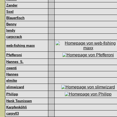
Zander
Soxl
Blauerfisch
Benny
lendy
carpcrack
web-fishing maxx
Pfefferoni
Hannes_S.
zwenti
Hannes
elmike
slimwizard
Philipp
Henk Teunissen
Karpfenköhli
carpy03