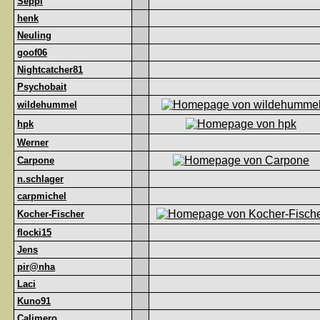
Seppl
henk
Neuling
goof06
Nightcatcher81
Psychobait
wildehummel
hpk
Werner
Carpone
n.schlager
carpmichel
Kocher-Fischer
flocki15
Jens
pir@nha
Laci
Kuno91
Calimero