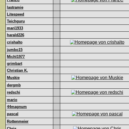
lastramie
Litespeed
Teichguru
mari1933
harald226
crishalto
jumbo15
Michl1977
grimbart
Christian K.
Muskie
dergmb
redschi
mario
44magnum
pascal
Rottenmeier
Chris