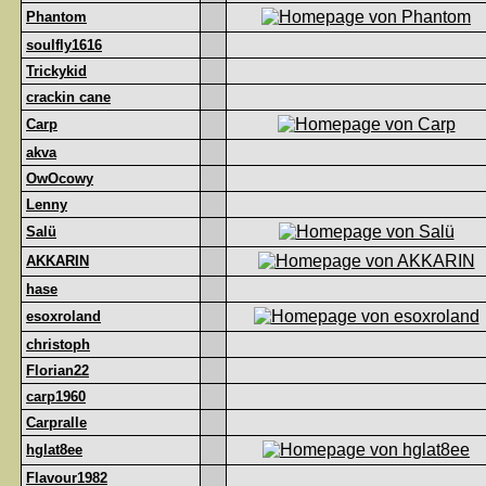
Phantom
soulfly1616
Trickykid
crackin cane
Carp
akva
OwOcowy
Lenny
Salü
AKKARIN
hase
esoxroland
christoph
Florian22
carp1960
Carpralle
hglat8ee
Flavour1982