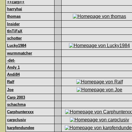
++carp++
harryhai
thomas
Insider
tInTiFaX
schotter
Lucky1984
wurmmatcher
-det-
Andy 1
Andi84
Ralf
Joe
Carp 2003
schachma
Carphunterxxx
carpclusiv
karpfendundee