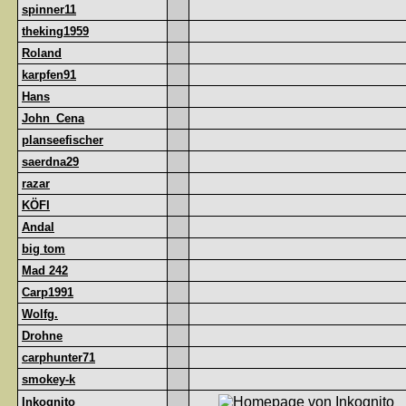
spinner11
theking1959
Roland
karpfen91
Hans
John_Cena
planseefischer
saerdna29
razar
KÖFI
Andal
big tom
Mad 242
Carp1991
Wolfg.
Drohne
carphunter71
smokey-k
Inkognito