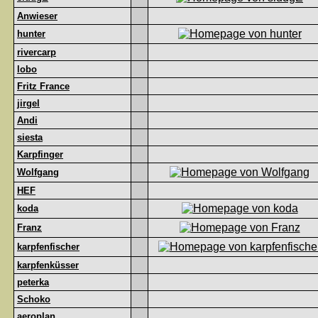
Anwieser
hunter
rivercarp
lobo
Fritz France
jirgel
Andi
siesta
Karpfinger
Wolfgang
HEF
koda
Franz
karpfenfischer
karpfenküsser
peterka
Schoko
aeroplan