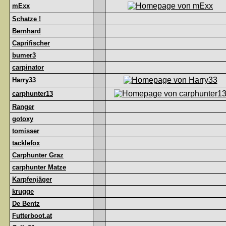
mExx
Schatze !
Bernhard
Caprifischer
bumer3
carpinator
Harry33
carphunter13
Ranger
gotoxy
tomisser
tacklefox
Carphunter Graz
carphunter Matze
Karpfenjäger
krugge
De Bentz
Futterboot.at