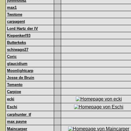
johnhoo82
max1
Twotone
carpagent
Lord Hartz der IV
Kiepenkerl93
Butterkeks
schiwago27
Coric
glaucidium
Moonlightcarp
Josse de Bruin
Temento
Carpjoe
ecki
Eschi
carphunter_tf
max payne
Maincarper