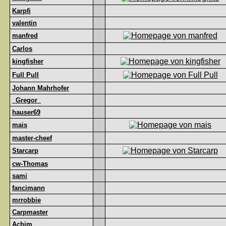
Karpfi
valentin
manfred
Carlos
kingfisher
Full Pull
Johann Mahrhofer
_Gregor_
hauser69
mais
master-cheef
Starcarp
cw-Thomas
sami
fancimann
mrrobbie
Carpmaster
Achim