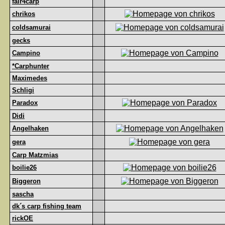
fair4carp
chrikos
coldsamurai
gecks
Campino
*Carphunter
Maximedes
Schligi
Paradox
Didi
Angelhaken
gera
Carp Matzmias
boilie26
Biggeron
sascha
dk´s carp fishing team
rickOE