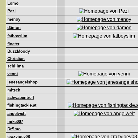
Lomo
Pezi
menoy
dämon
fatboyslim
floater
BuzzMoody
Christian
schillma
venni
jenesangelshop
mitsch
schwabentreff
fishingtackle.at
angelwelt
mike007
DrSmo
crazyjoey08