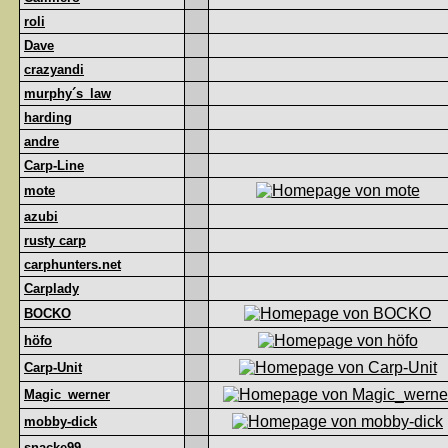
roli
Dave
crazyandi
murphy´s_law
harding
andre
Carp-Line
mote
azubi
rusty carp
carphunters.net
Carplady
BOCKO
höfo
Carp-Unit
Magic_werner
mobby-dick
snacke99