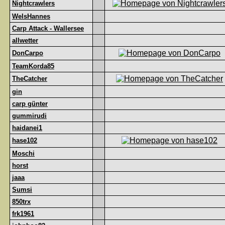
Nightcrawlers
WelsHannes
Carp Attack - Wallersee
allwetter
DonCarpo
TeamKorda85
TheCatcher
gin
carp günter
gummirudi
haidanei1
hase102
Moschi
horst
jaaa
Sumsi
850trx
frk1961