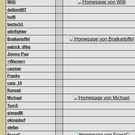
Willi
delkim007
hoffi
bertsch1
störfighter
Bratkartoffel
patrick_dlbg
Jimmy Pop
+Werner+
carpian
Franky
carp_14
Konrad
Michael
TomS
gimax86
okingdorf
stefan
FranzC