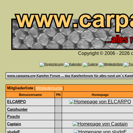
Copyright © 2006 - 2026 c
www.carparea.org Karpfen Forum ... das Karpfenforum für alles rund um`s Karp
Mitgliederliste
[
Mitgliedersuche
]
Benutzername
PN
Homepage
ELCARPO
Carphunter
Poschi
Captain
sludgE