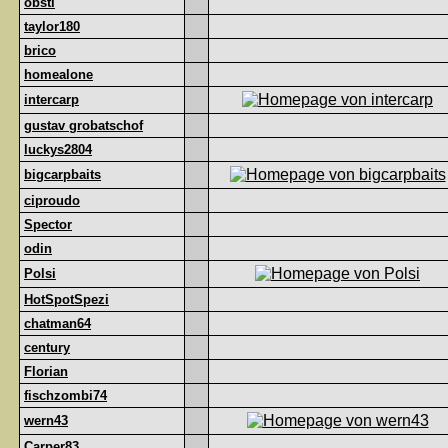
obsti
taylor180
brico
homealone
intercarp
gustav grobatschof
luckys2804
bigcarpbaits
ciproudo
Spector
odin
Polsi
HotSpotSpezi
chatman64
century
Florian
fischzombi74
wern43
Carper83