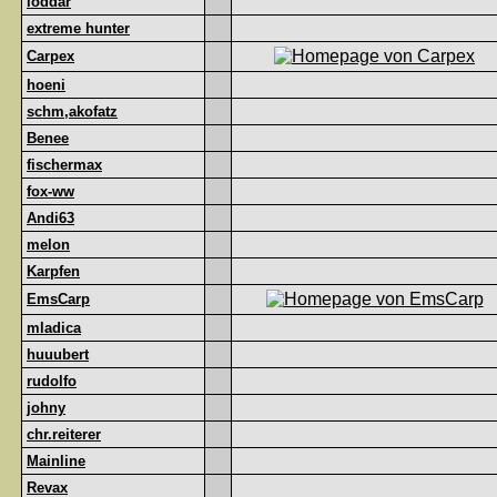
loddar
extreme hunter
Carpex
hoeni
schm,akofatz
Benee
fischermax
fox-ww
Andi63
melon
Karpfen
EmsCarp
mladica
huuubert
rudolfo
johny
chr.reiterer
Mainline
Revax