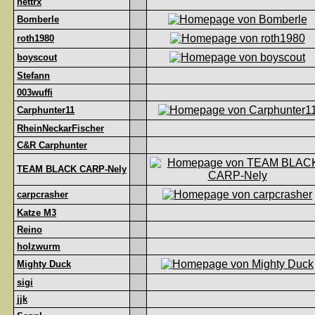
nettrx
Bomberle
roth1980
boyscout
Stefann
003wuffi
Carphunter11
RheinNeckarFischer
C&R Carphunter
TEAM BLACK CARP-Nely
carpcrasher
Katze M3
Reino
holzwurm
Mighty Duck
sigi
jjk