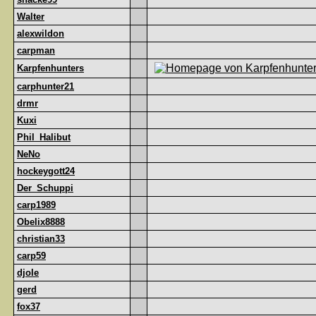
Walter
alexwildon
carpman
Karpfenhunters
carphunter21
drmr
Kuxi
Phil_Halibut
NeNo
hockeygott24
Der_Schuppi
carp1989
Obelix8888
christian33
carp59
djole
gerd
fox37