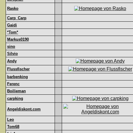
Rasko
Carp_Carp
Gaidi
*Tom*
Markus0190
sino
Silvio
Andy
Flussfischer
barbenking
Ferenc
Boilieman
carpking
Angeldiskont.com
Leo
Tom68