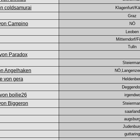
Klagenfurt/Kä
Graz
NÖ
Leoben
Mitterndorf/F
Tulln
Steierma
NÖ,Langenzer
Heldenbe
Deggendo
irgendw
Steierma
saarland
augsbur
Judenbur
guttaring