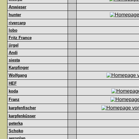
Anwieser
hunter
rivercarp
lobo
Fritz France
jirgel
Andi
siesta
Karpfinger
Wolfgang
HEF
koda
Franz
karpfenfischer
karpfenküsser
peterka
Schoko
aeroplan