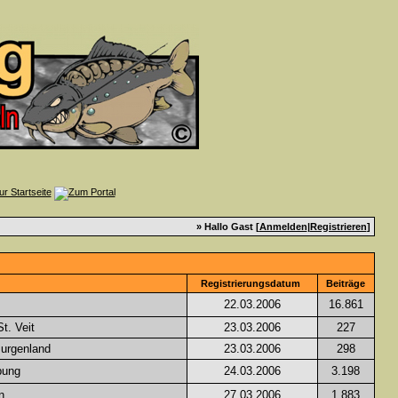
» Hallo Gast [
Anmelden
|
Registrieren
]
Registrierungsdatum
Beiträge
22.03.2006
16.861
t. Veit
23.03.2006
227
Burgenland
23.03.2006
298
bung
24.03.2006
3.198
n
27.03.2006
1.883