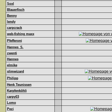
Soxl
Blauerfisch
Benny
lendy
carpcrack
web-fishing maxx
Pfefferoni
Hannes_S.
zwenti
Hannes
elmike
slimwizard
Philipp
Henk Teunissen
Karpfenköhli
carpy03
Lomo
Pezi