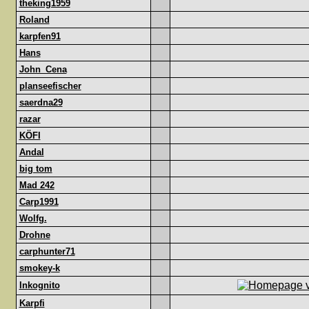
theking1959
Roland
karpfen91
Hans
John_Cena
planseefischer
saerdna29
razar
KÖFI
Andal
big tom
Mad 242
Carp1991
Wolfg.
Drohne
carphunter71
smokey-k
Inkognito
Karpfi