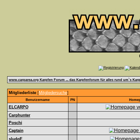
www.carparea.org Karpfen Forum ... das Karpfenforum für alles rund um`s Karp
Mitgliederliste
[
Mitgliedersuche
]
Benutzername
PN
Home
ELCARPO
Carphunter
Poschi
Captain
sludgE