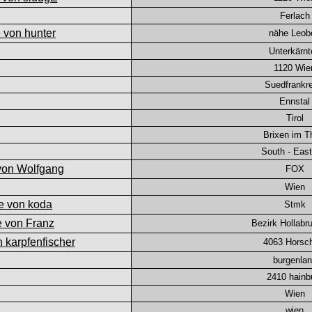
Ferlach
nähe Leob
Unterkärnt
1120 Wie
Suedfrankre
Ennstal
Tirol
Brixen im T
South - East
FOX
Wien
Stmk
Bezirk Hollabr
4063 Horsc
burgenla
2410 hainb
Wien
wien