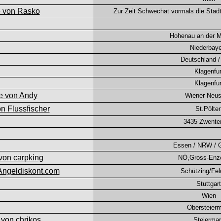
Zur Zeit Schwechat vormals die Stad
Hohenau an der 
Niederbay
Deutschland 
Klagenfur
Klagenfur
Wiener Neus
St.Pölte
3435 Zwente
Essen / NRW / 
NÖ,Gross-Enze
Schützing/Fe
Stuttgart
Wien
Obersteier
Steierma