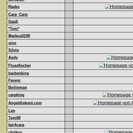
Rasko
Carp_Carp
Gaidi
*Tom*
Markus0190
sino
Silvio
Andy
Flussfischer
barbenking
Ferenc
Boilieman
carpking
Angeldiskont.com
Leo
Tom68
fair4carp
chrikos