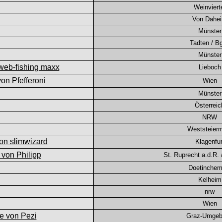
Weinviert
Von Dahe
Münster
Tadten / Bg
Münster
Lieboch
Wien
Münster
Österreic
NRW
Weststeier
Klagenfur
St. Ruprecht a.d.R. 
Doetinchem(
Kelheim
nrw
Wien
Graz-Umge