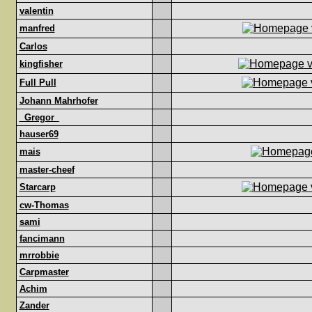
valentin
manfred
Carlos
kingfisher
Full Pull
Johann Mahrhofer
_Gregor_
hauser69
mais
master-cheef
Starcarp
cw-Thomas
sami
fancimann
mrrobbie
Carpmaster
Achim
Zander