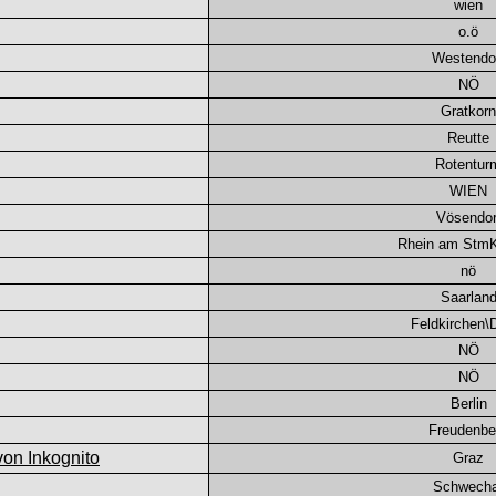
wien
o.ö
Westendo
NÖ
Gratkorn
Reutte
Rotentur
WIEN
Vösendor
Rhein am Stm
nö
Saarlan
Feldkirchen
NÖ
NÖ
Berlin
Freudenbe
Graz
Schwecha