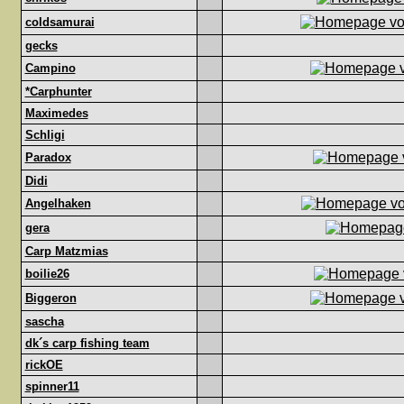
coldsamurai
gecks
Campino
*Carphunter
Maximedes
Schligi
Paradox
Didi
Angelhaken
gera
Carp Matzmias
boilie26
Biggeron
sascha
dk´s carp fishing team
rickOE
spinner11