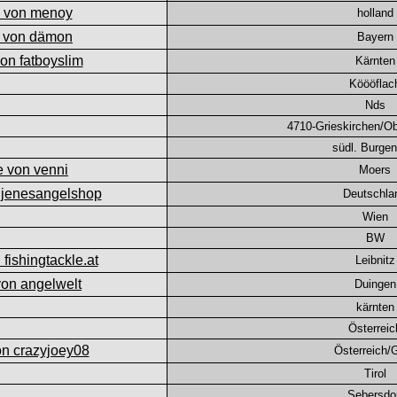
holland
Bayern
Kärnten
Köööflac
Nds
4710-Grieskirchen/Ob
südl. Burgen
Moers
Deutschla
Wien
BW
Leibnitz
Duingen
kärnten
Österreic
Österreich/
Tirol
Sebersdo