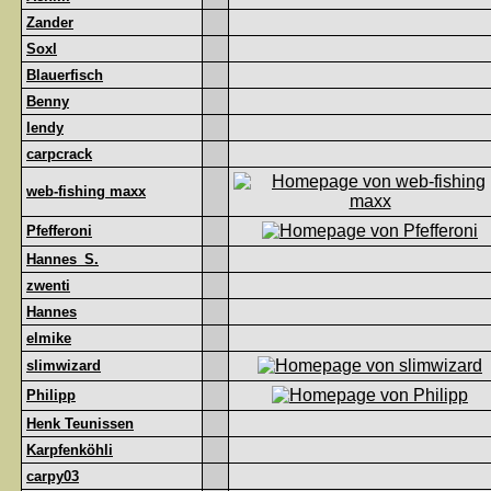
Zander
Soxl
Blauerfisch
Benny
lendy
carpcrack
web-fishing maxx
Pfefferoni
Hannes_S.
zwenti
Hannes
elmike
slimwizard
Philipp
Henk Teunissen
Karpfenköhli
carpy03