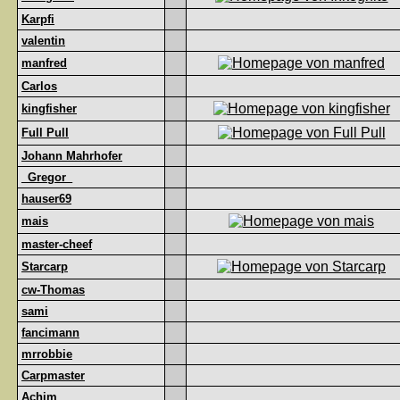
Karpfi
valentin
manfred
Carlos
kingfisher
Full Pull
Johann Mahrhofer
_Gregor_
hauser69
mais
master-cheef
Starcarp
cw-Thomas
sami
fancimann
mrrobbie
Carpmaster
Achim