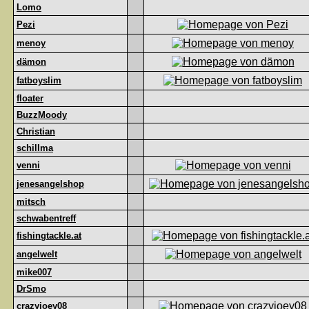
Lomo
Pezi
menoy
dämon
fatboyslim
floater
BuzzMoody
Christian
schillma
venni
jenesangelshop
mitsch
schwabentreff
fishingtackle.at
angelwelt
mike007
DrSmo
crazyjoey08