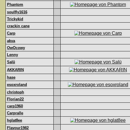
Phantom
soulfly1616
Trickykid
crackin cane
Carp
akva
OwOcowy
Lenny
Salü
AKKARIN
hase
esoxroland
christoph
Florian22
carp1960
Carpralle
hglat8ee
Flavour1982