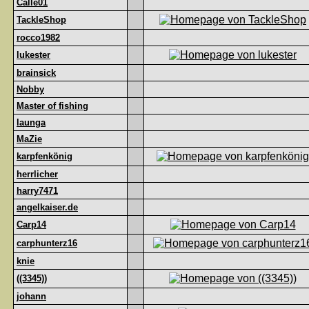
Calle01
TackleShop
rocco1982
lukester
brainsick
Nobby
Master of fishing
launga
MaZie
karpfenkönig
herrlicher
harry7471
angelkaiser.de
Carp14
carphunterz16
knie
((3345))
johann