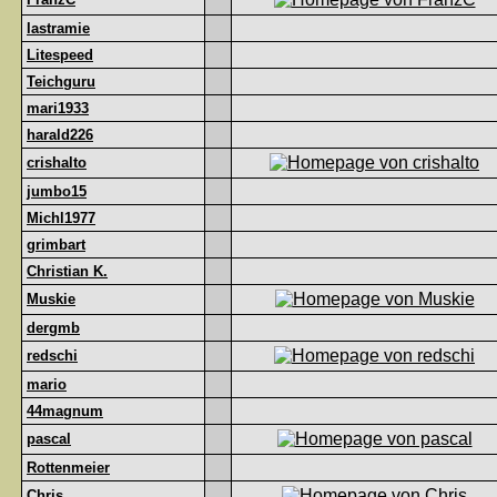
lastramie
Litespeed
Teichguru
mari1933
harald226
crishalto
jumbo15
Michl1977
grimbart
Christian K.
Muskie
dergmb
redschi
mario
44magnum
pascal
Rottenmeier
Chris