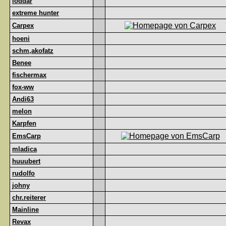
loddar
extreme hunter
Carpex
hoeni
schm,akofatz
Benee
fischermax
fox-ww
Andi63
melon
Karpfen
EmsCarp
mladica
huuubert
rudolfo
johny
chr.reiterer
Mainline
Revax