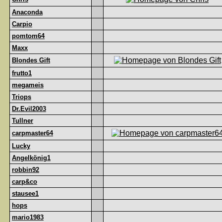
Anaconda
Carpio
pomtom64
Maxx
Blondes Gift
frutto1
megameis
Triops
Dr.Evil2003
Tullner
carpmaster64
Lucky
Angelkönig1
robbin92
carp&co
stausee1
hops
mario1983