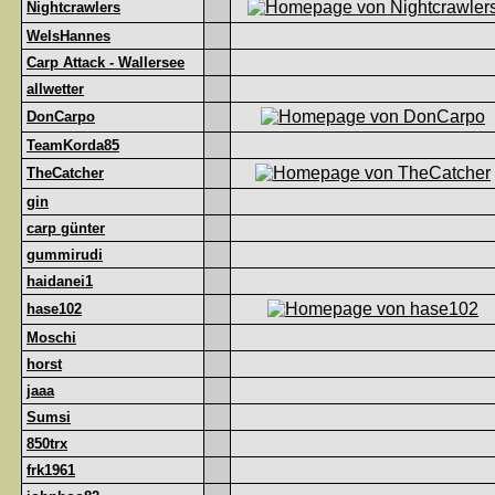
Nightcrawlers
WelsHannes
Carp Attack - Wallersee
allwetter
DonCarpo
TeamKorda85
TheCatcher
gin
carp günter
gummirudi
haidanei1
hase102
Moschi
horst
jaaa
Sumsi
850trx
frk1961