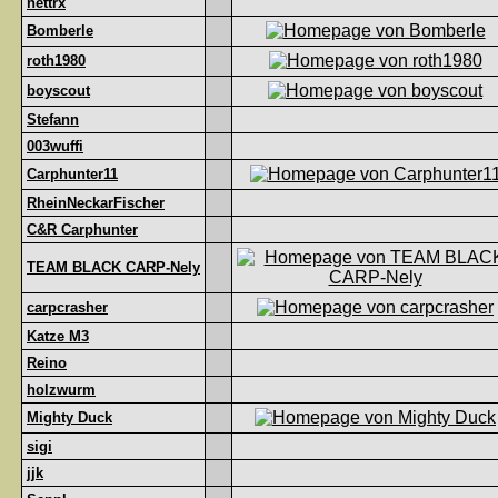
nettrx
Bomberle
roth1980
boyscout
Stefann
003wuffi
Carphunter11
RheinNeckarFischer
C&R Carphunter
TEAM BLACK CARP-Nely
carpcrasher
Katze M3
Reino
holzwurm
Mighty Duck
sigi
jjk