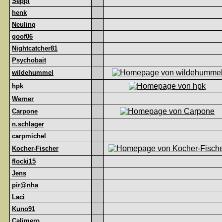
Seppl
henk
Neuling
goof06
Nightcatcher81
Psychobait
wildehummel
hpk
Werner
Carpone
n.schlager
carpmichel
Kocher-Fischer
flocki15
Jens
pir@nha
Laci
Kuno91
Calimero