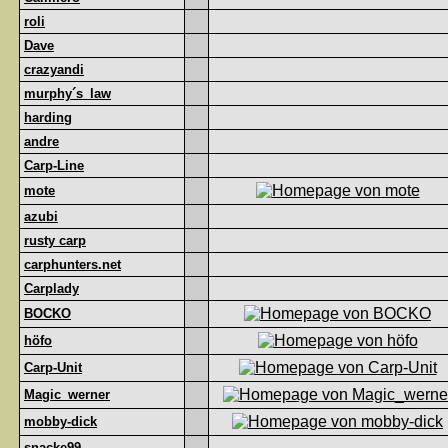
roli
Dave
crazyandi
murphy´s_law
harding
andre
Carp-Line
mote
azubi
rusty carp
carphunters.net
Carplady
BOCKO
höfo
Carp-Unit
Magic_werner
mobby-dick
snacke99