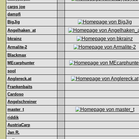
carps joe
dampfi
BigJig
Angelhaken_at
bkrainz
Armalite-2
Blackmax
MEcarphunter
sool
Anglereck.at
Frankenbaits
Cardoso
Angelschreiner
master_t
riddik
AustriaCarp
Jan R.