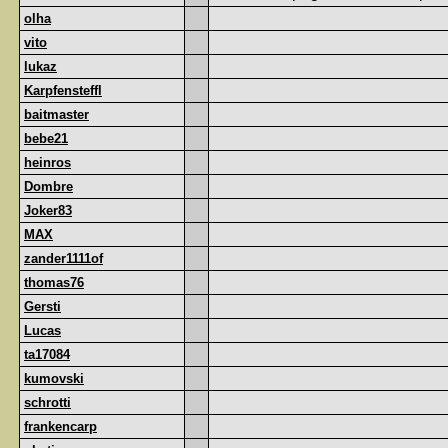
olha
vito
lukaz
Karpfensteffl
baitmaster
bebe21
heinros
Dombre
Joker83
MAX
zander1111of
thomas76
Gersti
Lucas
ta17084
kumovski
schrotti
frankencarp