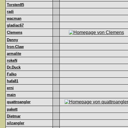
Torsten85
radi
wacman
gladiac67
Clemens
Denny
Iron-Claw
armalite
rokeN
Dr.Duck
Falko
hafa81
erni
main
quattroangler
pakett
Dietmar
silzangler