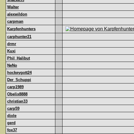
Walter
alexwildon
carpman
Karpfenhunters
carphunter21
drmr
Kuxi
Phil_Halibut
NeNo
hockeygott24
Der_Schuppi
carp1989
Obelix8888
christian33
carp59
djole
gerd
fox37