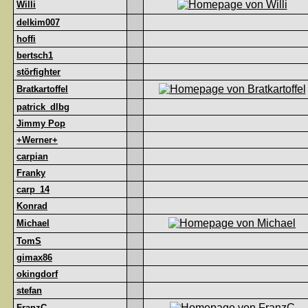
Willi
delkim007
hoffi
bertsch1
störfighter
Bratkartoffel
patrick_dlbg
Jimmy Pop
+Werner+
carpian
Franky
carp_14
Konrad
Michael
TomS
gimax86
okingdorf
stefan
FranzC