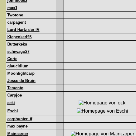
johnhoo82
max1
Twotone
carpagent
Lord Hartz der IV
Kiepenkerl93
Butterkeks
schiwago27
Coric
glaucidium
Moonlightcarp
Josse de Bruin
Temento
Carpjoe
ecki
Eschi
carphunter_tf
max payne
Maincarper