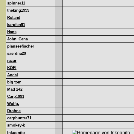
spinner11
theking1959
Roland
karpfen91
Hans
John_Cena
planseefischer
saerdna29
razar
KÖFI
Andal
big tom
Mad 242
Carp1991
Wolfg.
Drohne
carphunter71
smokey-k
Inkognito