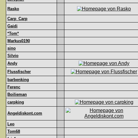
Rasko
Carp_Carp
Gaidi
*Tom*
Markus0190
sino
Silvio
Andy
Flussfischer
barbenking
Ferenc
Boilieman
carpking
Angeldiskont.com
Leo
Tom68