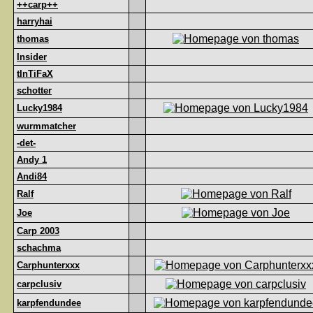
++carp++
harryhai
thomas
Insider
tInTiFaX
schotter
Lucky1984
wurmmatcher
-det-
Andy 1
Andi84
Ralf
Joe
Carp 2003
schachma
Carphunterxxx
carpclusiv
karpfendundee