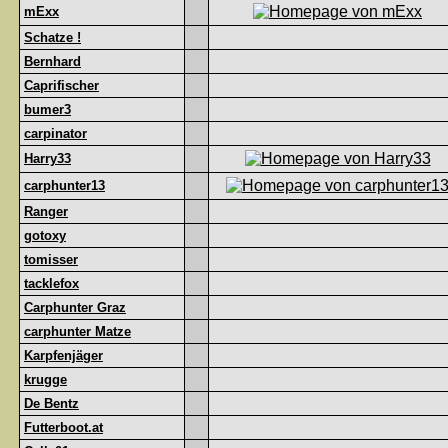
mExx
Schatze !
Bernhard
Caprifischer
bumer3
carpinator
Harry33
carphunter13
Ranger
gotoxy
tomisser
tacklefox
Carphunter Graz
carphunter Matze
Karpfenjäger
krugge
De Bentz
Futterboot.at