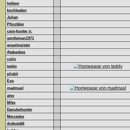
helben
kochbaden
Julian
Pfinztäler
carp-hunter jr.
gentleman1971
angelmeister
Atabaskes
colin
teddy
pliskit
Eso
madmaxl
alex
Mike
Danubehunter
Mercedes
drakula66