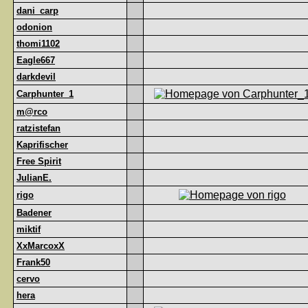
dani_carp
odonion
thomi1102
Eagle667
darkdevil
Carphunter_1
m@rco
ratzistefan
Kaprifischer
Free Spirit
JulianE.
rigo
Badener
miktif
XxMarcoxX
Frank50
cervo
hera