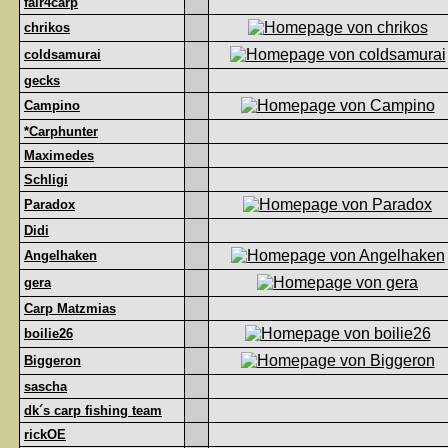
fair4carp
chrikos
coldsamurai
gecks
Campino
*Carphunter
Maximedes
Schligi
Paradox
Didi
Angelhaken
gera
Carp Matzmias
boilie26
Biggeron
sascha
dk´s carp fishing team
rickOE