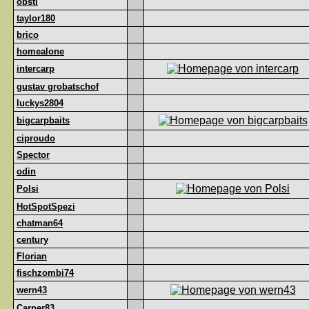
obsti
taylor180
brico
homealone
intercarp
gustav grobatschof
luckys2804
bigcarpbaits
ciproudo
Spector
odin
Polsi
HotSpotSpezi
chatman64
century
Florian
fischzombi74
wern43
Carper83