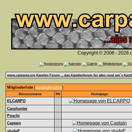
Copyright © 2006 - 2026 c
www.carparea.org Karpfen Forum ... das Karpfenforum für alles rund um`s Karp
Mitgliederliste
[
Mitgliedersuche
]
Benutzername
PN
Homepage
ELCARPO
Carphunter
Poschi
Captain
sludgE