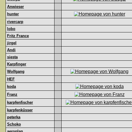
Anwieser
hunter
rivercarp
lobo
Fritz France
jirgel
Andi
siesta
Karpfinger
Wolfgang
HEF
koda
Franz
karpfenfischer
karpfenküsser
peterka
Schoko
aeroplan