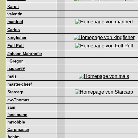
Karpfi
valentin
manfred
Carlos
kingfisher
Full Pull
Johann Mahrhofer
_Gregor_
hauser69
mais
master-cheef
Starcarp
cw-Thomas
sami
fancimann
mrrobbie
Carpmaster
Achim