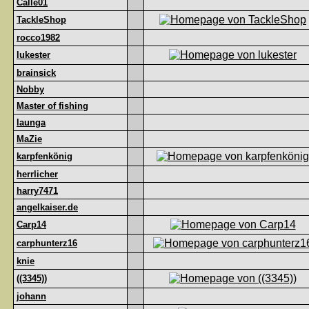
Calle01
TackleShop
rocco1982
lukester
brainsick
Nobby
Master of fishing
launga
MaZie
karpfenkönig
herrlicher
harry7471
angelkaiser.de
Carp14
carphunterz16
knie
((3345))
johann