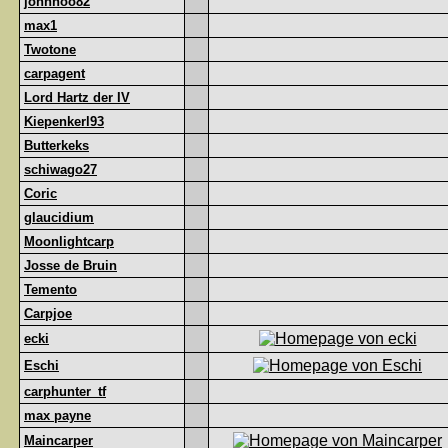
johnhoo82
max1
Twotone
carpagent
Lord Hartz der IV
Kiepenkerl93
Butterkeks
schiwago27
Coric
glaucidium
Moonlightcarp
Josse de Bruin
Temento
Carpjoe
ecki
Eschi
carphunter_tf
max payne
Maincarper