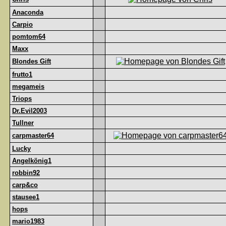
Anaconda
Carpio
pomtom64
Maxx
Blondes Gift
frutto1
megameis
Triops
Dr.Evil2003
Tullner
carpmaster64
Lucky
Angelkönig1
robbin92
carp&co
stausee1
hops
mario1983