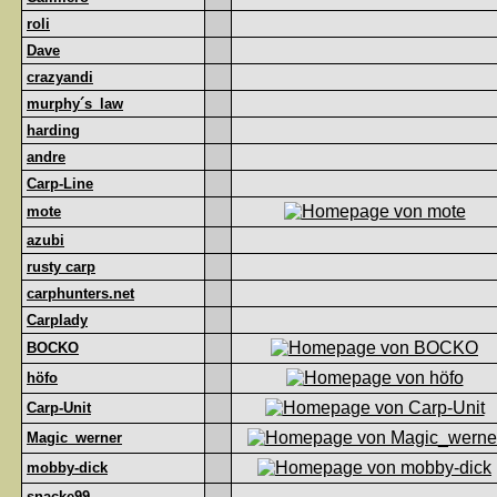
roli
Dave
crazyandi
murphy´s_law
harding
andre
Carp-Line
mote
azubi
rusty carp
carphunters.net
Carplady
BOCKO
höfo
Carp-Unit
Magic_werner
mobby-dick
snacke99