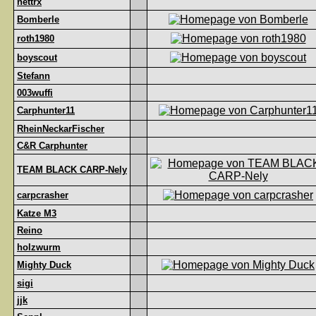
nettrx
Bomberle
roth1980
boyscout
Stefann
003wuffi
Carphunter11
RheinNeckarFischer
C&R Carphunter
TEAM BLACK CARP-Nely
carpcrasher
Katze M3
Reino
holzwurm
Mighty Duck
sigi
jjk