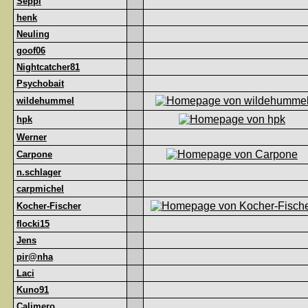
Seppl
henk
Neuling
goof06
Nightcatcher81
Psychobait
wildehummel
hpk
Werner
Carpone
n.schlager
carpmichel
Kocher-Fischer
flocki15
Jens
pir@nha
Laci
Kuno91
Calimero