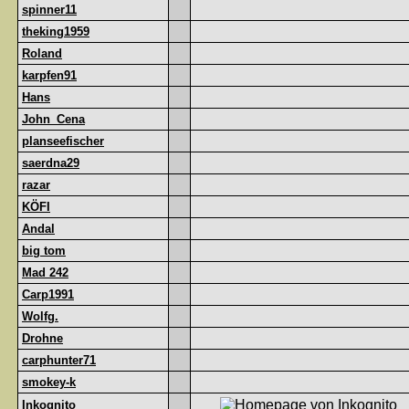
spinner11
theking1959
Roland
karpfen91
Hans
John_Cena
planseefischer
saerdna29
razar
KÖFI
Andal
big tom
Mad 242
Carp1991
Wolfg.
Drohne
carphunter71
smokey-k
Inkognito