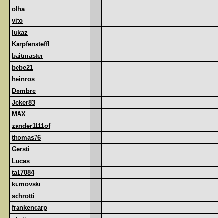
olha
vito
lukaz
Karpfensteffl
baitmaster
bebe21
heinros
Dombre
Joker83
MAX
zander1111of
thomas76
Gersti
Lucas
ta17084
kumovski
schrotti
frankencarp