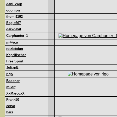
dani_carp
odonion
thomi1102
Eagle667
darkdevil
Carphunter_1
m@rco
ratzistefan
Kaprifischer
Free Spirit
JulianE.
rigo
Badener
miktif
XxMarcoxX
Frank50
cervo
hera