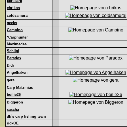
fair4carp
chrikos
coldsamurai
gecks
Campino
*Carphunter
Maximedes
Schligi
Paradox
Didi
Angelhaken
gera
Carp Matzmias
boilie26
Biggeron
sascha
dk´s carp fishing team
rickOE