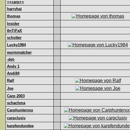
++carp++
harryhai
thomas
Insider
tInTiFaX
schotter
Lucky1984
wurmmatcher
-det-
Andy 1
Andi84
Ralf
Joe
Carp 2003
schachma
Carphunterxxx
carpclusiv
karpfendundee