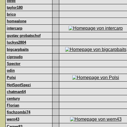
obsti
taylor180
brico
homealone
intercarp
gustav grobatschof
luckys2804
bigcarpbaits
ciproudo
Spector
odin
Polsi
HotSpotSpezi
chatman64
century
Florian
fischzombi74
wern43
Carper83