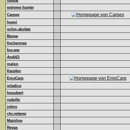
loddar
extreme hunter
Carpex
hoeni
schm,akofatz
Benee
fischermax
fox-ww
Andi63
melon
Karpfen
EmsCarp
mladica
huuubert
rudolfo
johny
chr.reiterer
Mainline
Revax