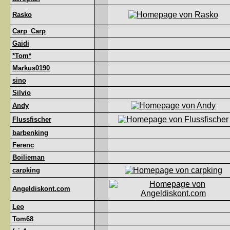
Rasko
Carp_Carp
Gaidi
*Tom*
Markus0190
sino
Silvio
Andy
Flussfischer
barbenking
Ferenc
Boilieman
carpking
Angeldiskont.com
Leo
Tom68