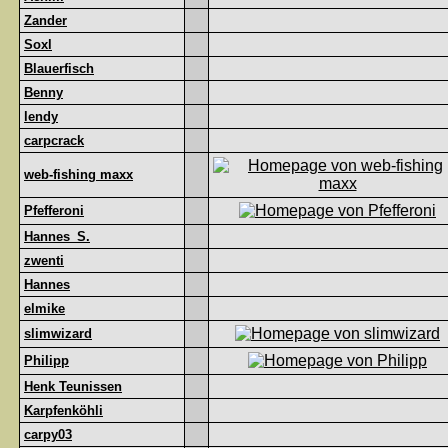
Zander
Soxl
Blauerfisch
Benny
lendy
carpcrack
web-fishing maxx
Pfefferoni
Hannes_S.
zwenti
Hannes
elmike
slimwizard
Philipp
Henk Teunissen
Karpfenköhli
carpy03