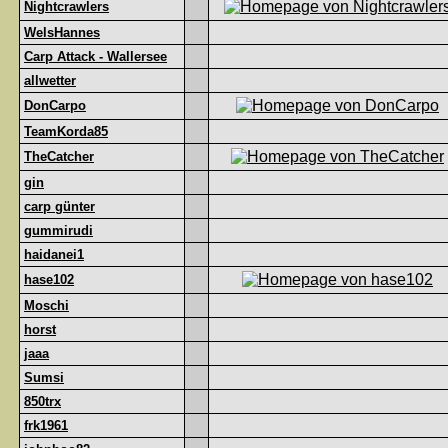
Nightcrawlers
WelsHannes
Carp Attack - Wallersee
allwetter
DonCarpo
TeamKorda85
TheCatcher
gin
carp günter
gummirudi
haidanei1
hase102
Moschi
horst
jaaa
Sumsi
850trx
frk1961