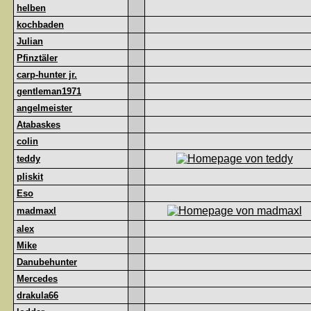
helben
kochbaden
Julian
Pfinztäler
carp-hunter jr.
gentleman1971
angelmeister
Atabaskes
colin
teddy
pliskit
Eso
madmaxl
alex
Mike
Danubehunter
Mercedes
drakula66