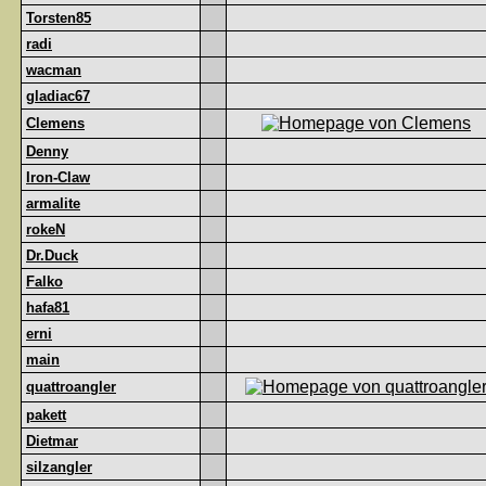
Torsten85
radi
wacman
gladiac67
Clemens
Denny
Iron-Claw
armalite
rokeN
Dr.Duck
Falko
hafa81
erni
main
quattroangler
pakett
Dietmar
silzangler