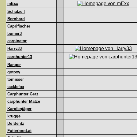
mExx
Schatze !
Bernhard
Caprifischer
bumer3
carpinator
Harry33
carphunter13
Ranger
gotoxy
tomisser
tacklefox
Carphunter Graz
carphunter Matze
Karpfenjäger
krugge
De Bentz
Futterboot.at