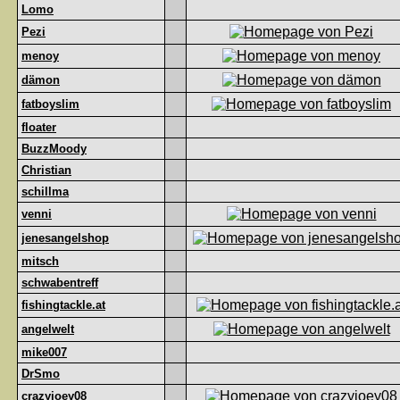
Lomo
Pezi
menoy
dämon
fatboyslim
floater
BuzzMoody
Christian
schillma
venni
jenesangelshop
mitsch
schwabentreff
fishingtackle.at
angelwelt
mike007
DrSmo
crazyjoey08