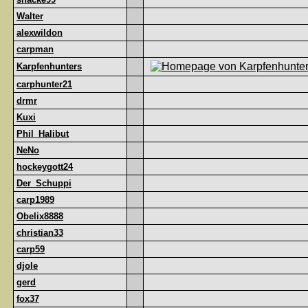
Walter
alexwildon
carpman
Karpfenhunters
carphunter21
drmr
Kuxi
Phil_Halibut
NeNo
hockeygott24
Der_Schuppi
carp1989
Obelix8888
christian33
carp59
djole
gerd
fox37