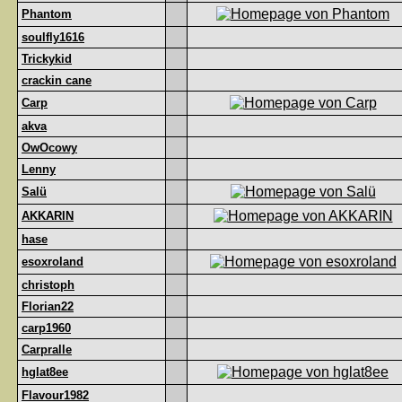
Phantom
soulfly1616
Trickykid
crackin cane
Carp
akva
OwOcowy
Lenny
Salü
AKKARIN
hase
esoxroland
christoph
Florian22
carp1960
Carpralle
hglat8ee
Flavour1982