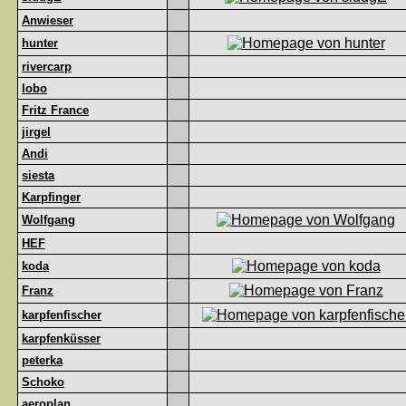
Anwieser
hunter
rivercarp
lobo
Fritz France
jirgel
Andi
siesta
Karpfinger
Wolfgang
HEF
koda
Franz
karpfenfischer
karpfenküsser
peterka
Schoko
aeroplan