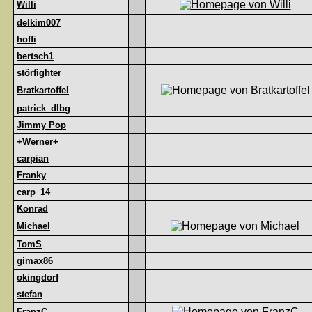
Willi
delkim007
hoffi
bertsch1
störfighter
Bratkartoffel
patrick_dlbg
Jimmy Pop
+Werner+
carpian
Franky
carp_14
Konrad
Michael
TomS
gimax86
okingdorf
stefan
FranzC