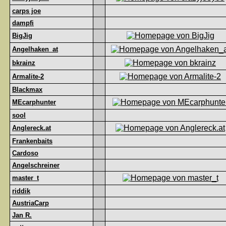
carps joe
dampfi
BigJig
Angelhaken_at
bkrainz
Armalite-2
Blackmax
MEcarphunter
sool
Anglereck.at
Frankenbaits
Cardoso
Angelschreiner
master_t
riddik
AustriaCarp
Jan R.