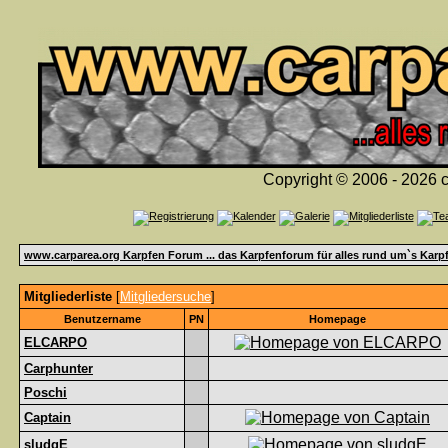
Copyright © 2006 - 2026 c
www.carparea.org Karpfen Forum ... das Karpfenforum für alles rund um`s Karp
Mitgliederliste
[
Mitgliedersuche
]
Benutzername
PN
Homepage
ELCARPO
Carphunter
Poschi
Captain
sludgE