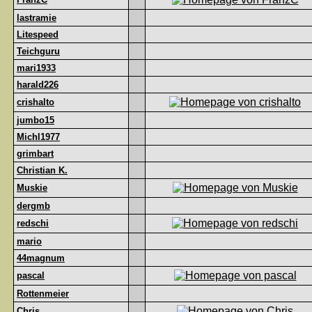
lastramie
Litespeed
Teichguru
mari1933
harald226
crishalto
jumbo15
Michl1977
grimbart
Christian K.
Muskie
dergmb
redschi
mario
44magnum
pascal
Rottenmeier
Chris