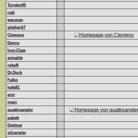
Torsten85
radi
wacman
gladiac67
Clemens
Denny
Iron-Claw
armalite
rokeN
Dr.Duck
Falko
hafa81
erni
main
quattroangler
pakett
Dietmar
silzangler