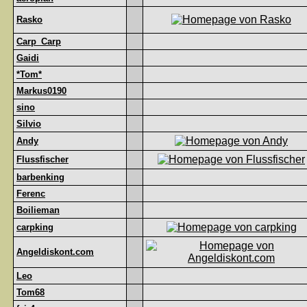
Rasko
Carp_Carp
Gaidi
*Tom*
Markus0190
sino
Silvio
Andy
Flussfischer
barbenking
Ferenc
Boilieman
carpking
Angeldiskont.com
Leo
Tom68