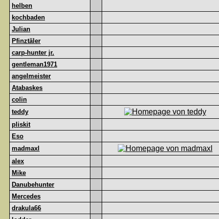
helben
kochbaden
Julian
Pfinztäler
carp-hunter jr.
gentleman1971
angelmeister
Atabaskes
colin
teddy
pliskit
Eso
madmaxl
alex
Mike
Danubehunter
Mercedes
drakula66