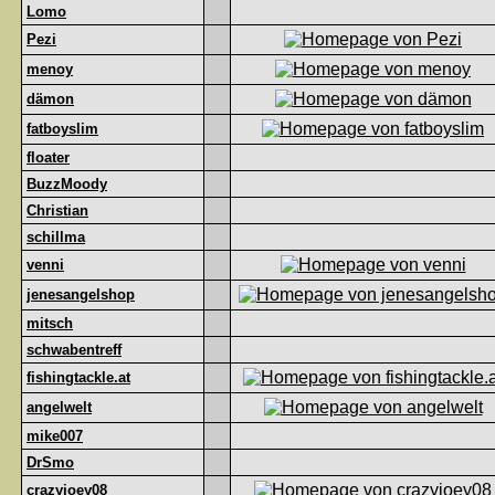
Lomo
Pezi
menoy
dämon
fatboyslim
floater
BuzzMoody
Christian
schillma
venni
jenesangelshop
mitsch
schwabentreff
fishingtackle.at
angelwelt
mike007
DrSmo
crazyjoey08