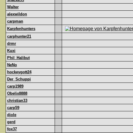
Walter
alexwildon
carpman
Karpfenhunters
carphunter21
drmr
Kuxi
Phil_Halibut
NeNo
hockeygott24
Der_Schuppi
carp1989
Obelix8888
christian33
carp59
djole
gerd
fox37