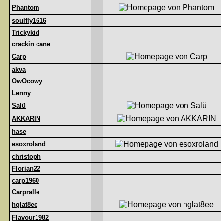
Phantom
soulfly1616
Trickykid
crackin cane
Carp
akva
OwOcowy
Lenny
Salü
AKKARIN
hase
esoxroland
christoph
Florian22
carp1960
Carpralle
hglat8ee
Flavour1982