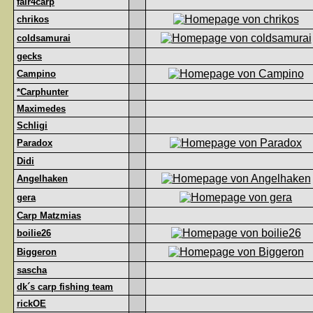
fair4carp
chrikos
coldsamurai
gecks
Campino
*Carphunter
Maximedes
Schligi
Paradox
Didi
Angelhaken
gera
Carp Matzmias
boilie26
Biggeron
sascha
dk´s carp fishing team
rickOE