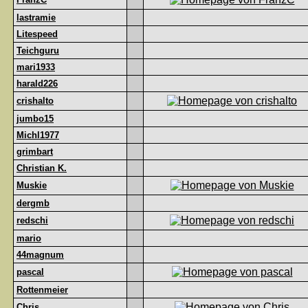
lastramie
Litespeed
Teichguru
mari1933
harald226
crishalto
jumbo15
Michl1977
grimbart
Christian K.
Muskie
dergmb
redschi
mario
44magnum
pascal
Rottenmeier
Chris