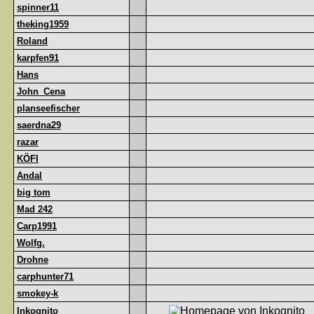
spinner11
theking1959
Roland
karpfen91
Hans
John_Cena
planseefischer
saerdna29
razar
KÖFI
Andal
big tom
Mad 242
Carp1991
Wolfg.
Drohne
carphunter71
smokey-k
Inkognito