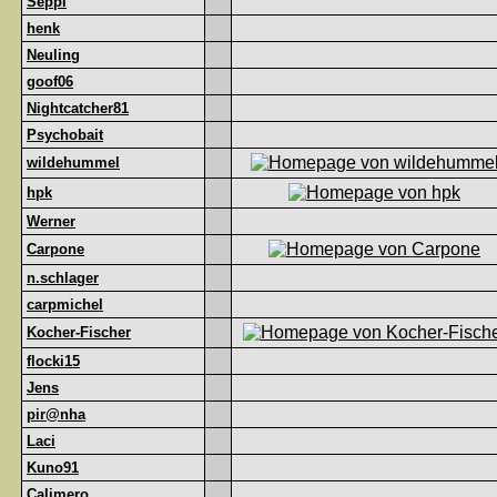
Seppl
henk
Neuling
goof06
Nightcatcher81
Psychobait
wildehummel
hpk
Werner
Carpone
n.schlager
carpmichel
Kocher-Fischer
flocki15
Jens
pir@nha
Laci
Kuno91
Calimero