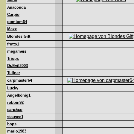
Anaconda
Carpio
pomtom64
Maxx
Blondes Gift
frutto1
megameis
Triops
Dr.Evil2003
Tullner
carpmaster64
Lucky
Angelkönig1
robbin92
carp&co
stausee1
hops
mario1983