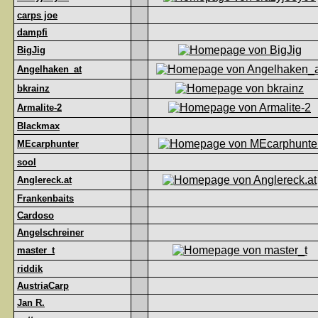
carps joe
dampfi
BigJig
Angelhaken_at
bkrainz
Armalite-2
Blackmax
MEcarphunter
sool
Anglereck.at
Frankenbaits
Cardoso
Angelschreiner
master_t
riddik
AustriaCarp
Jan R.