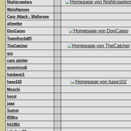
Nightcrawlers
WelsHannes
Carp Attack - Wallersee
allwetter
DonCarpo
TeamKorda85
TheCatcher
gin
carp günter
gummirudi
haidanei1
hase102
Moschi
horst
jaaa
Sumsi
850trx
frk1961