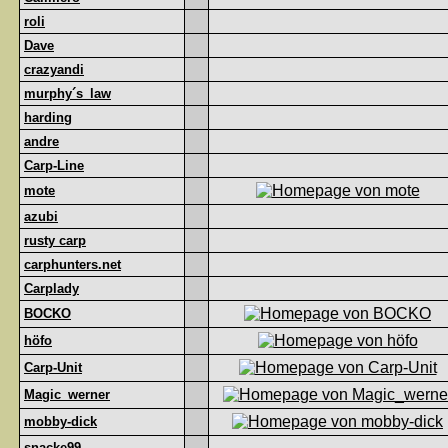
roli
Dave
crazyandi
murphy´s_law
harding
andre
Carp-Line
mote
azubi
rusty carp
carphunters.net
Carplady
BOCKO
höfo
Carp-Unit
Magic_werner
mobby-dick
snacke99