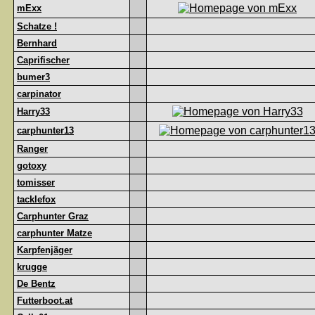
mExx
Schatze !
Bernhard
Caprifischer
bumer3
carpinator
Harry33
carphunter13
Ranger
gotoxy
tomisser
tacklefox
Carphunter Graz
carphunter Matze
Karpfenjäger
krugge
De Bentz
Futterboot.at