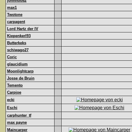
johnhoo82
max1
Twotone
carpagent
Lord Hartz der IV
Kiepenkerl93
Butterkeks
schiwago27
Coric
glaucidium
Moonlightcarp
Josse de Bruin
Temento
Carpjoe
ecki
Eschi
carphunter_tf
max payne
Maincarper