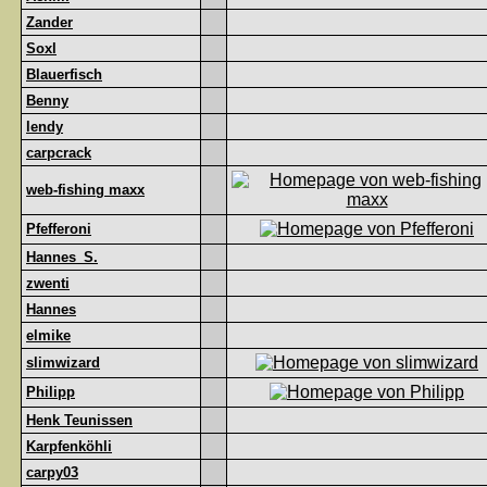
Zander
Soxl
Blauerfisch
Benny
lendy
carpcrack
web-fishing maxx
Pfefferoni
Hannes_S.
zwenti
Hannes
elmike
slimwizard
Philipp
Henk Teunissen
Karpfenköhli
carpy03