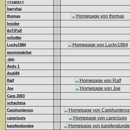
++carp++
harryhai
thomas
Insider
tInTiFaX
schotter
Lucky1984
wurmmatcher
-det-
Andy 1
Andi84
Ralf
Joe
Carp 2003
schachma
Carphunterxxx
carpclusiv
karpfendundee