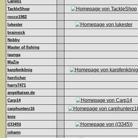
Calle01
TackleShop
rocco1982
lukester
brainsick
Nobby
Master of fishing
launga
MaZie
karpfenkönig
herrlicher
harry7471
angelkaiser.de
Carp14
carphunterz16
knie
((3345))
johann