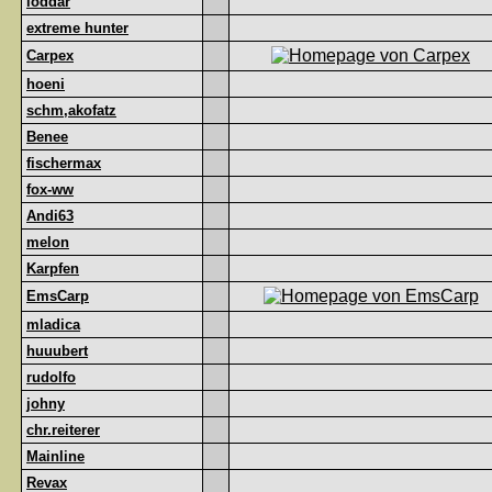
loddar
extreme hunter
Carpex
hoeni
schm,akofatz
Benee
fischermax
fox-ww
Andi63
melon
Karpfen
EmsCarp
mladica
huuubert
rudolfo
johny
chr.reiterer
Mainline
Revax