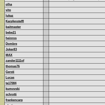
olha
vito
lukaz
Karpfensteffl
baitmaster
bebe21
heinros
Dombre
Joker83
MAX
zander1111of
thomas76
Gersti
Lucas
ta17084
kumovski
schrotti
frankencarp