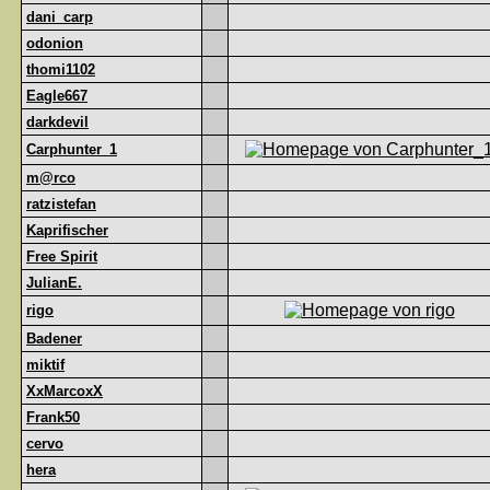
dani_carp
odonion
thomi1102
Eagle667
darkdevil
Carphunter_1
m@rco
ratzistefan
Kaprifischer
Free Spirit
JulianE.
rigo
Badener
miktif
XxMarcoxX
Frank50
cervo
hera