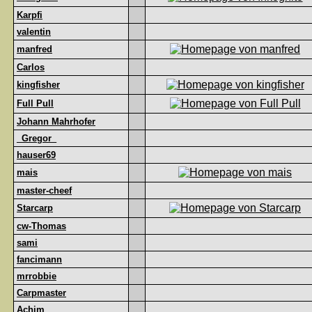
Karpfi
valentin
manfred
Carlos
kingfisher
Full Pull
Johann Mahrhofer
_Gregor_
hauser69
mais
master-cheef
Starcarp
cw-Thomas
sami
fancimann
mrrobbie
Carpmaster
Achim