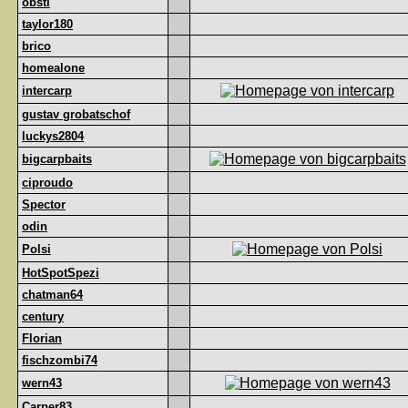
obsti
taylor180
brico
homealone
intercarp
gustav grobatschof
luckys2804
bigcarpbaits
ciproudo
Spector
odin
Polsi
HotSpotSpezi
chatman64
century
Florian
fischzombi74
wern43
Carper83