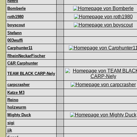
nettrx
Bomberle
roth1980
boyscout
Stefann
003wuffi
Carphunter11
RheinNeckarFischer
C&R Carphunter
TEAM BLACK CARP-Nely
carpcrasher
Katze M3
Reino
holzwurm
Mighty Duck
sigi
jjk