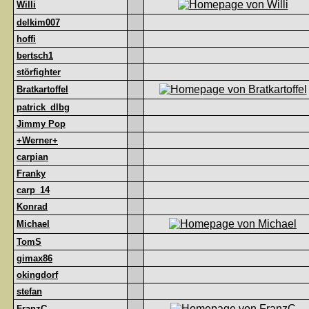
Willi
delkim007
hoffi
bertsch1
störfighter
Bratkartoffel
patrick_dlbg
Jimmy Pop
+Werner+
carpian
Franky
carp_14
Konrad
Michael
TomS
gimax86
okingdorf
stefan
FranzC