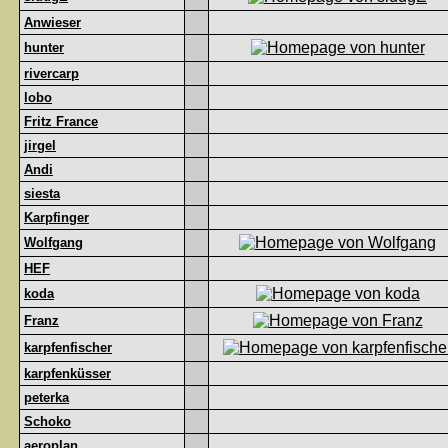
Anwieser
hunter
rivercarp
lobo
Fritz France
jirgel
Andi
siesta
Karpfinger
Wolfgang
HEF
koda
Franz
karpfenfischer
karpfenküsser
peterka
Schoko
aeroplan