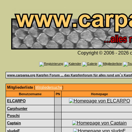
Copyright © 2006 - 2026 c
www.carparea.org Karpfen Forum ... das Karpfenforum für alles rund um`s Karp
Mitgliederliste
[
Mitgliedersuche
]
Benutzername
PN
Homepage
ELCARPO
Carphunter
Poschi
Captain
sludgE