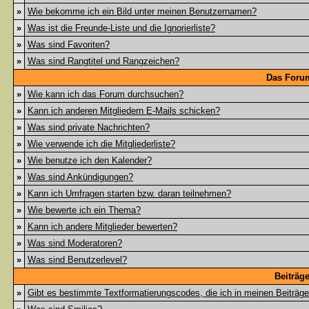
»
Wie bekomme ich ein Bild unter meinen Benutzernamen?
»
Was ist die Freunde-Liste und die Ignorierliste?
»
Was sind Favoriten?
»
Was sind Rangtitel und Rangzeichen?
Das Foru
»
Wie kann ich das Forum durchsuchen?
»
Kann ich anderen Mitgliedern E-Mails schicken?
»
Was sind private Nachrichten?
»
Wie verwende ich die Mitgliederliste?
»
Wie benutze ich den Kalender?
»
Was sind Ankündigungen?
»
Kann ich Umfragen starten bzw. daran teilnehmen?
»
Wie bewerte ich ein Thema?
»
Kann ich andere Mitglieder bewerten?
»
Was sind Moderatoren?
»
Was sind Benutzerlevel?
Beiträg
»
Gibt es bestimmte Textformatierungscodes, die ich in meinen Beiträg