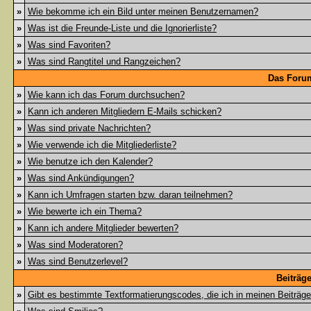
»
Wie bekomme ich ein Bild unter meinen Benutzernamen?
»
Was ist die Freunde-Liste und die Ignorierliste?
»
Was sind Favoriten?
»
Was sind Rangtitel und Rangzeichen?
Das Foru
»
Wie kann ich das Forum durchsuchen?
»
Kann ich anderen Mitgliedern E-Mails schicken?
»
Was sind private Nachrichten?
»
Wie verwende ich die Mitgliederliste?
»
Wie benutze ich den Kalender?
»
Was sind Ankündigungen?
»
Kann ich Umfragen starten bzw. daran teilnehmen?
»
Wie bewerte ich ein Thema?
»
Kann ich andere Mitglieder bewerten?
»
Was sind Moderatoren?
»
Was sind Benutzerlevel?
Beiträg
»
Gibt es bestimmte Textformatierungscodes, die ich in meinen Beiträg