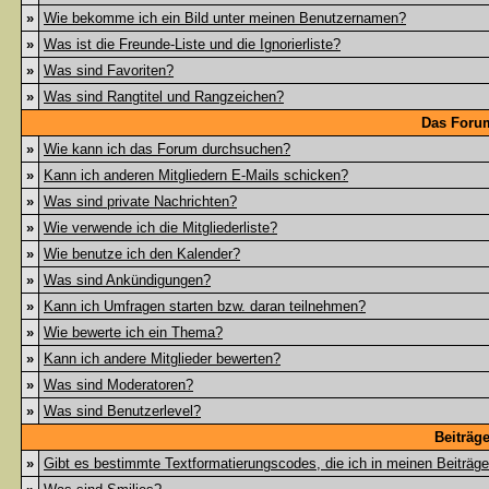
»
Wie bekomme ich ein Bild unter meinen Benutzernamen?
»
Was ist die Freunde-Liste und die Ignorierliste?
»
Was sind Favoriten?
»
Was sind Rangtitel und Rangzeichen?
Das Foru
»
Wie kann ich das Forum durchsuchen?
»
Kann ich anderen Mitgliedern E-Mails schicken?
»
Was sind private Nachrichten?
»
Wie verwende ich die Mitgliederliste?
»
Wie benutze ich den Kalender?
»
Was sind Ankündigungen?
»
Kann ich Umfragen starten bzw. daran teilnehmen?
»
Wie bewerte ich ein Thema?
»
Kann ich andere Mitglieder bewerten?
»
Was sind Moderatoren?
»
Was sind Benutzerlevel?
Beiträg
»
Gibt es bestimmte Textformatierungscodes, die ich in meinen Beiträg