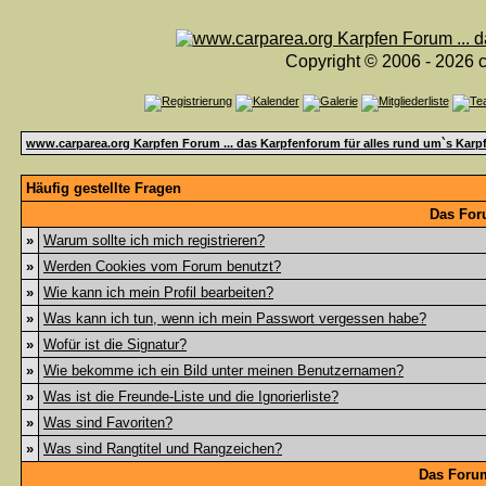
Copyright © 2006 - 2026 c
www.carparea.org Karpfen Forum ... das Karpfenforum für alles rund um`s Karp
Häufig gestellte Fragen
Das For
»
Warum sollte ich mich registrieren?
»
Werden Cookies vom Forum benutzt?
»
Wie kann ich mein Profil bearbeiten?
»
Was kann ich tun, wenn ich mein Passwort vergessen habe?
»
Wofür ist die Signatur?
»
Wie bekomme ich ein Bild unter meinen Benutzernamen?
»
Was ist die Freunde-Liste und die Ignorierliste?
»
Was sind Favoriten?
»
Was sind Rangtitel und Rangzeichen?
Das Foru