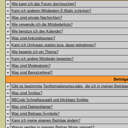
»
Wie kann ich das Forum durchsuchen?
»
Kann ich anderen Mitgliedern E-Mails schicken?
»
Was sind private Nachrichten?
»
Wie verwende ich die Mitgliederliste?
»
Wie benutze ich den Kalender?
»
Was sind Ankündigungen?
»
Kann ich Umfragen starten bzw. daran teilnehmen?
»
Wie bewerte ich ein Thema?
»
Kann ich andere Mitglieder bewerten?
»
Was sind Moderatoren?
»
Was sind Benutzerlevel?
Beiträg
»
Gibt es bestimmte Textformatierungscodes, die ich in meinen Beiträg
»
Was sind Smilies?
»
BBCode Schnellauswahl und klickbare Smilies
»
Was sind Dateianhänge?
»
Was sind Beitrags-Symbole?
»
Kann ich meine eigenen Beiträge ändern?
»
Warum werden in meinem Beitrag Worte zensiert?