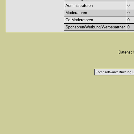
Administratoren
0
Moderatoren
0
Co Moderatoren
0
Sponsoren/Werbung/Werbepartner
0
Datensc
Forensoftware:
Burning B