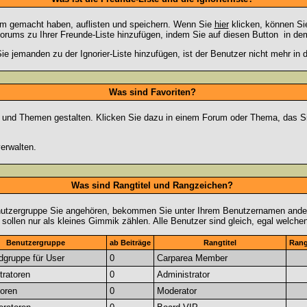
rum gemacht haben, auflisten und speichern. Wenn Sie
hier
klicken, können Si
Forums zu Ihrer Freunde-Liste hinzufügen, indem Sie auf diesen Button
in dem
ie jemanden zu der Ignorier-Liste hinzufügen, ist der Benutzer nicht mehr in
Was sind Favoriten?
en und Themen gestalten. Klicken Sie dazu in einem Forum oder Thema, das Si
erwalten.
Was sind Rangtitel und Rangzeichen?
nutzergruppe Sie angehören, bekommen Sie unter Ihrem Benutzernamen andere 
 sollen nur als kleines Gimmik zählen. Alle Benutzer sind gleich, egal welch
Benutzergruppe
ab Beiträge
Rangtitel
Rang
dgruppe für User
0
Carparea Member
tratoren
0
Administrator
oren
0
Moderator