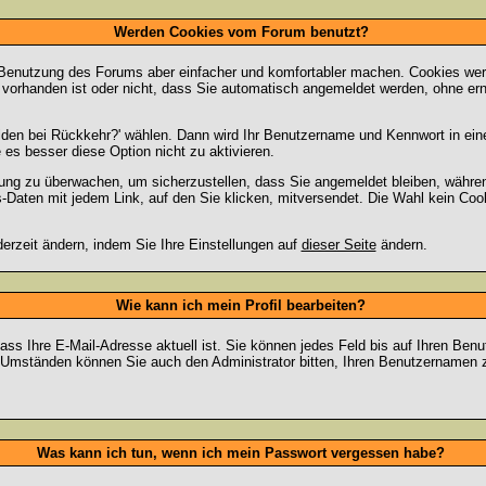
Werden Cookies vom Forum benutzt?
 Benutzung des Forums aber einfacher und komfortabler machen. Cookies werd
m vorhanden ist oder nicht, dass Sie automatisch angemeldet werden, ohne 
lden bei Rückkehr?' wählen. Dann wird Ihr Benutzername und Kennwort in ein
e es besser diese Option nicht zu aktivieren.
tzung zu überwachen, um sicherzustellen, dass Sie angemeldet bleiben, währ
s-Daten mit jedem Link, auf den Sie klicken, mitversendet. Die Wahl kein Co
erzeit ändern, indem Sie Ihre Einstellungen auf
dieser Seite
ändern.
Wie kann ich mein Profil bearbeiten?
f, dass Ihre E-Mail-Adresse aktuell ist. Sie können jedes Feld bis auf Ihren 
hen Umständen können Sie auch den Administrator bitten, Ihren Benutzernamen 
Was kann ich tun, wenn ich mein Passwort vergessen habe?