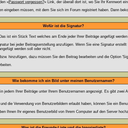
den »
Passwort vergessen?
« Link, der überall dort ist, wo Sie Ihr Kennwort 
n eingeben müssen, mit dem Sie sich im Forum registriert haben. Dann bekom
Wofür ist die Signatur?
 Das ist ein Stück Text welches am Ende jeder Ihrer Beiträge angefügt werden
gnatur bei jeder Beitragserstellung anzufügen. Wenn Sie eine Signatur erstel
ngefügt werden soll oder nicht.
 bzw. hinzufügen, dazu müssen Sie den Beitrag bearbeiten und die Option 'Sig
rbeiten.
Wie bekomme ich ein Bild unter meinen Benutzernamen?
 in jedem Ihrer Beiträge unter Ihrem Benutzernamen angezeigt. Es gibt zwei A
lt und die Verwendung von Benutzerbildern erlaubt haben, können Sie ein Benu
uben Ihnen Ihr eigenes Benutzerbild von Ihrem Computer auf den Server hoch
Was ist die Freunde-Liste und die Ignorierliste?