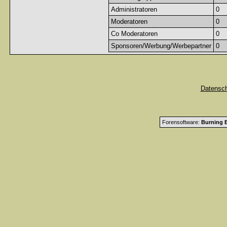
Administratoren
0
Moderatoren
0
Co Moderatoren
0
Sponsoren/Werbung/Werbepartner
0
Datensc
Forensoftware:
Burning B