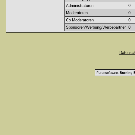
Administratoren
0
Moderatoren
0
Co Moderatoren
0
Sponsoren/Werbung/Werbepartner
0
Datensc
Forensoftware:
Burning B